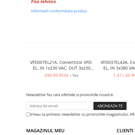
Power meter
Fisa tehnica
Regulatoare de temperatura si
Informatii conformitate produs
proces
Seria DTK
Seria DT3
Accesorii
Controler PID avansat - Blue Line
Counter Timer Tahometru
VFD007EL21A, Convertizor VFD-
VFD037EL43A, Co
EL, IN 1x230 VAC, OUT 3x230
EL, IN 3x380 V
Dispozitive comunicatie
VAC, 0.75 kW, 4.2 A, control
VAC, 3.7kW, 8.
690,99 RON
1.411,50 
+ TVA
Senzori industriali
tensiune/frecventa, Functie PID,
tensiune/frecvent
RS-485, Filtru EMI inclus
RS-485, Filtru
Senzori capacitivi
Senzori de presiune
Newsletter
Nu rata ofertele si promotiile noastre
Senzori distanta
Senzori fotoelectrici
Vreau sa primesc newsletter cu promotiile magazinului. Af
Senzori inductivi
Senzori magnetici-rezistivi
MAGAZINUL MEU
CLIENTI
Senzori ultrasonici