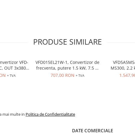
PRODUSE SIMILARE
nvertizor VFD-
VFD015EL21W-1, Convertizor de
VFD5A5MS4
AC, OUT 3x380
frecventa, putere 1.5 kW, 7.5 A,
MS300, 2.2 k
2 A, control
IN: 1 x 230 VAC, OUT: 3 x 230
HD,4.6 A ND,
RON
707,00 RON
1.547,
+ TVA
+ TVA
a, Functie PID,
VAC, consola integrata, RS-485
485, 
 EMI inclus
la mai multe in
Politica de Confidentialitate
DATE COMERCIALE