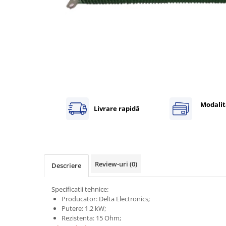
Inregistratoare
Solutii industriale Ethernet
Router si switch-uri industriale
Afisoare digitale
Actionari electrice si de miscare
Convertizoare de frecventa
Delta Electronics
Modalit
Fuji Electric
Livrare rapidă
Schneider Electric
Rezistente franare
Accesorii generale
Sisteme servo ( Servo-Drivere si
Review-uri
(0)
Descriere
Servo-Motoare )
Soft Startere
Specificatii tehnice:
Producator: Delta Electronics;
Comunicare Si Masurare
Putere: 1.2 kW;
Encodere
Rezistenta: 15 Ohm;