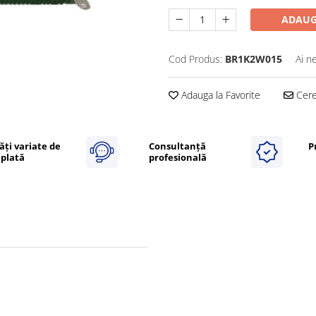
ADAUG
Cod Produs:
BR1K2W015
Ai n
Adauga la Favorite
Cere 
ăți variate de
Consultanță
P
plată
profesională