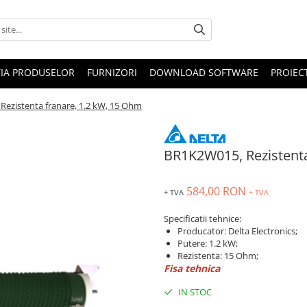
IA PRODUSELOR
FURNIZORI
DOWNLOAD SOFTWARE
PROIEC
ezistenta franare, 1.2 kW, 15 Ohm
BR1K2W015, Rezistenta
584,00 RON
+ TVA
+ TVA
Specificatii tehnice:
Producator: Delta Electronics;
Putere: 1.2 kW;
Rezistenta: 15 Ohm;
Fisa tehnica
IN STOC