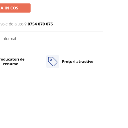
A IN COS
evoie de ajutor?
0754 070 075
informatii
roducători de
Prețuri atractive
renume