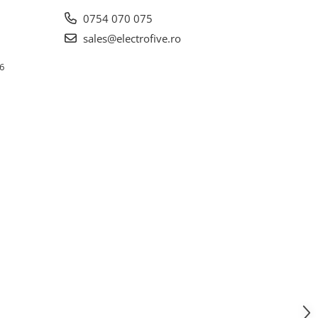
0754 070 075
sales@electrofive.ro
 6