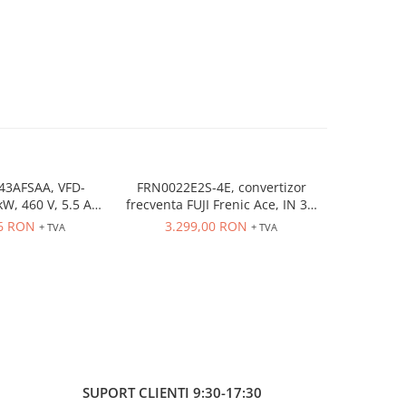
3AFSAA, VFD-
FRN0022E2S-4E, convertizor
FRN0029E
W, 460 V, 5.5 A
frecventa FUJI Frenic Ace, IN 3 x
seria Fren
 3 pH, IP20, RS-
400VAC, OUT 3 x 400VAc, fara
15 kW, 
96 RON
3.299,00 RON
3.94
+ TVA
+ TVA
filtru EMC
filtru EMC, 11kw/22 A regim ND;
control 
7.5kw/18 A regim HD
franare
vectori
sin
SUPORT CLIENTI
9:30-17:30