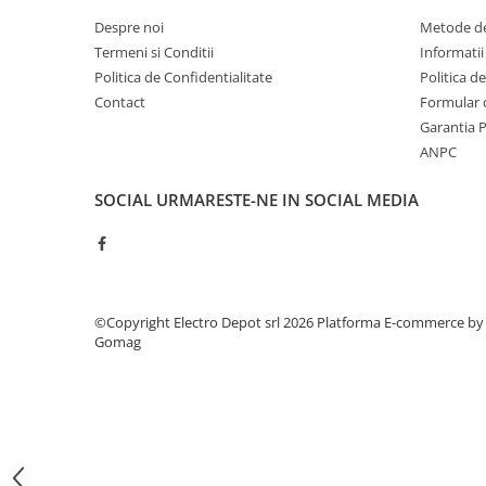
ATEX
Despre noi
Metode de
Butoane Ex
Termeni si Conditii
Informatii
Politica de Confidentialitate
Politica d
Lampi EXIT Ex
Contact
Formular 
Bariere optice de protectie
Garantia 
Control si comutatie
ANPC
Surse de alimentare
SOCIAL
URMARESTE-NE IN SOCIAL MEDIA
MINI-PS
Modul Buffer
Module DC-UPC
Module redundanta
QUINT-PS
©Copyright Electro Depot srl 2026
Platforma E-commerce by
Gomag
Seria Chrome
Seria CliQ II
Seria Dimensions
Seria DRA
Seria Force-GT