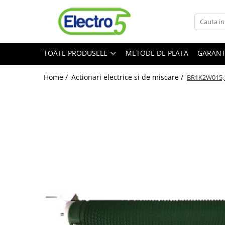
Toate Produsele
TOATE PRODUSELE
METODE DE PLATA
GARANT
Sisteme de automatizare si control
Automate programabile
Home /
Actionari electrice si de miscare /
BR1K2W015, R
Seria DVP-Slim PLC-CPU
Seria DVP Motion-CPU
Seria compacta AS
Simatic S7
Mini-automat programabil (Relee
inteligente)
Seria iSMART IMO
Seria EASY EATON
Terminale programabile ( HMI-uri )
Text Panel
Touch Panel / HMI