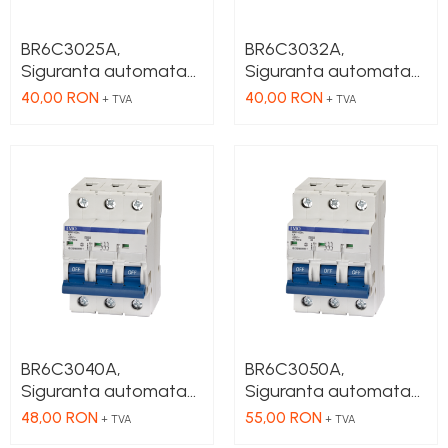
BR6C3025A,
BR6C3032A,
Siguranta automata
Siguranta automata
6kA, curba C, 3 Poli, 25
6kA, curba C, 3 Poli, 32
40,00 RON
40,00 RON
+ TVA
+ TVA
A
A
BR6C3040A,
BR6C3050A,
Siguranta automata
Siguranta automata
6kA, curba C, 3 Poli,
6kA, curba C, 3 Poli, 50
48,00 RON
55,00 RON
+ TVA
+ TVA
40A
A