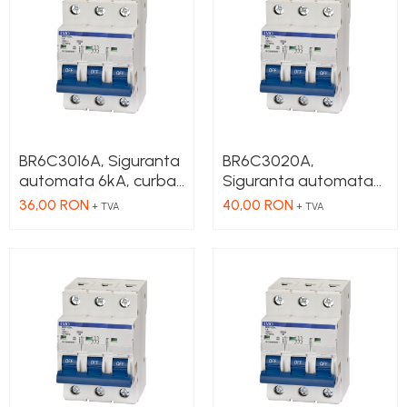
Cleme 2.5mm
Cleme 4mm
Cleme 6mm
Intrerupator general
BR6C3016A, Siguranta
BR6C3020A,
automata 6kA, curba
Siguranta automata
C, 3 Poli, 16 A
6kA, curba C, 3 Poli, 20
36,00 RON
40,00 RON
+ TVA
+ TVA
A