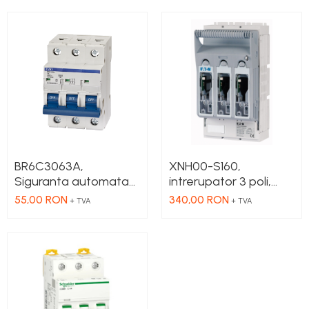
BR6C3063A,
XNH00-S160,
Siguranta automata
intrerupator 3 poli,
6kA, curba C, 3 Poli,
cutie terminal 1,5 - 95
55,00 RON
340,00 RON
+ TVA
+ TVA
63A
mm², busbar 60 mm,
monitorizare
sigurante