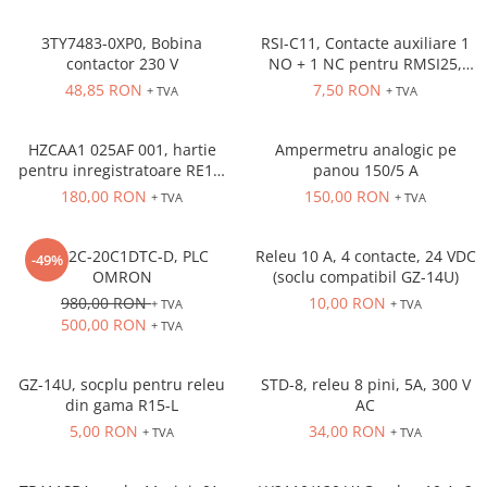
Solutii industriale Ethernet
Senzori distanta
STEP-PS
Router si switch-uri industriale
3TY7483-0XP0, Bobina
RSI-C11, Contacte auxiliare 1
Senzori fotoelectrici
TRIO-PS
Afisoare digitale
contactor 230 V
NO + 1 NC pentru RMSI25,
Senzori inductivi
TRIO-UPS
RMSI63
48,85 RON
7,50 RON
+ TVA
+ TVA
Senzori magnetici-rezistivi
UNO-PS
Senzori ultrasonici
Contactoare
HZCAA1 025AF 001, hartie
Ampermetru analogic pe
Butoane si accesorii
pentru inregistratoare RE18,
panou 150/5 A
RM18
180,00 RON
150,00 RON
+ TVA
+ TVA
Lampa multi LED
Intrerupatoare de protectie
pentru motor
CPM2C-20C1DTC-D, PLC
Releu 10 A, 4 contacte, 24 VDC
-49%
OMRON
(soclu compatibil GZ-14U)
Direct-On-Line Starters
980,00 RON
10,00 RON
+ TVA
+ TVA
Relee termice
500,00 RON
+ TVA
Cam Switches
GZ-14U, socplu pentru releu
STD-8, releu 8 pini, 5A, 300 V
Cleme sir
din gama R15-L
AC
Accesorii cleme
5,00 RON
34,00 RON
+ TVA
+ TVA
Cleme 10mm
Cleme 2.5mm