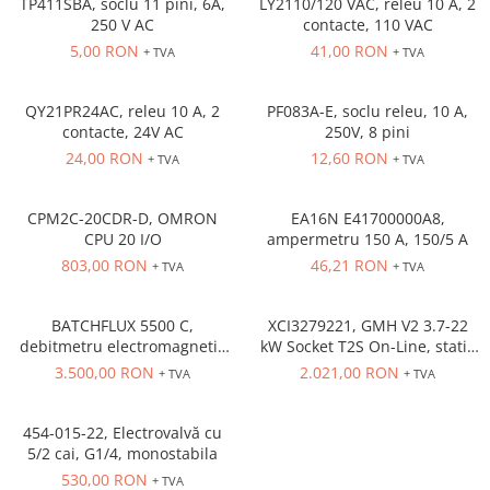
TP411SBA, soclu 11 pini, 6A,
LY2110/120 VAC, releu 10 A, 2
Cleme 4mm
250 V AC
contacte, 110 VAC
Cleme 6mm
5,00 RON
41,00 RON
+ TVA
+ TVA
Intrerupator general
QY21PR24AC, releu 10 A, 2
PF083A-E, soclu releu, 10 A,
contacte, 24V AC
250V, 8 pini
24,00 RON
12,60 RON
+ TVA
+ TVA
CPM2C-20CDR-D, OMRON
EA16N E41700000A8,
CPU 20 I/O
ampermetru 150 A, 150/5 A
803,00 RON
46,21 RON
+ TVA
+ TVA
BATCHFLUX 5500 C,
XCI3279221, GMH V2 3.7-22
debitmetru electromagnetic
kW Socket T2S On-Line, statie
pentru umplere volumetrica
incarcare masina electrica
3.500,00 RON
2.021,00 RON
+ TVA
+ TVA
454-015-22, Electrovalvă cu
5/2 cai, G1/4, monostabila
530,00 RON
+ TVA