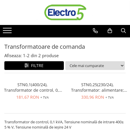
Toate Produsele
Sisteme de automatizare si control
Automate programabile
Transformatoare de comanda
Seria DVP-Slim PLC-CPU
Seria DVP Motion-CPU
Afiseaza:
1-
2
din
2
produse
Seria compacta AS
FILTRE
Simatic S7
Mini-automat programabil (Relee
inteligente)
STN0,1(400/24),
STN0,25(230/24),
Transformator de control, 0,1
Transformator: alimentare;
Seria iSMART IMO
kVA, Tensiune nominală de
250VA; 230VAC; 24V; cu surub;
181,67 RON
330,96 RON
+ TVA
+ TVA
Seria EASY EATON
intrare 400± 5 % V, Tensiune
IP00
nominala de iesire 24 V
Terminale programabile ( HMI-uri )
Text Panel
Transformator de control, 0,1 kVA, Tensiune nominală de intrare 400±
Touch Panel / HMI
5 % V, Tensiune nominală de ieșire 24 V