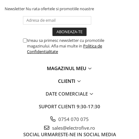
Inregistratoare
Newsletter
Nu rata ofertele si promotiile noastre
Solutii industriale Ethernet
Router si switch-uri industriale
Afisoare digitale
Actionari electrice si de miscare
Vreau sa primesc newsletter cu promotiile
magazinului. Afla mai multe in
Politica de
Convertizoare de frecventa
Confidentialitate
Delta Electronics
Fuji Electric
MAGAZINUL MEU
Schneider Electric
Rezistente franare
CLIENTI
Accesorii generale
DATE COMERCIALE
Sisteme servo ( Servo-Drivere si
Servo-Motoare )
SUPORT CLIENTI
9:30-17:30
Soft Startere
0754 070 075
Comunicare Si Masurare
sales@electrofive.ro
Encodere
SOCIAL
URMARESTE-NE IN SOCIAL MEDIA