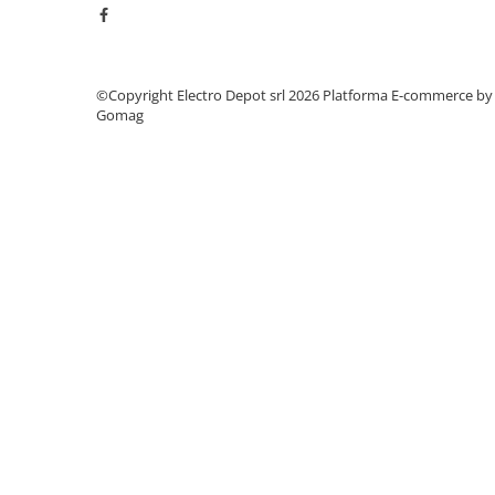
Power meter
Regulatoare de temperatura si
proces
Seria DTK
©Copyright Electro Depot srl 2026
Platforma E-commerce by
Gomag
Seria DT3
Accesorii
Controler PID avansat - Blue Line
Counter Timer Tahometru
Dispozitive comunicatie
Senzori industriali
Senzori capacitivi
Senzori de presiune
Senzori distanta
Senzori fotoelectrici
Senzori inductivi
Senzori magnetici-rezistivi
Senzori ultrasonici