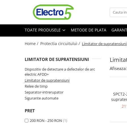
Toate Produsele
TOATE PRODUSELE
METODE DE PLATA
GARANT
Sisteme de automatizare si control
Automate programabile
Home /
Protectia circuitului /
Limitator de supratensiuni
Seria DVP-Slim PLC-CPU
Seria DVP Motion-CPU
Limita
LIMITATOR DE SUPRATENSIUNI
Seria compacta AS
Afiseaza:
Simatic S7
Dispozitiv de detectare a defectelor de arc
electric AFDD+
Mini-automat programabil (Relee
Limitator de supratensiuni
inteligente)
Relee de timp
Seria iSMART IMO
Separator-intrerupator
SPCT2-2
Seria EASY EATON
Sigurante automate
supraten
40kA, 
Terminale programabile ( HMI-uri )
21
PRET
Text Panel
200 RON - 250 RON
(1)
Touch Panel / HMI