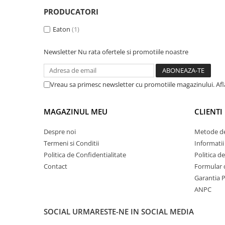
Inregistratoare
PRODUCATORI
Solutii industriale Ethernet
Eaton
(1)
Router si switch-uri industriale
Afisoare digitale
Newsletter
Nu rata ofertele si promotiile noastre
Actionari electrice si de miscare
Convertizoare de frecventa
Vreau sa primesc newsletter cu promotiile magazinului. Af
Delta Electronics
Fuji Electric
MAGAZINUL MEU
CLIENTI
Schneider Electric
Rezistente franare
Despre noi
Metode de
Termeni si Conditii
Informatii
Accesorii generale
Politica de Confidentialitate
Politica d
Sisteme servo ( Servo-Drivere si
Contact
Formular 
Servo-Motoare )
Garantia 
Soft Startere
ANPC
Comunicare Si Masurare
Encodere
SOCIAL
URMARESTE-NE IN SOCIAL MEDIA