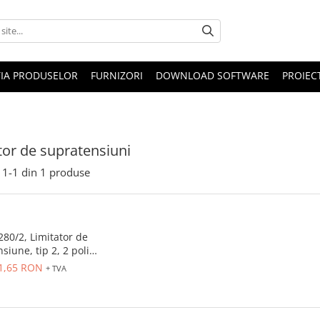
IA PRODUSELOR
FURNIZORI
DOWNLOAD SOFTWARE
PROIEC
tor de supratensiuni
1-
1
din
1
produse
80/2, Limitator de
siune, tip 2, 2 poli,
280VAC, DIN, IP40
1,65 RON
+ TVA