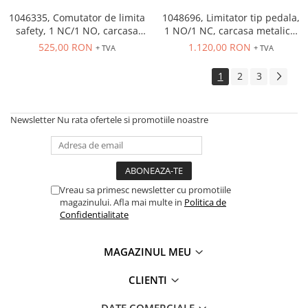
1046335, Comutator de limita
1048696, Limitator tip pedala,
safety, 1 NC/1 NO, carcasa
1 NO/1 NC, carcasa metalica,
aluminiu, conexiune cablu
cablu conexiune 1 x M20 x 1.5
525,00 RON
1.120,00 RON
+ TVA
+ TVA
M16 x 1.5
1
2
3
Newsletter
Nu rata ofertele si promotiile noastre
Vreau sa primesc newsletter cu promotiile
magazinului. Afla mai multe in
Politica de
Confidentialitate
MAGAZINUL MEU
CLIENTI