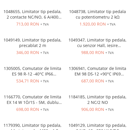
Solutii industriale Ethernet
Senzori distanta
STEP-PS
Router si switch-uri industriale
1048655, Limitator tip pedala,
1048738, Limitator tip pedala
Senzori fotoelectrici
TRIO-PS
Afisoare digitale
2 contacte NC/NO, 6 A/400
cu potentiometru 2 kΩ
Senzori inductivi
TRIO-UPS
VAC
713,00 RON
1.920,00 RON
+ TVA
+ TVA
Senzori magnetici-rezistivi
UNO-PS
Senzori ultrasonici
Contactoare
1049149, Limitator tip pedala,
1049347, Limitator tip pedala,
Butoane si accesorii
precablat 2 m
cu senzor Hall, iesire
analogica
346,00 RON
988,00 RON
+ TVA
+ TVA
Lampa multi LED
Intrerupatoare de protectie
pentru motor
1305005, Comutator de limita
1306941, Comutator de limita
ES 98 R-12 -40°C IP66
EM 98 DS-12 +90°C IP69
Direct-On-Line Starters
EXTREME
EXTREME, limitator cu parghie
534,71 RON
687,00 RON
+ TVA
+ TVA
basculanta reglabila
Relee termice
Cam Switches
1166770, Comutator de limita
1184185, Limitator tip pedala,
EX 14 W 1Ö/1S - 5M, dublu
2 NC/2 NO
Cleme sir
izolat, 1 contact NC / 1 NO,
698,00 RON
906,00 RON
+ TVA
+ TVA
Accesorii cleme
precablat 5 m
Cleme 10mm
1179390, Limitator tip pedala,
1049129, Limitator tip pedala,
Cleme 2.5mm