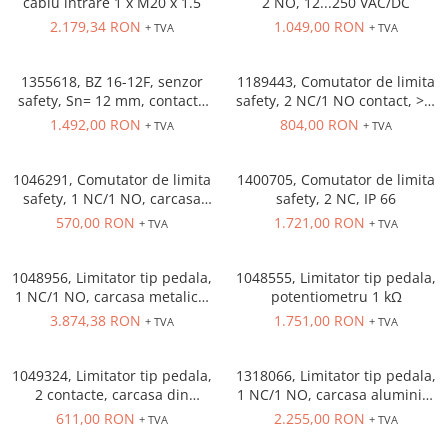
cablu intrare 1 x M20 x 1.5
2 NO, 12...250 VAC/DC
Cleme 4mm
2.179,34 RON
1.049,00 RON
+ TVA
+ TVA
Cleme 6mm
Intrerupator general
1355618, BZ 16-12F, senzor
1189443, Comutator de limita
safety, Sn= 12 mm, contacte
safety, 2 NC/1 NO contact, > 1
iesire 1 NO/2 NC
million actionari
1.492,00 RON
804,00 RON
+ TVA
+ TVA
1046291, Comutator de limita
1400705, Comutator de limita
safety, 1 NC/1 NO, carcasa
safety, 2 NC, IP 66
metalica
570,00 RON
1.721,00 RON
+ TVA
+ TVA
1048956, Limitator tip pedala,
1048555, Limitator tip pedala,
1 NC/1 NO, carcasa metalica,
potentiometru 1 kΩ
3 pedale, cablu intrare 2 x
3.874,38 RON
1.751,00 RON
+ TVA
+ TVA
M25 x 1.5
1049324, Limitator tip pedala,
1318066, Limitator tip pedala,
2 contacte, carcasa din
1 NC/1 NO, carcasa aluminiu,
plastic, 2 m
5 A/250 VAC
611,00 RON
2.255,00 RON
+ TVA
+ TVA