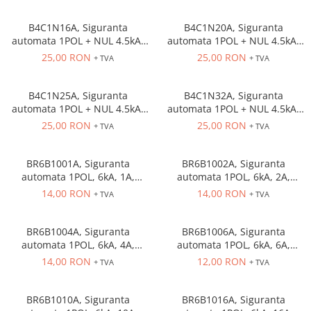
Solutii industriale Ethernet
Senzori distanta
STEP-PS
Router si switch-uri industriale
B4C1N16A, Siguranta
B4C1N20A, Siguranta
Senzori fotoelectrici
TRIO-PS
Afisoare digitale
automata 1POL + NUL 4.5kA,
automata 1POL + NUL 4.5kA,
Senzori inductivi
TRIO-UPS
16A, curba C
20A, curba C
25,00 RON
25,00 RON
+ TVA
+ TVA
Senzori magnetici-rezistivi
UNO-PS
Senzori ultrasonici
Contactoare
B4C1N25A, Siguranta
B4C1N32A, Siguranta
Butoane si accesorii
automata 1POL + NUL 4.5kA,
automata 1POL + NUL 4.5kA,
25A, curba C
32A, curba C
25,00 RON
25,00 RON
+ TVA
+ TVA
Lampa multi LED
Intrerupatoare de protectie
pentru motor
BR6B1001A, Siguranta
BR6B1002A, Siguranta
automata 1POL, 6kA, 1A,
automata 1POL, 6kA, 2A,
Direct-On-Line Starters
curba B
curba B
14,00 RON
14,00 RON
+ TVA
+ TVA
Relee termice
Cam Switches
BR6B1004A, Siguranta
BR6B1006A, Siguranta
automata 1POL, 6kA, 4A,
automata 1POL, 6kA, 6A,
Cleme sir
curba B
curba B
14,00 RON
12,00 RON
+ TVA
+ TVA
Accesorii cleme
Cleme 10mm
BR6B1010A, Siguranta
BR6B1016A, Siguranta
Cleme 2.5mm