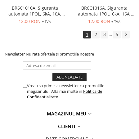
BR6C1010A, Siguranta
BR6C1016A, Siguranta
automata 1POL, 6kA, 10A,
automata 1POL, 6kA, 16A,
curba C
curba C
12,00 RON
12,00 RON
+ TVA
+ TVA
1
2
3
5
...
Newsletter
Nu rata ofertele si promotiile noastre
Vreau sa primesc newsletter cu promotiile
magazinului. Afla mai multe in
Politica de
Confidentialitate
MAGAZINUL MEU
CLIENTI