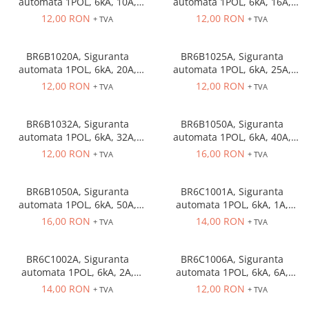
automata 1POL, 6kA, 10A,
automata 1POL, 6kA, 16A,
Cleme 4mm
curba B
curba B
12,00 RON
12,00 RON
+ TVA
+ TVA
Cleme 6mm
Intrerupator general
BR6B1020A, Siguranta
BR6B1025A, Siguranta
automata 1POL, 6kA, 20A,
automata 1POL, 6kA, 25A,
curba B
curba B
12,00 RON
12,00 RON
+ TVA
+ TVA
BR6B1032A, Siguranta
BR6B1050A, Siguranta
automata 1POL, 6kA, 32A,
automata 1POL, 6kA, 40A,
curba B
curba B
12,00 RON
16,00 RON
+ TVA
+ TVA
BR6B1050A, Siguranta
BR6C1001A, Siguranta
automata 1POL, 6kA, 50A,
automata 1POL, 6kA, 1A,
curba B
curba C
16,00 RON
14,00 RON
+ TVA
+ TVA
BR6C1002A, Siguranta
BR6C1006A, Siguranta
automata 1POL, 6kA, 2A,
automata 1POL, 6kA, 6A,
curba C
curba C
14,00 RON
12,00 RON
+ TVA
+ TVA