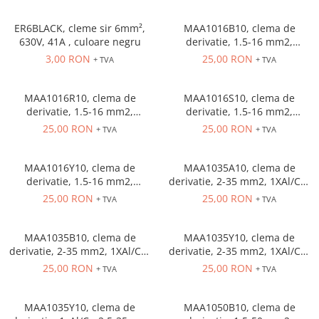
Solutii industriale Ethernet
Senzori distanta
STEP-PS
Router si switch-uri industriale
ER6BLACK, cleme sir 6mm²,
MAA1016B10, clema de
Senzori fotoelectrici
TRIO-PS
Afisoare digitale
630V, 41A , culoare negru
derivatie, 1.5-16 mm2,
Senzori inductivi
TRIO-UPS
1xAl/Cu, 1000 V
3,00 RON
25,00 RON
+ TVA
+ TVA
Senzori magnetici-rezistivi
UNO-PS
Senzori ultrasonici
Contactoare
MAA1016R10, clema de
MAA1016S10, clema de
Butoane si accesorii
derivatie, 1.5-16 mm2,
derivatie, 1.5-16 mm2,
1xAl/Cu, 1000 V
1xAl/Cu, 1000 V
25,00 RON
25,00 RON
+ TVA
+ TVA
Lampa multi LED
Intrerupatoare de protectie
pentru motor
MAA1016Y10, clema de
MAA1035A10, clema de
derivatie, 1.5-16 mm2,
derivatie, 2-35 mm2, 1XAl/Cu,
Direct-On-Line Starters
1xAl/Cu, 1000 V
1000 V
25,00 RON
25,00 RON
+ TVA
+ TVA
Relee termice
Cam Switches
MAA1035B10, clema de
MAA1035Y10, clema de
derivatie, 2-35 mm2, 1XAl/Cu,
derivatie, 2-35 mm2, 1XAl/Cu,
Cleme sir
1000 V
1000 V
25,00 RON
25,00 RON
+ TVA
+ TVA
Accesorii cleme
Cleme 10mm
MAA1035Y10, clema de
MAA1050B10, clema de
Cleme 2.5mm