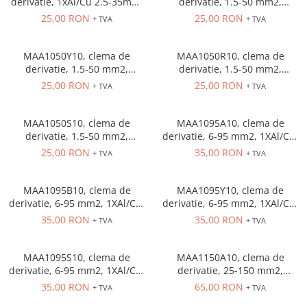
derivatie, 1xAl/Cu 2.5-35mm,
derivatie, 1.5-50 mm2,
Cleme 4mm
1XAl/Cu, 1000 V
1XAl/Cu, 1000 V
25,00 RON
25,00 RON
+ TVA
+ TVA
Cleme 6mm
Intrerupator general
MAA1050Y10, clema de
MAA1050R10, clema de
derivatie, 1.5-50 mm2,
derivatie, 1.5-50 mm2,
1XAl/Cu, 1000 V
1XAl/Cu, 1000 V
25,00 RON
25,00 RON
+ TVA
+ TVA
MAA1050S10, clema de
MAA1095A10, clema de
derivatie, 1.5-50 mm2,
derivatie, 6-95 mm2, 1XAl/Cu,
1XAl/Cu, 1000 V
1000 V
25,00 RON
35,00 RON
+ TVA
+ TVA
MAA1095B10, clema de
MAA1095Y10, clema de
derivatie, 6-95 mm2, 1XAl/Cu,
derivatie, 6-95 mm2, 1XAl/Cu,
1000 V
1000 V
35,00 RON
35,00 RON
+ TVA
+ TVA
MAA1095S10, clema de
MAA1150A10, clema de
derivatie, 6-95 mm2, 1XAl/Cu,
derivatie, 25-150 mm2,
1000 V
1XAl/Cu, 1000 V
35,00 RON
65,00 RON
+ TVA
+ TVA