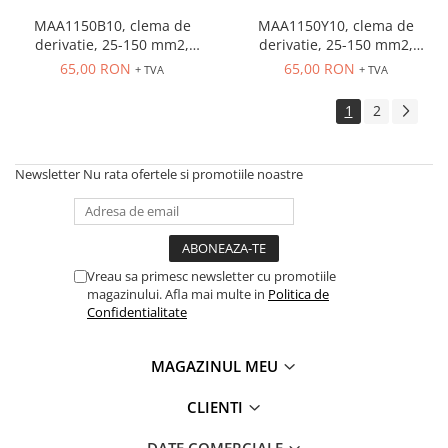
MAA1150B10, clema de
MAA1150Y10, clema de
derivatie, 25-150 mm2,
derivatie, 25-150 mm2,
1XAl/Cu, 1000 V
1XAl/Cu, 1000 V
65,00 RON
65,00 RON
+ TVA
+ TVA
1
2
Newsletter
Nu rata ofertele si promotiile noastre
Vreau sa primesc newsletter cu promotiile
magazinului. Afla mai multe in
Politica de
Confidentialitate
MAGAZINUL MEU
CLIENTI