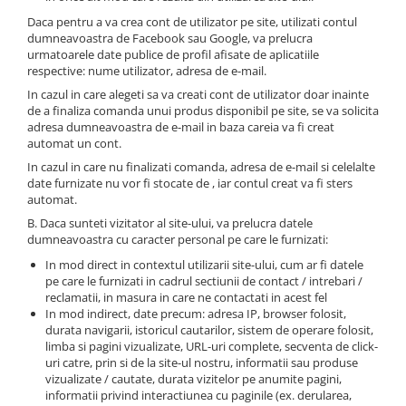
Cleme 4mm
Daca pentru a va crea cont de utilizator pe site, utilizati contul
Cleme 6mm
dumneavoastra de Facebook sau Google, va prelucra
urmatoarele date publice de profil afisate de aplicatiile
Intrerupator general
respective: nume utilizator, adresa de e-mail.
In cazul in care alegeti sa va creati cont de utilizator doar inainte
de a finaliza comanda unui produs disponibil pe site, se va solicita
adresa dumneavoastra de e-mail in baza careia va fi creat
automat un cont.
In cazul in care nu finalizati comanda, adresa de e-mail si celelalte
date furnizate nu vor fi stocate de , iar contul creat va fi sters
automat.
B. Daca sunteti vizitator al site-ului, va prelucra datele
dumneavoastra cu caracter personal pe care le furnizati:
In mod direct in contextul utilizarii site-ului, cum ar fi datele
pe care le furnizati in cadrul sectiunii de contact / intrebari /
reclamatii, in masura in care ne contactati in acest fel
In mod indirect, date precum: adresa IP, browser folosit,
durata navigarii, istoricul cautarilor, sistem de operare folosit,
limba si pagini vizualizate, URL-uri complete, secventa de click-
uri catre, prin si de la site-ul nostru, informatii sau produse
vizualizate / cautate, durata vizitelor pe anumite pagini,
informatii privind interactiunea cu paginile (ex. derularea,