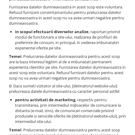
Furnizarea datelor dumneavoastra in acest scop este voluntara.
Refuzul furnizarii consimtamantului pentru prelucrarea datelor
dumneavoastra in acest scop nu va avea urmari negative pentru
dumneavoastra.
in scopul efectuarii diverselor analize
, raportari privind
modul de functionare a site-ului, realizarea de profiluri de
preferinte de consum, in principal, in vederea imbunatatiri
experientei oferite pe site.
Temei
: Prelucrarea datelor dumneavoastra pentru acest scop
are la baza interesul legitim al de a imbunatati permanent
experienta clientilor pe site. Furnizarea datelor dumneavoastra in
acest scop este voluntara. Refuzul furnizarii datelor pentru acest
scop nu va avea urmari negative pentru dumneavoastra.
B. Daca sunteti vizitator al site-ului, [detinatorul website-ului]
prelucreaza datele dumneavoastra cu caracter personal astfel:
pentru activitati de marketing
, respectiv pentru
transmiterea, prin intermediul mijloacelor de comunicare la
distanta (e-mail, sms), de comunicari comerciale privind
produsele si serviciile oferite de [detinatorul website-ului], prin
intermediul site-ului.
Temei
: Prelucrarea datelor dumneavoastra pentru acest scop