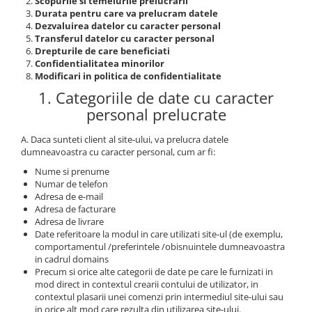
Solutii industriale Ethernet
Scopurile si temeiurile prelucrarii
Senzori distanta
STEP-PS
Durata pentru care va prelucram datele
Router si switch-uri industriale
Dezvaluirea datelor cu caracter personal
Senzori fotoelectrici
TRIO-PS
Transferul datelor cu caracter personal
Afisoare digitale
Senzori inductivi
TRIO-UPS
Drepturile de care beneficiati
Confidentialitatea minorilor
Senzori magnetici-rezistivi
UNO-PS
Modificari in politica de confidentialitate
Senzori ultrasonici
Contactoare
1. Categoriile de date cu caracter
Butoane si accesorii
personal prelucrate
Lampa multi LED
A. Daca sunteti client al site-ului, va prelucra datele
Intrerupatoare de protectie
dumneavoastra cu caracter personal, cum ar fi:
pentru motor
Nume si prenume
Numar de telefon
Direct-On-Line Starters
Adresa de e-mail
Relee termice
Adresa de facturare
Adresa de livrare
Cam Switches
Date referitoare la modul in care utilizati site-ul (de exemplu,
Cleme sir
comportamentul /preferintele /obisnuintele dumneavoastra
in cadrul domains
Accesorii cleme
Precum si orice alte categorii de date pe care le furnizati in
mod direct in contextul crearii contului de utilizator, in
Cleme 10mm
contextul plasarii unei comenzi prin intermediul site-ului sau
Cleme 2.5mm
in orice alt mod care rezulta din utilizarea site-ului.