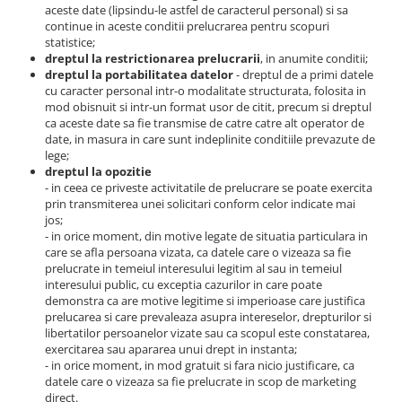
aceste date (lipsindu-le astfel de caracterul personal) si sa
continue in aceste conditii prelucrarea pentru scopuri
statistice;
dreptul la restrictionarea prelucrarii
, in anumite conditii;
dreptul la portabilitatea datelor
- dreptul de a primi datele
cu caracter personal intr-o modalitate structurata, folosita in
mod obisnuit si intr-un format usor de citit, precum si dreptul
ca aceste date sa fie transmise de catre catre alt operator de
date, in masura in care sunt indeplinite conditiile prevazute de
lege;
dreptul la opozitie
- in ceea ce priveste activitatile de prelucrare se poate exercita
prin transmiterea unei solicitari conform celor indicate mai
jos;
- in orice moment, din motive legate de situatia particulara in
care se afla persoana vizata, ca datele care o vizeaza sa fie
prelucrate in temeiul interesului legitim al sau in temeiul
interesului public, cu exceptia cazurilor in care poate
demonstra ca are motive legitime si imperioase care justifica
prelucarea si care prevaleaza asupra intereselor, drepturilor si
libertatilor persoanelor vizate sau ca scopul este constatarea,
exercitarea sau apararea unui drept in instanta;
- in orice moment, in mod gratuit si fara nicio justificare, ca
datele care o vizeaza sa fie prelucrate in scop de marketing
direct.