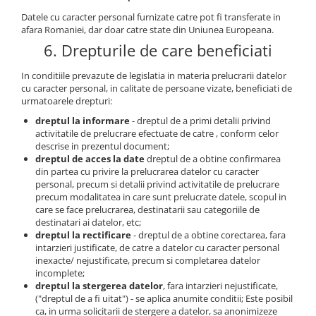
Datele cu caracter personal furnizate catre pot fi transferate in
afara Romaniei, dar doar catre state din Uniunea Europeana.
6. Drepturile de care beneficiati
In conditiile prevazute de legislatia in materia prelucrarii datelor
cu caracter personal, in calitate de persoane vizate, beneficiati de
urmatoarele drepturi:
dreptul la informare
- dreptul de a primi detalii privind
activitatile de prelucrare efectuate de catre , conform celor
descrise in prezentul document;
dreptul de acces la date
dreptul de a obtine confirmarea
din partea cu privire la prelucrarea datelor cu caracter
personal, precum si detalii privind activitatile de prelucrare
precum modalitatea in care sunt prelucrate datele, scopul in
care se face prelucrarea, destinatarii sau categoriile de
destinatari ai datelor, etc;
dreptul la rectificare
- dreptul de a obtine corectarea, fara
intarzieri justificate, de catre a datelor cu caracter personal
inexacte/ nejustificate, precum si completarea datelor
incomplete;
dreptul la stergerea datelor
, fara intarzieri nejustificate,
("dreptul de a fi uitat") - se aplica anumite conditii; Este posibil
ca, in urma solicitarii de stergere a datelor, sa anonimizeze