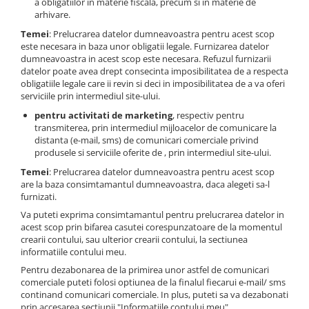
a obligatiilor in materie fiscala, precum si in materie de
arhivare.
Temei
: Prelucrarea datelor dumneavoastra pentru acest scop
este necesara in baza unor obligatii legale. Furnizarea datelor
dumneavoastra in acest scop este necesara. Refuzul furnizarii
datelor poate avea drept consecinta imposibilitatea de a respecta
obligatiile legale care ii revin si deci in imposibilitatea de a va oferi
serviciile prin intermediul site-ului.
pentru activitati de marketing
, respectiv pentru
transmiterea, prin intermediul mijloacelor de comunicare la
distanta (e-mail, sms) de comunicari comerciale privind
produsele si serviciile oferite de , prin intermediul site-ului.
Temei
: Prelucrarea datelor dumneavoastra pentru acest scop
are la baza consimtamantul dumneavoastra, daca alegeti sa-l
furnizati.
Va puteti exprima consimtamantul pentru prelucrarea datelor in
acest scop prin bifarea casutei corespunzatoare de la momentul
crearii contului, sau ulterior crearii contului, la sectiunea
informatiile contului meu.
Pentru dezabonarea de la primirea unor astfel de comunicari
comerciale puteti folosi optiunea de la finalul fiecarui e-mail/ sms
continand comunicari comerciale. In plus, puteti sa va dezabonati
prin accesarea sectiunii "Informatiile contului meu".