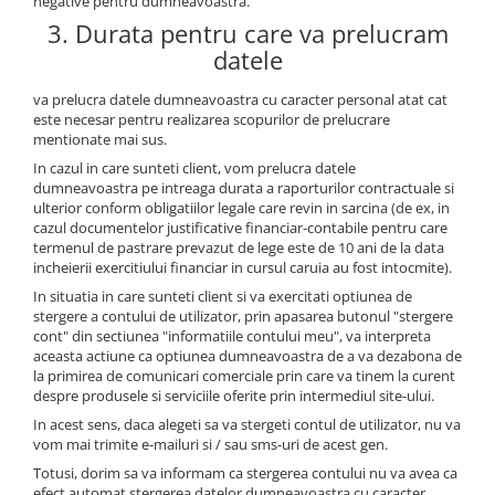
negative pentru dumneavoastra.
3. Durata pentru care va prelucram
datele
va prelucra datele dumneavoastra cu caracter personal atat cat
este necesar pentru realizarea scopurilor de prelucrare
mentionate mai sus.
In cazul in care sunteti client, vom prelucra datele
dumneavoastra pe intreaga durata a raporturilor contractuale si
ulterior conform obligatiilor legale care revin in sarcina (de ex, in
cazul documentelor justificative financiar-contabile pentru care
termenul de pastrare prevazut de lege este de 10 ani de la data
incheierii exercitiului financiar in cursul caruia au fost intocmite).
In situatia in care sunteti client si va exercitati optiunea de
stergere a contului de utilizator, prin apasarea butonul "stergere
cont" din sectiunea "informatiile contului meu", va interpreta
aceasta actiune ca optiunea dumneavoastra de a va dezabona de
la primirea de comunicari comerciale prin care va tinem la curent
despre produsele si serviciile oferite prin intermediul site-ului.
In acest sens, daca alegeti sa va stergeti contul de utilizator, nu va
vom mai trimite e-mailuri si / sau sms-uri de acest gen.
Totusi, dorim sa va informam ca stergerea contului nu va avea ca
efect automat stergerea datelor dumneavoastra cu caracter