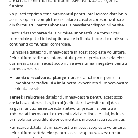
are la baza consimtamantul dumneavoastra, daca alegeti sa-l
furnizati.
Va puteti exprima consimtamantul pentru prelucrarea datelor in
acest scop prin completarea si bifarea casutei corespunzatoare
din formularul pentru abonarea la newsletter disponibil pe site.
Pentru dezabonarea de la primirea unor astfel de comunicari
comerciale puteti folosi optiunea de la finalul fiecarui e-mail/ sms
continand comunicari comerciale.
Furnizarea datelor dumneavoastra in acest scop este voluntara.
Refuzul furnizarii consimtamantului pentru prelucrarea datelor
dumneavoastra in acest scop nu va avea urmari negative pentru
dumneavoastra.
pentru rezolvarea plangerilor
, reclamatiilor si pentru a
monitoriza traficul si a imbunatati experienta dumneavoastra
oferita pe site.
Temei
: Prelucrarea datelor dumneavoastra pentru acest scop
are la baza interesul legitim al [detinatorul website-ului] de a
asigura functionarea corecta a site-ului, precum si pentru a
imbunatati permanent experienta vizitatorilor site-ului, inclusiv
prin solutionarea diferitelor comentarii, intrebari sau reclamatii.
Furnizarea datelor dumneavoastra in acest scop este voluntara.
Refuzul furnizarii datelor pentru acest scop nu va avea urmari