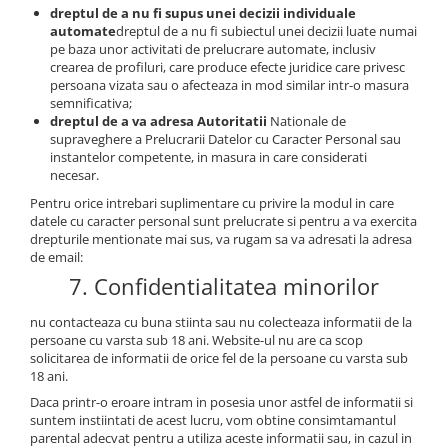
dreptul de a nu fi supus unei decizii individuale
automate
dreptul de a nu fi subiectul unei decizii luate numai
pe baza unor activitati de prelucrare automate, inclusiv
crearea de profiluri, care produce efecte juridice care privesc
persoana vizata sau o afecteaza in mod similar intr-o masura
semnificativa;
dreptul de a va adresa Autoritatii
Nationale de
supraveghere a Prelucrarii Datelor cu Caracter Personal sau
instantelor competente, in masura in care considerati
necesar.
Pentru orice intrebari suplimentare cu privire la modul in care
datele cu caracter personal sunt prelucrate si pentru a va exercita
drepturile mentionate mai sus, va rugam sa va adresati la adresa
de email:
7. Confidentialitatea minorilor
nu contacteaza cu buna stiinta sau nu colecteaza informatii de la
persoane cu varsta sub 18 ani. Website-ul nu are ca scop
solicitarea de informatii de orice fel de la persoane cu varsta sub
18 ani.
Daca printr-o eroare intram in posesia unor astfel de informatii si
suntem instiintati de acest lucru, vom obtine consimtamantul
parental adecvat pentru a utiliza aceste informatii sau, in cazul in