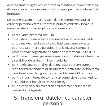
Acestea sunt obligate prin contract sa mentina confidentialitatea
datelor si sa le foloseasca exclusiv in scopul pentru care le-au fost
furnizate.
De asemenea, am putea dezvalui datele dumneavoastra cu
caracter personal catre autoritatile publice centrale / locale, in
urmatoarele cazuri exemplificativ enumerate:
pentru administrarea site-ului
in situatiile in care aceasta comunicare ar fi necesara pentru
atribuirea de premii sau alte facilitati persoanelor vizate,
obtinute ca urmare a participarii lor la diverse campanii
promotionale organizate de catre prin intermediul site-ului;
pentru mentinerea, personalizarea si imbunatatirea site-ului si
a serviciilor derulate prin intermediul lui
pentru efectuarea analizei datelor, testarea si cercetarea,
monitorizarea tendintelor de utilizare si activitate, dezvoltarea
caracteristicilor de siguranta si autentificarea utilizatorilor
pentru transmiterea de comunicari comerciale de marketing,
in conditiile si limitele prevazute de lege
atunci cand dezvaluirea datelor cu caracter personal este
prevazuta de lege etc.
5. Transferul datelor cu caracter
personal