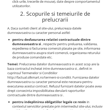
click-urile, trecerile de mouse), date despre comportamentul
utilizatorilor.
2. Scopurile si temeiurile de
prelucrarii
A. Daca sunteti client al site-ului, prelucreaza datele
dumneavoastra cu caracter personal astfel:
pentru desfasurarea relatiei contractuale dintre
dumneavoastra si
, respectiv pentru preluarea, validarea,
expedierea si facturarea comenzii plasate pe site, informarea
dumneavoastra asupra starii comenzii, organizarea returului
de produse comandate etc.
Temei:
Prelucrarea datelor dumneavoastra in acest scop are la
baza contractul incheiat intre dumneavoastra si , definit in
cuprinsul Termenelor si Conditiilor
http://factual.silkmart.ro/termeni-si-conditii. Furnizarea datelor
dumneavoastra cu caracter personal este necesara pentru
executarea acestui contract. Refuzul furnizarii datelor poate avea
drept consecinta imposibilitatea derularii raporturilor
contractuale dintre dumneavoastra si .
pentru indeplinirea obligatiilor legale ce revin
in
contextul serviciilor prestate prin intermediul site-ului, inclusiv