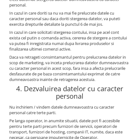
personal.
In cazul in care doriti sa nu va mai fie prelucrate datele cu
caracter personal sau daca doriti stergerea datelor, va puteti
exercita drepturile detaliate la punctul 6 de mai jos.
In cazul in care solicitati stergerea contului, insa pe acel cont
exista cel putin o comanda activa, cererea de stergere a contului
va putea fi inregistrata numai dupa livrarea produselor si
finalizarea ultimei comenzi active.
Daca va retrageti consimtamantul pentru prelucrarea datelor in
scop de marketing, va inceta prelucrarea datelor dumneavoastra
cu caracter personal in acest scop, fara insa a afecta prelucrarile
desfasurate de pe baza consimtamantului exprimat de catre
dumneavoastra inainte de retragerea acestuia.
4. Dezvaluirea datelor cu caracter
personal
Nu inchiriem / vindem datele dumneavoastra cu caracter
personal catre terte parti.
Pe langa operator, in anumite situatii, datele pot fi accesibile
pentru terte parti precum furnizori de servicii, operatori de
transport, furnizori de hosting, companii IT, numite, daca este
necesar, ca persoane imputernicite de Operator.