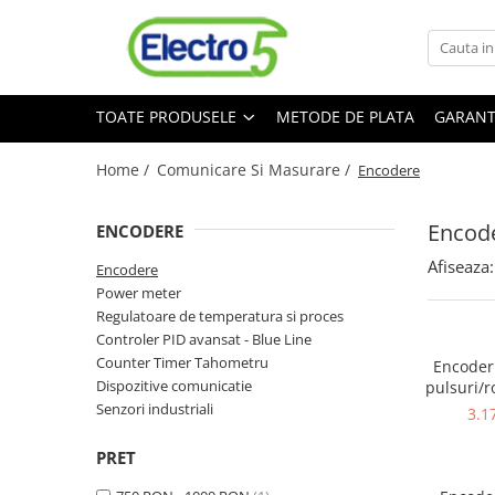
Toate Produsele
TOATE PRODUSELE
METODE DE PLATA
GARANT
Sisteme de automatizare si control
Automate programabile
Home /
Comunicare Si Masurare /
Encodere
Seria DVP-Slim PLC-CPU
Seria DVP Motion-CPU
Encod
ENCODERE
Seria compacta AS
Afiseaza:
Simatic S7
Encodere
Power meter
Mini-automat programabil (Relee
Regulatoare de temperatura si proces
inteligente)
Controler PID avansat - Blue Line
Seria iSMART IMO
Counter Timer Tahometru
Encoder 
Seria EASY EATON
Dispozitive comunicatie
pulsuri/ro
ø10 mm
Senzori industriali
Terminale programabile ( HMI-uri )
3.1
elec
Text Panel
PROFINE
PRET
Touch Panel / HMI