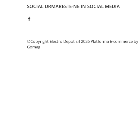
Power meter
SOCIAL
URMARESTE-NE IN SOCIAL MEDIA
Regulatoare de temperatura si
proces
Seria DTK
Seria DT3
©Copyright Electro Depot srl 2026
Platforma E-commerce by
Accesorii
Gomag
Controler PID avansat - Blue Line
Counter Timer Tahometru
Dispozitive comunicatie
Senzori industriali
Senzori capacitivi
Senzori de presiune
Senzori distanta
Senzori fotoelectrici
Senzori inductivi
Senzori magnetici-rezistivi
Senzori ultrasonici