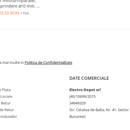
 miltiturn/paralel,
 prindere ø10 mm, IP
-30 VDC, NPN open
93,50 RON
+ TVA
r, cablu 1 m radial,
tor D-SUB, 37-pin
la mai multe in
Politica de Confidentialitate
DATE COMERCIALE
 Plata
Electro Depot srl
 Livrare
J40/10699/2015
e Retur
34949329
de Retur
Str. Cetatea de Balta, Nr. 41, Sector
Produselor
Bucuresti