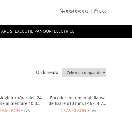
0754 070 075
0,00
TARE SI EXECUTIE PANOURI ELECTRICE
Ordoneaza:
ingleturn/paralel, 24
Encoder incremental, flansa
ne alimentare 10-30
de fixare ø10 mm, IP 67, 4.75-
 solid ø12 mm IP 42,
30 VDC, cablu 1 m axial, 1024
79,50 RON
2.772,50 RON
+ TVA
+ TVA
zolutie 12 biti
pulsuri
rn(4096) , protectie
scurt circuit