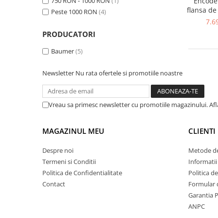
750 RON - 1000 RON
(1)
Encoder
Inregistratoare
flansa de
Peste 1000 RON
(4)
Solutii industriale Ethernet
65, 10
7.6
collecto
Router si switch-uri industriale
PRODUCATORI
conec
Afisoare digitale
Baumer
(5)
Actionari electrice si de miscare
Newsletter
Nu rata ofertele si promotiile noastre
Convertizoare de frecventa
Delta Electronics
Fuji Electric
Vreau sa primesc newsletter cu promotiile magazinului. Af
Schneider Electric
Rezistente franare
MAGAZINUL MEU
CLIENTI
Accesorii generale
Despre noi
Metode de
Sisteme servo ( Servo-Drivere si
Servo-Motoare )
Termeni si Conditii
Informatii
Politica de Confidentialitate
Politica d
Soft Startere
Contact
Formular 
Comunicare Si Masurare
Garantia 
Encodere
ANPC