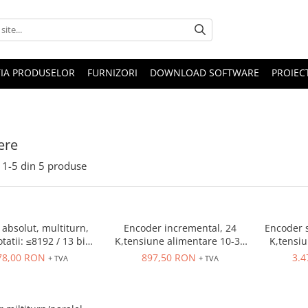
IA PRODUSELOR
FURNIZORI
DOWNLOAD SOFTWARE
PROIEC
ere
1-
5
din
5
produse
absolut, multiturn,
Encoder incremental, 24
Encoder s
tatii: ≤8192 / 13 bit ,
K,tensiune alimentare 10-30
K,tensiu
, IP 65, tensiune
VDC, numar pulsuri:
VDC, ax
78,00 RON
897,50 RON
3.4
+ TVA
+ TVA
trica:10-30 VDC ,
50,protectie scurt circuit
re
T / connector M12
singletu