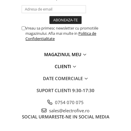
Power meter
Regulatoare de temperatura si
proces
Seria DTK
Vreau sa primesc newsletter cu promotiile
Seria DT3
magazinului. Afla mai multe in
Politica de
Confidentialitate
Accesorii
Controler PID avansat - Blue Line
MAGAZINUL MEU
Counter Timer Tahometru
Dispozitive comunicatie
CLIENTI
Senzori industriali
DATE COMERCIALE
Senzori capacitivi
SUPORT CLIENTI
9:30-17:30
Senzori de presiune
Senzori distanta
0754 070 075
Senzori fotoelectrici
sales@electrofive.ro
Senzori inductivi
SOCIAL
URMARESTE-NE IN SOCIAL MEDIA
Senzori magnetici-rezistivi
Senzori ultrasonici