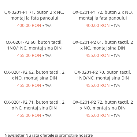
Inregistratoare
Solutii industriale Ethernet
QX-0201-P1 71, buton 2 x NC,
QX-0201-P1 72, buton 2 x NO,
montaj la fata panoului
montaj la fata panoului
Router si switch-uri industriale
400,00 RON
400,00 RON
+ TVA
+ TVA
Afisoare digitale
Actionari electrice si de miscare
QX-0201-P2 60, buton tactil,
QX-0201-P2 61, buton tactil, 2
Convertizoare de frecventa
1NO/1NC, montaj sina DIN
x NC, montaj sina DIN
455,00 RON
455,00 RON
Delta Electronics
+ TVA
+ TVA
Fuji Electric
Schneider Electric
QX-0201-P2 62, buton tactil, 2
QX-0201-P2 70, buton tactil,
x NO, montaj sina DIN
1NO/NC, montaj sina DIN
Rezistente franare
455,00 RON
455,00 RON
+ TVA
+ TVA
Accesorii generale
Sisteme servo ( Servo-Drivere si
Servo-Motoare )
QX-0201-P2 71, buton tactil, 2
QX-0201-P2 72, buton tactil, 2
x NC, montaj sina DIN
x NO, montaj sina DIN
Soft Startere
455,00 RON
455,00 RON
+ TVA
+ TVA
Comunicare Si Masurare
Encodere
Newsletter
Nu rata ofertele si promotiile noastre