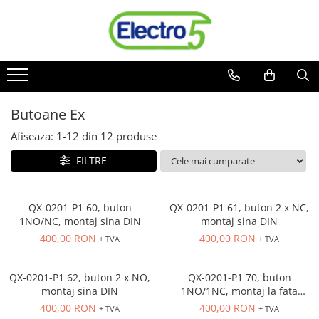
Toate Produsele
Sisteme de automatizare si control
Automate programabile
Butoane Ex
Seria DVP-Slim PLC-CPU
Seria DVP Motion-CPU
Afiseaza:
1-
12
din
12
produse
Seria compacta AS
FILTRE
Simatic S7
Mini-automat programabil (Relee
inteligente)
QX-0201-P1 60, buton
QX-0201-P1 61, buton 2 x NC,
1NO/NC, montaj sina DIN
montaj sina DIN
Seria iSMART IMO
400,00 RON
400,00 RON
+ TVA
+ TVA
Seria EASY EATON
Terminale programabile ( HMI-uri )
QX-0201-P1 62, buton 2 x NO,
QX-0201-P1 70, buton
Text Panel
montaj sina DIN
1NO/1NC, montaj la fata
panoului
Touch Panel / HMI
400,00 RON
400,00 RON
+ TVA
+ TVA