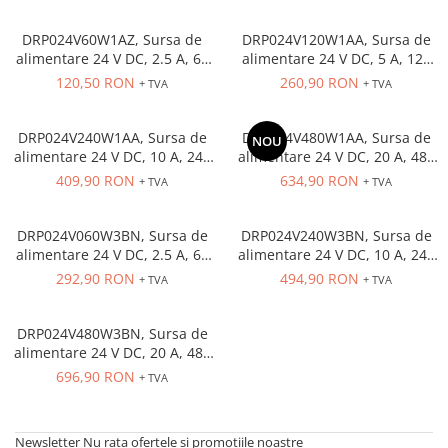
Solutii industriale Ethernet
Senzori distanta
STEP-PS
Router si switch-uri industriale
DRP024V60W1AZ, Sursa de
DRP024V120W1AA, Sursa de
Senzori fotoelectrici
TRIO-PS
Afisoare digitale
alimentare 24 V DC, 2.5 A, 60
alimentare 24 V DC, 5 A, 120
Senzori inductivi
TRIO-UPS
W, alimentare monofazata,
W, alimentare monofazata,
120,50 RON
260,90 RON
+ TVA
+ TVA
Senzori magnetici-rezistivi
UNO-PS
carcasa plastic
carcasa metalica
Senzori ultrasonici
Contactoare
DRP024V240W1AA, Sursa de
DRP024V480W1AA, Sursa de
NOU
Butoane si accesorii
alimentare 24 V DC, 10 A, 240
alimentare 24 V DC, 20 A, 480
W, alimentare monofazata,
W, alimentare monofazata,
409,90 RON
634,90 RON
+ TVA
+ TVA
Lampa multi LED
carcasa metalica
carcasa metalica
Intrerupatoare de protectie
pentru motor
DRP024V060W3BN, Sursa de
DRP024V240W3BN, Sursa de
alimentare 24 V DC, 2.5 A, 60
alimentare 24 V DC, 10 A, 240
Direct-On-Line Starters
W, alimentare trifazata,
W, alimentare trifazata,
292,90 RON
494,90 RON
+ TVA
+ TVA
carcasa metalica
carcasa metalica
Relee termice
Cam Switches
DRP024V480W3BN, Sursa de
alimentare 24 V DC, 20 A, 480
Cleme sir
W, alimentare trifazata,
696,90 RON
+ TVA
Accesorii cleme
carcasa metalica
Cleme 10mm
Cleme 2.5mm
Newsletter
Nu rata ofertele si promotiile noastre