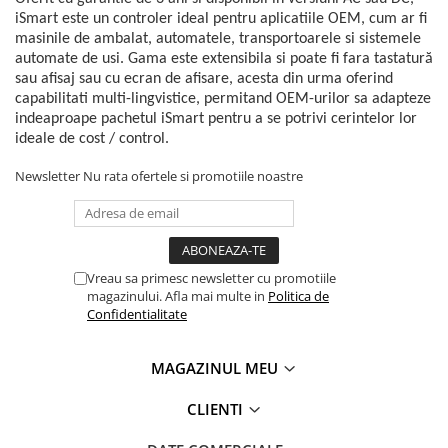
Power meter
iSmart este un controler ideal pentru aplicatiile OEM, cum ar fi
Regulatoare de temperatura si
masinile de ambalat, automatele, transportoarele si sistemele
proces
automate de usi. Gama este extensibila si poate fi fara tastatură
sau afisaj sau cu ecran de afisare, acesta din urma oferind
Seria DTK
capabilitati multi-lingvistice, permitand OEM-urilor sa adapteze
Seria DT3
indeaproape pachetul iSmart pentru a se potrivi cerintelor lor
Accesorii
ideale de cost / control.
Controler PID avansat - Blue Line
Newsletter
Nu rata ofertele si promotiile noastre
Counter Timer Tahometru
Dispozitive comunicatie
Senzori industriali
Vreau sa primesc newsletter cu promotiile
Senzori capacitivi
magazinului. Afla mai multe in
Politica de
Senzori de presiune
Confidentialitate
Senzori distanta
Senzori fotoelectrici
MAGAZINUL MEU
Senzori inductivi
CLIENTI
Senzori magnetici-rezistivi
Senzori ultrasonici