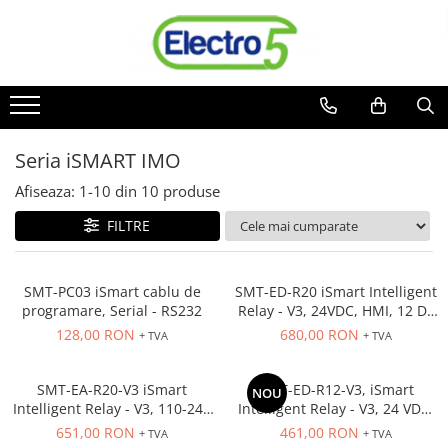
Toate Produsele
Sisteme de automatizare si control
Automate programabile
Seria iSMART IMO
Seria DVP-Slim PLC-CPU
Seria DVP Motion-CPU
Afiseaza:
1-
10
din
10
produse
Seria compacta AS
FILTRE
Simatic S7
Mini-automat programabil (Relee
inteligente)
SMT-PC03 iSmart cablu de
SMT-ED-R20 iSmart Intelligent
programare, Serial - RS232
Relay - V3, 24VDC, HMI, 12 DI,
Seria iSMART IMO
4AI 8 Rly out (8A, 2A) Ladder,
128,00 RON
680,00 RON
+ TVA
+ TVA
Seria EASY EATON
FBD, 15 Tmr, 15 Cntr
Terminale programabile ( HMI-uri )
SMT-EA-R20-V3 iSmart
SMT-ED-R12-V3, iSmart
NOU
Text Panel
Intelligent Relay - V3, 110-240
Intelligent Relay - V3, 24 VDC,
VAC, HMI, 12 DI (AC) 8 Rly out
HMI, 8 DC in, 2A/D in 4 Rly out
Touch Panel / HMI
651,00 RON
461,00 RON
+ TVA
+ TVA
(8A, 2A) Ladder, FBD, 15 Tmr,
(8A, 2A) Ladder, FBD, 15 Tmr,