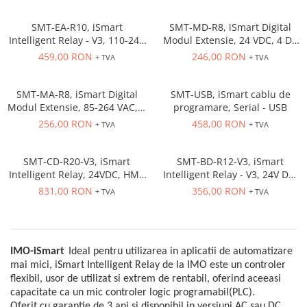
Inregistratoare
15 Cntr
15 Cntr
Solutii industriale Ethernet
SMT-EA-R10, iSmart
SMT-MD-R8, iSmart Digital
Intelligent Relay - V3, 110-240
Modul Extensie, 24 VDC, 4 DI,
Router si switch-uri industriale
VAC, HMI, 6 DI (AC) 4 Rly out
4 RLY Out (8A,2A)
459,00 RON
246,00 RON
+ TVA
+ TVA
Afisoare digitale
(8A, 2A) Ladder, FBD, 15 Tmr,
15 Cntr
Actionari electrice si de miscare
SMT-MA-R8, iSmart Digital
SMT-USB, iSmart cablu de
Convertizoare de frecventa
Modul Extensie, 85-264 VAC, 4
programare, Serial - USB
DI (AC), 4 RLY Out (8A,2A)
256,00 RON
458,00 RON
Delta Electronics
+ TVA
+ TVA
Fuji Electric
Schneider Electric
SMT-CD-R20-V3, iSmart
SMT-BD-R12-V3, iSmart
Intelligent Relay, 24VDC, HMI,
Intelligent Relay - V3, 24V DC,
Rezistente franare
12 DI, 4AI, 8 Rly out, Modbus
6 Digital In, 4(8A Rly) Digital
831,00 RON
356,00 RON
+ TVA
+ TVA
Accesorii generale
RS485, Ladder, FBD, 15 Tmr,
Out, 2 Analogue Out, Ladder,
15 Cntr
FBD, 15 Tmr, 15 Cntr
Sisteme servo ( Servo-Drivere si
Servo-Motoare )
Soft Startere
IMO-iSmart
Ideal pentru utilizarea in aplicatii de automatizare
mai mici, iSmart Intelligent Relay de la IMO este un controler
Comunicare Si Masurare
flexibil, usor de utilizat si extrem de rentabil, oferind aceeasi
Encodere
capacitate ca un mic controler logic programabil(PLC).
Oferit cu garantie de 3 ani si disponibil in versiuni AC sau DC,