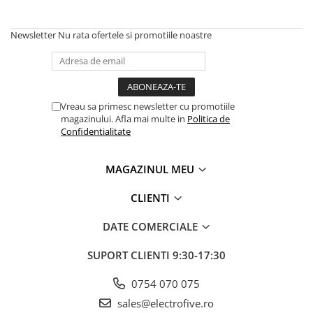
Solutii industriale Ethernet
Senzori distanta
STEP-PS
Router si switch-uri industriale
Senzori fotoelectrici
TRIO-PS
Newsletter
Nu rata ofertele si promotiile noastre
Afisoare digitale
Senzori inductivi
TRIO-UPS
Senzori magnetici-rezistivi
UNO-PS
Senzori ultrasonici
Contactoare
Vreau sa primesc newsletter cu promotiile
Butoane si accesorii
magazinului. Afla mai multe in
Politica de
Lampa multi LED
Confidentialitate
Intrerupatoare de protectie
pentru motor
MAGAZINUL MEU
Direct-On-Line Starters
CLIENTI
Relee termice
Cam Switches
DATE COMERCIALE
Cleme sir
SUPORT CLIENTI
9:30-17:30
Accesorii cleme
0754 070 075
Cleme 10mm
sales@electrofive.ro
Cleme 2.5mm