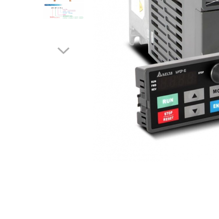
Inregistratoare
Solutii industriale Ethernet
Router si switch-uri industriale
Afisoare digitale
Actionari electrice si de miscare
Convertizoare de frecventa
Delta Electronics
Fuji Electric
Schneider Electric
Rezistente franare
Accesorii generale
Sisteme servo ( Servo-Drivere si
Servo-Motoare )
Soft Startere
Comunicare Si Masurare
Encodere