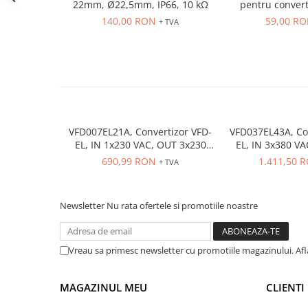
Seria Lyte
22mm, Ø22,5mm, IP66, 10 kΩ
pentru convert
seria 
140,00 RON
59,00 R
Seria PMT&PMC
+ TVA
Seria Sync
STEP-PS
TRIO-PS
TRIO-UPS
UNO-PS
Contactoare
VFD007EL21A, Convertizor VFD-
VFD037EL43A, Co
EL, IN 1x230 VAC, OUT 3x230
EL, IN 3x380 V
Butoane si accesorii
VAC, 0.75 kW, 4.2 A, control
VAC, 3.7kW, 8.
690,99 RON
1.411,50 
+ TVA
tensiune/frecventa, Functie PID,
tensiune/frecvent
Lampa multi LED
RS-485, Filtru EMI inclus
RS-485, Filtru
Intrerupatoare de protectie
Newsletter
Nu rata ofertele si promotiile noastre
pentru motor
Direct-On-Line Starters
Relee termice
Vreau sa primesc newsletter cu promotiile magazinului. Af
Cam Switches
MAGAZINUL MEU
CLIENTI
Cleme sir