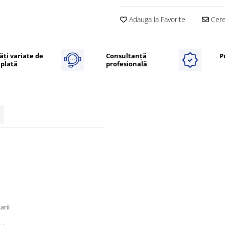
Adauga la Favorite
Cere 
ăți variate de
Consultanță
P
plată
profesională
arii