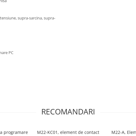
hisa
-tensiune, supra-sarcina, supra-
amare PC
RECOMANDARI
la programare
M22-KC01, element de contact
M22-A, Elem