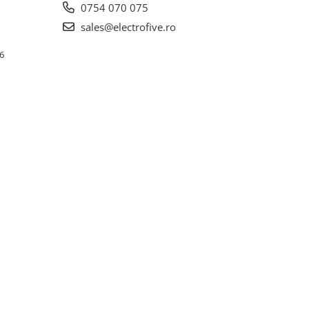
0754 070 075
sales@electrofive.ro
 6