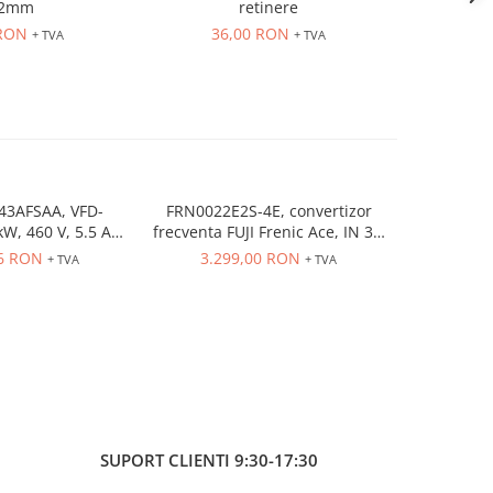
2mm
retinere
106,5mm,
 RON
36,00 RON
43
+ TVA
+ TVA
3AFSAA, VFD-
FRN0022E2S-4E, convertizor
FRN0029E
W, 460 V, 5.5 A
frecventa FUJI Frenic Ace, IN 3 x
seria Fren
 3 pH, IP20, RS-
400VAC, OUT 3 x 400VAc, fara
15 kW, 
96 RON
3.299,00 RON
3.94
+ TVA
+ TVA
filtru EMC
filtru EMC, 11kw/22 A regim ND;
control 
7.5kw/18 A regim HD
franare
vectori
sin
SUPORT CLIENTI
9:30-17:30