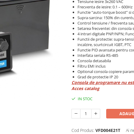
Tensiune iesire 3x260 VAC
Frecventa de iesire: 0.1 – 600Hz
Functie “auto-torque boost” si 
Supra-sarcina: 150% din curentu
Control tensiune / frecventa sau
Setarea frecventei: din consola
4 intrari digitale PNP/NPN; Func
Functii de protectie: supra-tens
incalzire, scurtcircuit IGBT, PTC
Functie PID avansata pentru con
Interfata seriala RS-485
Consola detasabila
Filtru EMI inclus
Optional consola copiere param
Grad de protectie IP 20
Consola de programare nu este
Acces catalog
IN STOC
ADAUG
Cod Produs:
VFD004E21T
Ai n