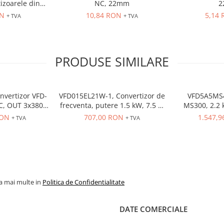
izoarele din
NC, 22mm
2
VFD-E
ON
10,84 RON
5,14
+ TVA
+ TVA
PRODUSE SIMILARE
nvertizor VFD-
VFD015EL21W-1, Convertizor de
VFD5A5MS4
AC, OUT 3x380
frecventa, putere 1.5 kW, 7.5 A,
MS300, 2.2 k
2 A, control
IN: 1 x 230 VAC, OUT: 3 x 230
HD,4.6 A ND,
RON
707,00 RON
1.547,
+ TVA
+ TVA
a, Functie PID,
VAC, consola integrata, RS-485
485, 
 EMI inclus
la mai multe in
Politica de Confidentialitate
DATE COMERCIALE