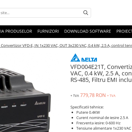
IA PRODUSELOR
FURNIZORI
DOWNLOAD SOFTWARE
PROIEC
Convertizor VFD-E, IN 1x230 VAC, OUT 3x230 VAC, 0.4 kW, 2.5 A, control tensi
VFD004E21T, Convertiz
VAC, 0.4 kW, 2.5 A, con
RS-485, Filtru EMI incl
779,78 RON
+ TVA
+ TVA
Specificatii tehnice:
Putere 0.4KW
Curent nominal de iesire 2.5 A
Frecventa iesire: 0-600 Hz
Tensiune alimentare 1x230 VAC