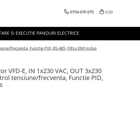
0754 070 075
0,00
TARE SI EXECUTIE PANOURI ELECTRICE
une/frecventa, Functie PID, RS-485, Filtru EMI inclus
or VFD-E, IN 1x230 VAC, OUT 3x230
trol tensiune/frecventa, Functie PID,
us