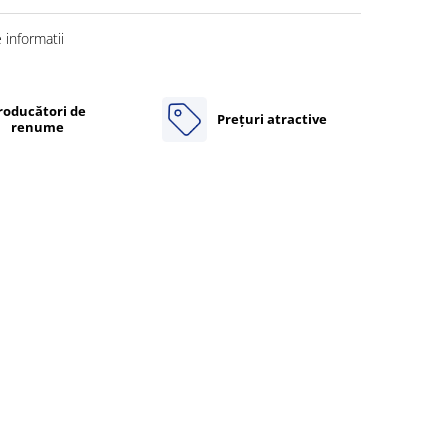
informatii
roducători de
Prețuri atractive
renume