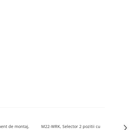
ent de montaj,
M22-WRK, Selector 2 pozitii cu
M22-I2, cutie 