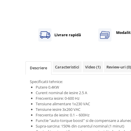
Power meter
Regulatoare de temperatura si
proces
Seria DTK
Seria DT3
Modalit
Livrare rapidă
Accesorii
Controler PID avansat - Blue Line
Counter Timer Tahometru
Dispozitive comunicatie
Caracteristici
Video
(1)
Review-uri
(0)
Descriere
Senzori industriali
Specificatii tehnice:
Senzori capacitivi
Putere 0.4KW
Senzori de presiune
Curent nominal de iesire 2.5 A
Frecventa iesire: 0-600 Hz
Senzori distanta
Tensiune alimentare 1x230 VAC
Senzori fotoelectrici
Tensiune iesire 3x260 VAC
Senzori inductivi
Frecventa de iesire: 0.1 – 600Hz
Functie “auto-torque boost” si de compensare a alunec
Senzori magnetici-rezistivi
Supra-sarcina: 150% din curentul nominal (1 minut)
Senzori ultrasonici