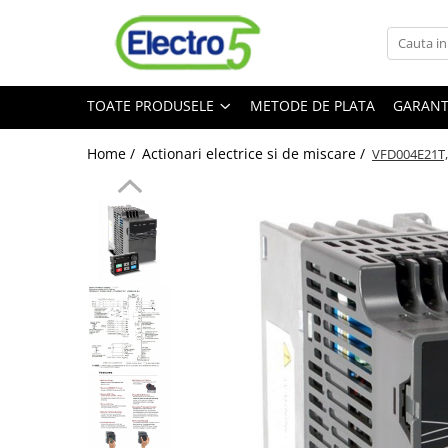
Toate Produsele
TOATE PRODUSELE
METODE DE PLATA
GARANT
Sisteme de automatizare si control
Automate programabile
Home /
Actionari electrice si de miscare /
VFD004E21T, 
Seria DVP-Slim PLC-CPU
Seria DVP Motion-CPU
Seria compacta AS
Simatic S7
Mini-automat programabil (Relee
inteligente)
Seria iSMART IMO
Seria EASY EATON
Terminale programabile ( HMI-uri )
Text Panel
Touch Panel / HMI