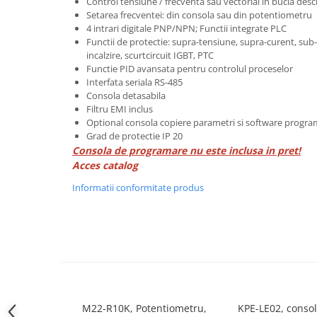
Control tensiune / frecventa sau vectorial in bucla desc
Setarea frecventei: din consola sau din potentiometru
ATEX
4 intrari digitale PNP/NPN; Functii integrate PLC
Butoane Ex
Functii de protectie: supra-tensiune, supra-curent, sub
incalzire, scurtcircuit IGBT, PTC
Lampi EXIT Ex
Functie PID avansata pentru controlul proceselor
Bariere optice de protectie
Interfata seriala RS-485
Consola detasabila
Control si comutatie
Filtru EMI inclus
Surse de alimentare
Optional consola copiere parametri si software progr
Grad de protectie IP 20
MINI-PS
Consola de programare nu este inclusa in pret!
Modul Buffer
Acces catalog
Module DC-UPC
Informatii conformitate produs
Module redundanta
QUINT-PS
Seria Chrome
Seria CliQ II
Seria Dimensions
Seria DRA
Seria Force-GT
M22-R10K, Potentiometru,
KPE-LE02, conso