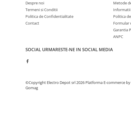
Accesorii cleme
Despre noi
Metode de
Cleme 10mm
Termeni si Conditii
Informatii
Cleme 2.5mm
Politica de Confidentialitate
Politica d
Contact
Formular 
Cleme 4mm
Garantia 
Cleme 6mm
ANPC
Intrerupator general
Convertor semnal si adaptor
SOCIAL
URMARESTE-NE IN SOCIAL MEDIA
Cutie distributie
Lichidare stoc
Limitatoare
Limitatoare de siguranta
©Copyright Electro Depot srl 2026
Platforma E-commerce by
Limitatori tip pedala
Gomag
Standard Heavy Duty
Protectia circuitului
Dispozitiv de detectare a
defectelor de arc electric AFDD+
Limitator de supratensiuni