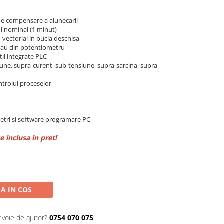
de compensare a alunecarii
l nominal (1 minut)
 vectorial in bucla deschisa
 sau din potentiometru
tii integrate PLC
iune, supra-curent, sub-tensiune, supra-sarcina, supra-
trolul proceselor
etri si software programare PC
 inclusa in pret!
A IN COS
evoie de ajutor?
0754 070 075