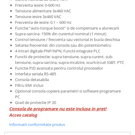
Frecventa iesire: 0-600 Hz
Tensiune alimentare 3x460 VAC
Tensiune iesire 3x460 VAC
Frecventa de iesire: 0.1 – 600 Hz
Functie “auto-torque boost” si de compensare a alunecarii
Supra-sarcina: 150% din curentul nominal (1 minut)
Control tensiune / frecventa sau vectorial in bucla deschisa
Setarea frecventei: din consola sau din potentiometru
4 intrari digitale PNP/NPN; Functii integrate PLC
Functii de protectie: supra-tensiune, supra-curent, sub-
tensiune, supra-sarcina, supra-incalzire, scurtcircuit IGBT, PTC
Functie PID avansata pentru controlul proceselor
Interfata seriala RS-485
Consola detasabila
Filtru EMI inclus
Optional consola copiere parametri si software programare
PC
Grad de protectie IP 20
Consola de programare nu este inclusa in pret!
Acces catalog
Informatii conformitate produs