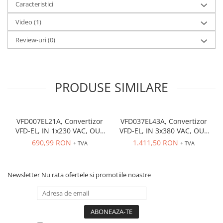
Caracteristici
Video
(1)
Review-uri
(0)
PRODUSE SIMILARE
VFD007EL21A, Convertizor
VFD037EL43A, Convertizor
VFD-EL, IN 1x230 VAC, OUT
VFD-EL, IN 3x380 VAC, OUT
3x230 VAC, 0.75 kW, 4.2 A,
3x380 VAC, 3.7kW, 8.2 A,
690,99 RON
1.411,50 RON
+ TVA
+ TVA
control tensiune/frecventa,
control tensiune/frecventa,
Functie PID, RS-485, Filtru
Functie PID, RS-485, Filtru
EMI inclus
EMI inclus
Newsletter
Nu rata ofertele si promotiile noastre