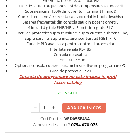
Frecventa de iesire: 0.1 – 600 Hz
Cleme 4mm
Functie “auto-torque boost” si de compensare a alunecarii
Supra-sarcina: 150% din curentul nominal (1 minut)
Cleme 6mm
Control tensiune / frecventa sau vectorial in bucla deschisa
Intrerupator general
Setarea frecventei: din consola sau din potentiometru
4 intrari digitale PNP/NPN; Functii integrate PLC
Functii de protectie: supra-tensiune, supra-curent, sub-tensiune,
supra-sarcina, supra-incalzire, scurtcircuit IGBT, PTC
Functie PID avansata pentru controlul proceselor
Interfata seriala RS-485
Consola detasabila
Filtru EMI inclus
Optional consola copiere parametri si software programare PC
Grad de protectie IP 20
Consola de programare nu este inclusa in pret!
Acces catalog
IN STOC
ADAUGA IN COS
Cod Produs:
VFD055E43A
Ai nevoie de ajutor?
0754 070 075