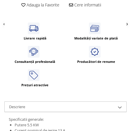
Adauga la Favorite
Cere informatii
Livrare rapidă
Modalități variate de plată
Consultanță profesională
Producători de renume
Prețuri atractive
Descriere
Specificatii generale:
Putere 5.5 KW
Curent nominal de iesire 13 A