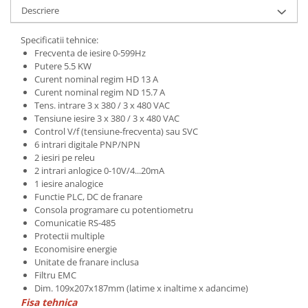
Descriere
Specificatii tehnice:
Frecventa de iesire 0-599Hz
Putere 5.5 KW
Curent nominal regim HD 13 A
Curent nominal regim ND 15.7 A
Tens. intrare 3 x 380 / 3 x 480 VAC
Tensiune iesire 3 x 380 / 3 x 480 VAC
Control V/f (tensiune-frecventa) sau SVC
6 intrari digitale PNP/NPN
2 iesiri pe releu
2 intrari anlogice 0-10V/4...20mA
1 iesire analogice
Functie PLC, DC de franare
Consola programare cu potentiometru
Comunicatie RS-485
Protectii multiple
Economisire energie
Unitate de franare inclusa
Filtru EMC
Dim. 109x207x187mm (latime x inaltime x adancime)
Fisa tehnica