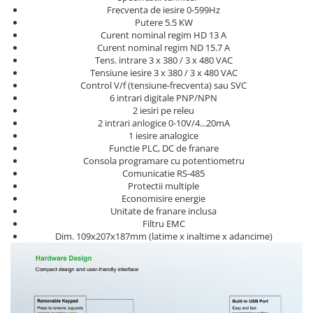
Frecventa de iesire 0-599Hz
Cleme 4mm
Putere 5.5 KW
Cleme 6mm
Curent nominal regim HD 13 A
Intrerupator general
Curent nominal regim ND 15.7 A
Tens. intrare 3 x 380 / 3 x 480 VAC
Tensiune iesire 3 x 380 / 3 x 480 VAC
Control V/f (tensiune-frecventa) sau SVC
6 intrari digitale PNP/NPN
2 iesiri pe releu
2 intrari anlogice 0-10V/4...20mA
1 iesire analogice
Functie PLC, DC de franare
Consola programare cu potentiometru
Comunicatie RS-485
Protectii multiple
Economisire energie
Unitate de franare inclusa
Filtru EMC
Dim. 109x207x187mm (latime x inaltime x adancime)