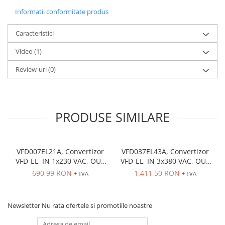
Informatii conformitate produs
Caracteristici
Video
(1)
Review-uri
(0)
PRODUSE SIMILARE
VFD007EL21A, Convertizor
VFD037EL43A, Convertizor
VFD-EL, IN 1x230 VAC, OUT
VFD-EL, IN 3x380 VAC, OUT
3x230 VAC, 0.75 kW, 4.2 A,
3x380 VAC, 3.7kW, 8.2 A,
690,99 RON
1.411,50 RON
+ TVA
+ TVA
control tensiune/frecventa,
control tensiune/frecventa,
Functie PID, RS-485, Filtru
Functie PID, RS-485, Filtru
EMI inclus
EMI inclus
Newsletter
Nu rata ofertele si promotiile noastre