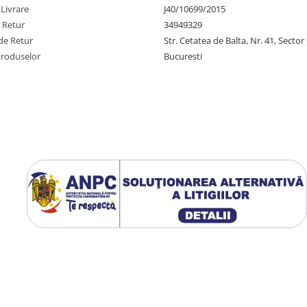
 Livrare
J40/10699/2015
e Retur
34949329
de Retur
Str. Cetatea de Balta, Nr. 41, Sector
Produselor
Bucuresti