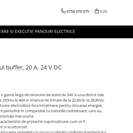
0754 070 075
0,00
TARE SI EXECUTIE PANOURI ELECTRICE
buffer, 20 A, 24 V DC
a o gama larga de tensiune de iesire de 24V si una dintre cele
250ms la 40A in interval de intrare de la 22,8Vdc la 28,8Vdc.
are electrolitice fara intretinere pentru stocarea energiei,
ii periodice in comparatie cu bateriile costisitoare, care au,
ctionala mai scurta.
acteristici de protectie cuprinzatoare, cum ar fi
 si scurtcircuit.
ta este rezistenta la socuri si vibratii conform standardului