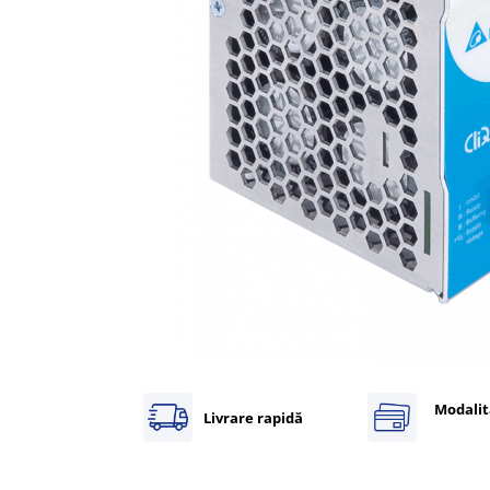
Inregistratoare
Solutii industriale Ethernet
Router si switch-uri industriale
Afisoare digitale
Actionari electrice si de miscare
Convertizoare de frecventa
Delta Electronics
Fuji Electric
Schneider Electric
Rezistente franare
Accesorii generale
Sisteme servo ( Servo-Drivere si
Servo-Motoare )
Soft Startere
Modalit
Livrare rapidă
Comunicare Si Masurare
Encodere