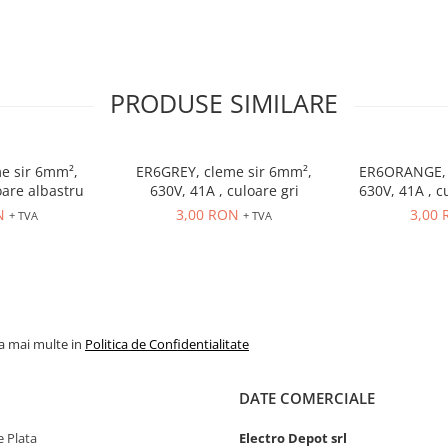
PRODUSE SIMILARE
e sir 6mm²,
ER6GREY, cleme sir 6mm²,
ER6ORANGE, 
oare albastru
630V, 41A , culoare gri
630V, 41A , c
N
3,00 RON
3,00
+ TVA
+ TVA
la mai multe in
Politica de Confidentialitate
DATE COMERCIALE
 Plata
Electro Depot srl