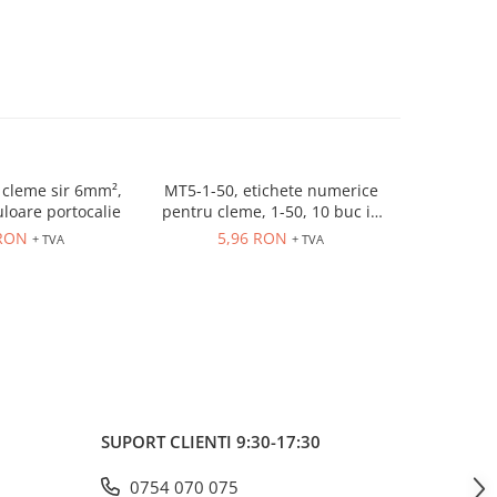
cleme sir 6mm²,
MT5-1-50, etichete numerice
ER10GREY
uloare portocalie
pentru cleme, 1-50, 10 buc in
630V, 
cutie
 RON
5,96 RON
3,
+ TVA
+ TVA
SUPORT CLIENTI
9:30-17:30
0754 070 075