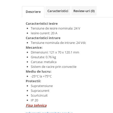
Power meter
Regulatoare de temperatura si
Caracteristici
Review-uri
(0)
Descriere
proces
Seria DTK
Caracteristici iesire
Seria DT3
Tensiune de iesire nominala: 24 V
Iesire curent: 20 A
Accesorii
Caracteristici intrare
Controler PID avansat - Blue Line
Tensiune nominala de intrare: 24 Vdc
Mecanice:
Counter Timer Tahometru
Dimensiuni: 121 x 70 x 120.1 mm
Dispozitive comunicatie
Greutate: 0.76 kg
Carcasa: metalica
Senzori industriali
Sistem de racire prin convectie
Mediu de lucru:
Senzori capacitivi
-25°C la +75°C
Senzori de presiune
Protectii:
Senzori distanta
Supratensiune
Supracurent
Senzori fotoelectrici
Scurtcircuit
Senzori inductivi
IP 20
Senzori magnetici-rezistivi
Fisa tehnica
Senzori ultrasonici