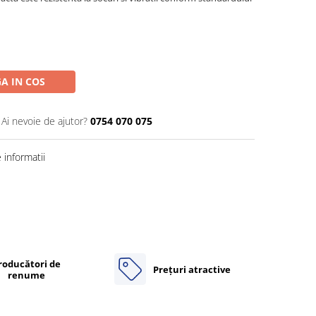
A IN COS
Ai nevoie de ajutor?
0754 070 075
informatii
roducători de
Prețuri atractive
renume