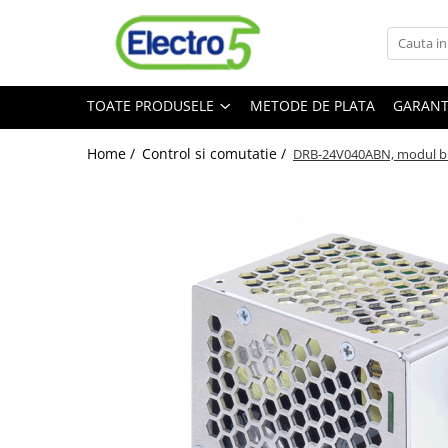
Toate Produsele
TOATE PRODUSELE
METODE DE PLATA
GARANT
Sisteme de automatizare si control
Automate programabile
Home /
Control si comutatie /
DRB-24V040ABN, modul buf
Seria DVP-Slim PLC-CPU
Seria DVP Motion-CPU
Seria compacta AS
Simatic S7
Mini-automat programabil (Relee
inteligente)
Seria iSMART IMO
Seria EASY EATON
Terminale programabile ( HMI-uri )
Text Panel
Touch Panel / HMI