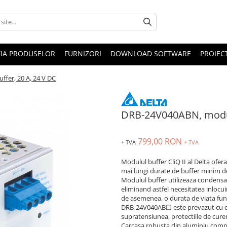
IA PRODUSELOR
FURNIZORI
DOWNLOAD SOFTWARE
PROIEC
fer, 20 A, 24 V DC
DRB-24V040ABN, modul 
799,00 RON
+ TVA
+ TVA
Modulul buffer CliQ II al Delta ofer
mai lungi durate de buffer minim de 
Modulul buffer utilizeaza condensato
eliminand astfel necesitatea inlocuir
de asemenea, o durata de viata fun
DRB-24V040AB☐ este prevazut cu car
supratensiunea, protectiile de curent
Carcasa robusta din aluminiu compac