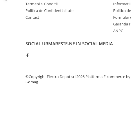
Seria Lyte
Termeni si Conditii
Informatii
Seria PMT&PMC
Politica de Confidentialitate
Politica d
Seria Sync
Contact
Formular 
STEP-PS
Garantia 
ANPC
TRIO-PS
TRIO-UPS
SOCIAL
URMARESTE-NE IN SOCIAL MEDIA
UNO-PS
Contactoare
Butoane si accesorii
Lampa multi LED
©Copyright Electro Depot srl 2026
Platforma E-commerce by
Intrerupatoare de protectie
Gomag
pentru motor
Direct-On-Line Starters
Relee termice
Cam Switches
Cleme sir