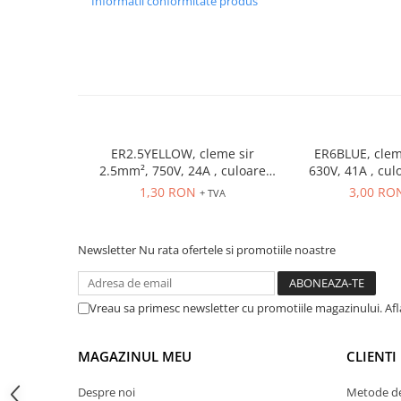
Informatii conformitate produs
ATEX
Butoane Ex
Lampi EXIT Ex
Bariere optice de protectie
Control si comutatie
Surse de alimentare
ER2.5YELLOW, cleme sir
ER6BLUE, clem
2.5mm², 750V, 24A , culoare
630V, 41A , cul
MINI-PS
galbena
1,30 RON
3,00 RO
+ TVA
Modul Buffer
Module DC-UPC
Module redundanta
Newsletter
Nu rata ofertele si promotiile noastre
QUINT-PS
Seria Chrome
Vreau sa primesc newsletter cu promotiile magazinului. Af
Seria CliQ II
Seria Dimensions
MAGAZINUL MEU
CLIENTI
Seria DRA
Seria Force-GT
Despre noi
Metode de