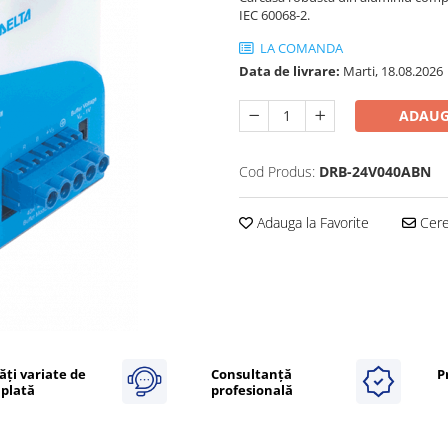
IEC 60068-2.
LA COMANDA
Data de livrare:
Marti, 18.08.2026
ADAUG
Cod Produs:
DRB-24V040ABN
Adauga la Favorite
Cere 
ăți variate de
Consultanță
P
plată
profesională