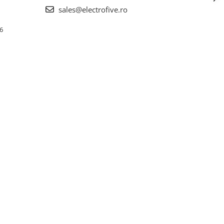
sales@electrofive.ro
 6