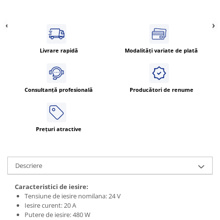
Livrare rapidă
Modalități variate de plată
Consultanță profesională
Producători de renume
Prețuri atractive
Descriere
Caracteristici de iesire:
Tensiune de iesire nomilana: 24 V
Iesire curent: 20 A
Putere de iesire: 480 W