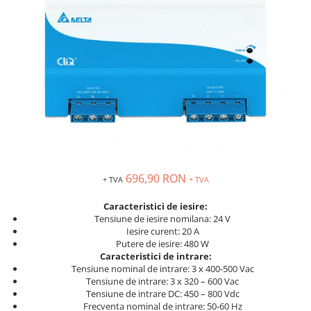
Solutii industriale Ethernet
Senzori distanta
STEP-PS
Router si switch-uri industriale
Senzori fotoelectrici
TRIO-PS
Afisoare digitale
Senzori inductivi
TRIO-UPS
Senzori magnetici-rezistivi
UNO-PS
Senzori ultrasonici
Contactoare
Butoane si accesorii
Lampa multi LED
Intrerupatoare de protectie
pentru motor
696,90 RON
+ TVA
+ TVA
Direct-On-Line Starters
Relee termice
Caracteristici de iesire:
Tensiune de iesire nomilana: 24 V
Cam Switches
Iesire curent: 20 A
Putere de iesire: 480 W
Cleme sir
Caracteristici de intrare:
Accesorii cleme
Tensiune nominal de intrare: 3 x 400-500 Vac
Tensiune de intrare: 3 x 320 – 600 Vac
Cleme 10mm
Tensiune de intrare DC: 450 – 800 Vdc
Cleme 2.5mm
Frecventa nominal de intrare: 50-60 Hz