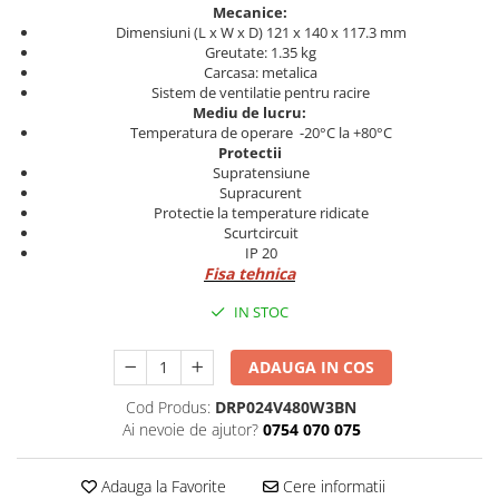
Mecanice:
Cleme 4mm
Dimensiuni (L x W x D) 121 x 140 x 117.3 mm
Cleme 6mm
Greutate: 1.35 kg
Carcasa: metalica
Intrerupator general
Sistem de ventilatie pentru racire
Mediu de lucru:
Temperatura de operare -20°C la +80°C
Protectii
Supratensiune
Supracurent
Protectie la temperature ridicate
Scurtcircuit
IP 20
Fisa tehnica
IN STOC
ADAUGA IN COS
Cod Produs:
DRP024V480W3BN
Ai nevoie de ajutor?
0754 070 075
Adauga la Favorite
Cere informatii