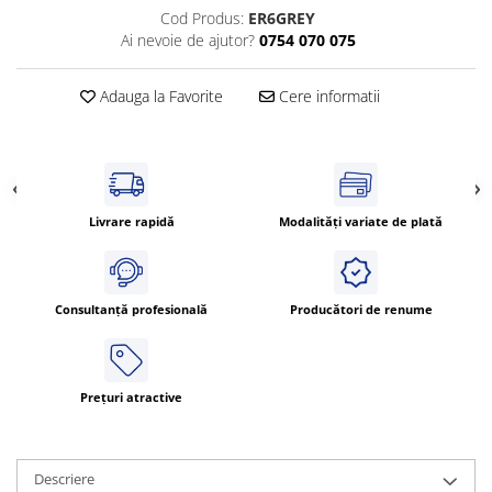
Power meter
Cod Produs:
ER6GREY
Regulatoare de temperatura si
Ai nevoie de ajutor?
0754 070 075
proces
Seria DTK
Adauga la Favorite
Cere informatii
Seria DT3
Accesorii
Controler PID avansat - Blue Line
Counter Timer Tahometru
Livrare rapidă
Modalități variate de plată
Dispozitive comunicatie
Senzori industriali
Consultanță profesională
Producători de renume
Senzori capacitivi
Senzori de presiune
Senzori distanta
Prețuri atractive
Senzori fotoelectrici
Senzori inductivi
Senzori magnetici-rezistivi
Descriere
Senzori ultrasonici