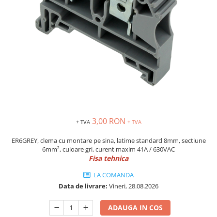
Inregistratoare
Solutii industriale Ethernet
Router si switch-uri industriale
Afisoare digitale
Actionari electrice si de miscare
Convertizoare de frecventa
Delta Electronics
Fuji Electric
Schneider Electric
3,00 RON
+ TVA
+ TVA
Rezistente franare
Accesorii generale
ER6GREY, clema cu montare pe sina, latime standard 8mm, sectiune
6mm², culoare gri, curent maxim 41A / 630VAC
Sisteme servo ( Servo-Drivere si
Fisa tehnica
Servo-Motoare )
LA COMANDA
Soft Startere
Data de livrare:
Vineri, 28.08.2026
Comunicare Si Masurare
Encodere
ADAUGA IN COS