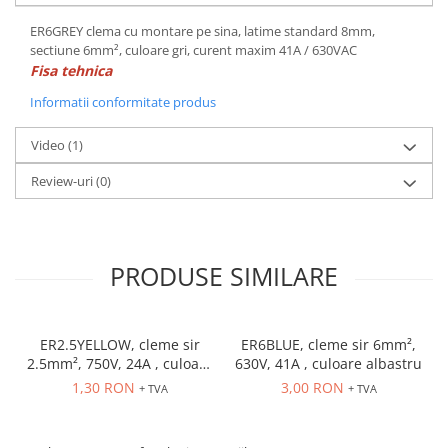
ATEX
ER6GREY clema cu montare pe sina, latime standard 8mm,
Butoane Ex
sectiune 6mm², culoare gri, curent maxim 41A / 630VAC
Fisa tehnica
Lampi EXIT Ex
Informatii conformitate produs
Bariere optice de protectie
Control si comutatie
Video
(1)
Surse de alimentare
Review-uri
(0)
MINI-PS
Modul Buffer
Module DC-UPC
PRODUSE SIMILARE
Module redundanta
QUINT-PS
Seria Chrome
ER2.5YELLOW, cleme sir
ER6BLUE, cleme sir 6mm²,
Seria CliQ II
2.5mm², 750V, 24A , culoare
630V, 41A , culoare albastru
Seria Dimensions
galbena
1,30 RON
3,00 RON
+ TVA
+ TVA
Seria DRA
Seria Force-GT