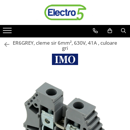
Toate Produsele
Sisteme de automatizare si control
Automate programabile
ER6GREY, cleme sir 6mm², 630V, 41A , culoare
gri
Seria DVP-Slim PLC-CPU
Seria DVP Motion-CPU
Seria compacta AS
Simatic S7
Mini-automat programabil (Relee
inteligente)
Seria iSMART IMO
Seria EASY EATON
Terminale programabile ( HMI-uri )
Text Panel
Touch Panel / HMI