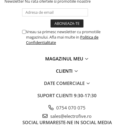
Seria Lyte
Newsletter
Nu rata ofertele si promotiile noastre
Seria PMT&PMC
Seria Sync
STEP-PS
Vreau sa primesc newsletter cu promotiile
TRIO-PS
magazinului. Afla mai multe in
Politica de
TRIO-UPS
Confidentialitate
UNO-PS
Contactoare
MAGAZINUL MEU
Butoane si accesorii
CLIENTI
Lampa multi LED
DATE COMERCIALE
Intrerupatoare de protectie
pentru motor
SUPORT CLIENTI
9:30-17:30
Direct-On-Line Starters
0754 070 075
Relee termice
Cam Switches
sales@electrofive.ro
SOCIAL
URMARESTE-NE IN SOCIAL MEDIA
Cleme sir