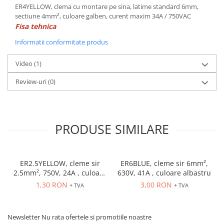
ER4YELLOW, clema cu montare pe sina, latime standard 6mm,
sectiune 4mm², culoare galben, curent maxim 34A / 750VAC
Fisa tehnica
Informatii conformitate produs
Video
(1)
Review-uri
(0)
PRODUSE SIMILARE
ER2.5YELLOW, cleme sir
ER6BLUE, cleme sir 6mm²,
2.5mm², 750V, 24A , culoare
630V, 41A , culoare albastru
galbena
1,30 RON
3,00 RON
+ TVA
+ TVA
Newsletter
Nu rata ofertele si promotiile noastre