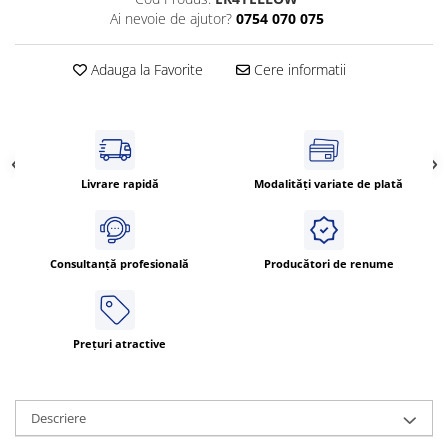
Cleme 4mm
Ai nevoie de ajutor?
0754 070 075
Cleme 6mm
Intrerupator general
Adauga la Favorite
Cere informatii
Livrare rapidă
Modalități variate de plată
Consultanță profesională
Producători de renume
Prețuri atractive
Descriere