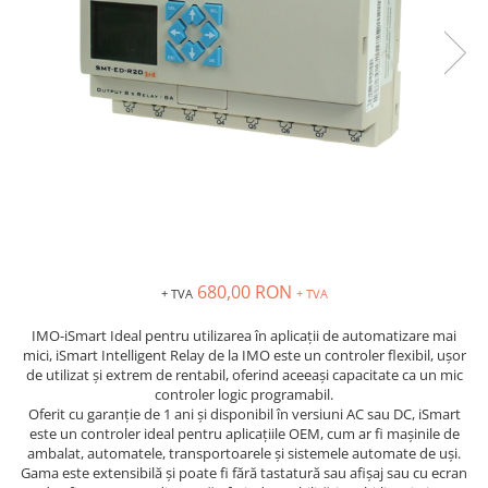
Solutii industriale Ethernet
Senzori distanta
STEP-PS
Router si switch-uri industriale
Senzori fotoelectrici
TRIO-PS
Afisoare digitale
Senzori inductivi
TRIO-UPS
Senzori magnetici-rezistivi
UNO-PS
Senzori ultrasonici
Contactoare
Butoane si accesorii
Lampa multi LED
Intrerupatoare de protectie
pentru motor
Direct-On-Line Starters
680,00 RON
+ TVA
+ TVA
Relee termice
IMO-iSmart Ideal pentru utilizarea în aplicații de automatizare mai
Cam Switches
mici, iSmart Intelligent Relay de la IMO este un controler flexibil, ușor
de utilizat și extrem de rentabil, oferind aceeași capacitate ca un mic
Cleme sir
controler logic programabil.
Oferit cu garanție de 1 ani și disponibil în versiuni AC sau DC, iSmart
Accesorii cleme
este un controler ideal pentru aplicațiile OEM, cum ar fi mașinile de
Cleme 10mm
ambalat, automatele, transportoarele și sistemele automate de uși.
Gama este extensibilă și poate fi fără tastatură sau afișaj sau cu ecran
Cleme 2.5mm