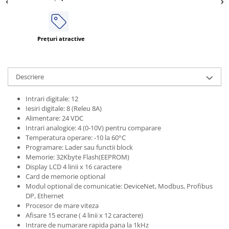
Prețuri atractive
Descriere
Intrari digitale: 12
Iesiri digitale: 8 (Releu 8A)
Alimentare: 24 VDC
Intrari analogice: 4 (0-10V) pentru comparare
Temperatura operare: -10 la 60°C
Programare: Lader sau functii block
Memorie: 32Kbyte Flash(EEPROM)
Display LCD 4 linii x 16 caractere
Card de memorie optional
Modul optional de comunicatie: DeviceNet, Modbus, Profibus
DP, Ethernet
Procesor de mare viteza
Afisare 15 ecrane ( 4 linii x 12 caractere)
Intrare de numarare rapida pana la 1kHz