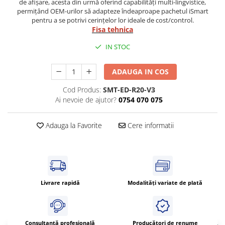
de afișare, acesta din urmă oferind capabilități multi-lingvistice,
Cleme 4mm
permițând OEM-urilor să adapteze îndeaproape pachetul iSmart
pentru a se potrivi cerințelor lor ideale de cost/control.
Cleme 6mm
Fisa tehnica
Intrerupator general
IN STOC
ADAUGA IN COS
Cod Produs:
SMT-ED-R20-V3
Ai nevoie de ajutor?
0754 070 075
Adauga la Favorite
Cere informatii
Livrare rapidă
Modalități variate de plată
Consultanță profesională
Producători de renume