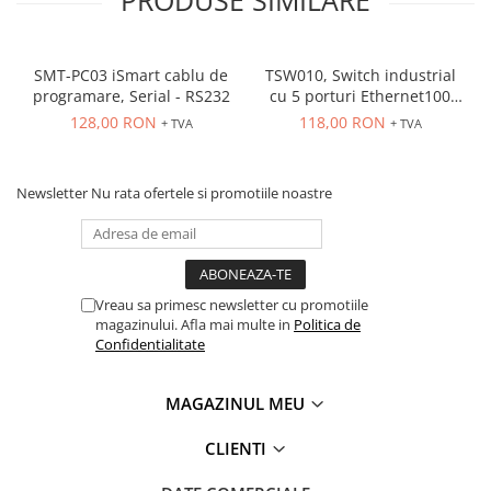
PRODUSE SIMILARE
SMT-PC03 iSmart cablu de
TSW010, Switch industrial
programare, Serial - RS232
cu 5 porturi Ethernet100
Mbps, montaj pe sina
128,00 RON
118,00 RON
+ TVA
+ TVA
Newsletter
Nu rata ofertele si promotiile noastre
Vreau sa primesc newsletter cu promotiile
magazinului. Afla mai multe in
Politica de
Confidentialitate
MAGAZINUL MEU
CLIENTI