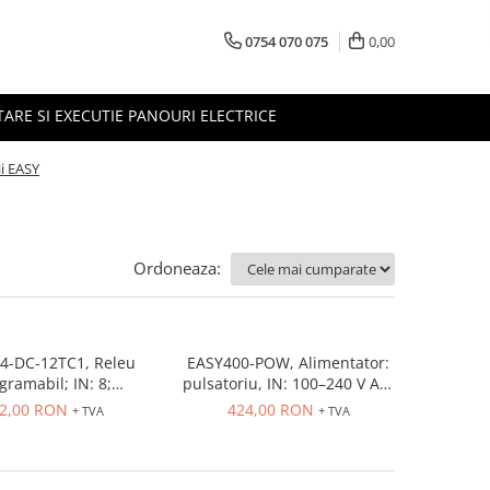
0754 070 075
0,00
TARE SI EXECUTIE PANOURI ELECTRICE
i EASY
Ordoneaza:
4-DC-12TC1, Releu
EASY400-POW, Alimentator:
gramabil; IN: 8;
pulsatoriu, IN: 100–240 V AC,
nt.analogica: 4
Out: 24 V DC
2,00 RON
424,00 RON
+ TVA
+ TVA