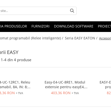
IA PRODUSELOR
FURNIZORI
DOWNLOAD SOFTWARE
PROIEC
omat programabil (Relee inteligente) /
Seria EASY EATON /
Accesori
rii EASY
1-
4
din
4
produse
4-UC-12RC1, Releu
Easy-E4-UC-8RE1, Modul
EASY-E
amabil, 8A, IN: 8;
extensie pentru easyE4,
pro
t.analogica: 4
12/24V DC, 24V AC, 4 intrari, 4
I
3,36 RON
403,36 RON
82
+ TVA
+ TVA
iesiri releu