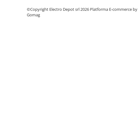
Power meter
©Copyright Electro Depot srl 2026
Platforma E-commerce by
Regulatoare de temperatura si
Gomag
proces
Seria DTK
Seria DT3
Accesorii
Controler PID avansat - Blue Line
Counter Timer Tahometru
Dispozitive comunicatie
Senzori industriali
Senzori capacitivi
Senzori de presiune
Senzori distanta
Senzori fotoelectrici
Senzori inductivi
Senzori magnetici-rezistivi
Senzori ultrasonici