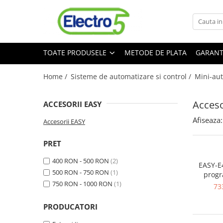
Toate Produsele
TOATE PRODUSELE
METODE DE PLATA
GARANT
Sisteme de automatizare si control
Automate programabile
Home /
Sisteme de automatizare si control /
Mini-aut
Seria DVP-Slim PLC-CPU
Seria DVP Motion-CPU
Acceso
ACCESORII EASY
Seria compacta AS
Afiseaza:
Simatic S7
Accesorii EASY
Mini-automat programabil (Relee
PRET
inteligente)
Seria iSMART IMO
400 RON - 500 RON
(2)
EASY-E
Seria EASY EATON
500 RON - 750 RON
(1)
progr
750 RON - 1000 RON
(1)
In
Terminale programabile ( HMI-uri )
73
Text Panel
PRODUCATORI
Touch Panel / HMI