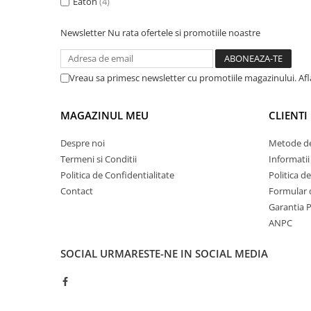
Eaton
(4)
Inregistratoare
Solutii industriale Ethernet
Newsletter
Nu rata ofertele si promotiile noastre
Router si switch-uri industriale
Afisoare digitale
Vreau sa primesc newsletter cu promotiile magazinului. Af
Actionari electrice si de miscare
Convertizoare de frecventa
MAGAZINUL MEU
CLIENTI
Delta Electronics
Despre noi
Metode de
Fuji Electric
Termeni si Conditii
Informatii
Schneider Electric
Politica de Confidentialitate
Politica d
Rezistente franare
Contact
Formular 
Accesorii generale
Garantia 
Sisteme servo ( Servo-Drivere si
ANPC
Servo-Motoare )
Soft Startere
SOCIAL
URMARESTE-NE IN SOCIAL MEDIA
Comunicare Si Masurare
Encodere