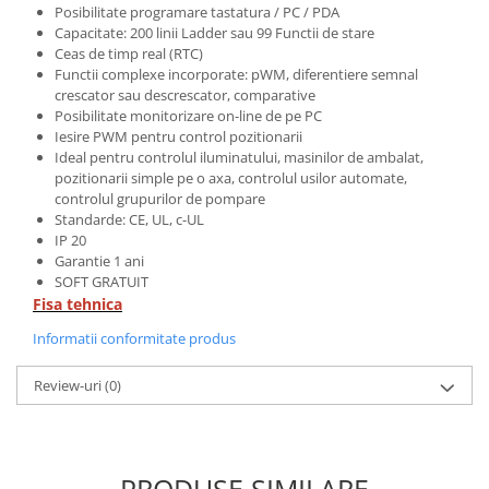
Seria Lyte
Posibilitate programare tastatura / PC / PDA
Seria PMT&PMC
Capacitate: 200 linii Ladder sau 99 Functii de stare
Ceas de timp real (RTC)
Seria Sync
Functii complexe incorporate: pWM, diferentiere semnal
STEP-PS
crescator sau descrescator, comparative
Posibilitate monitorizare on-line de pe PC
TRIO-PS
Iesire PWM pentru control pozitionarii
TRIO-UPS
Ideal pentru controlul iluminatului, masinilor de ambalat,
UNO-PS
pozitionarii simple pe o axa, controlul usilor automate,
controlul grupurilor de pompare
Contactoare
Standarde: CE, UL, c-UL
Butoane si accesorii
IP 20
Garantie 1 ani
Lampa multi LED
SOFT GRATUIT
Fisa tehnica
Intrerupatoare de protectie
pentru motor
Informatii conformitate produs
Direct-On-Line Starters
Review-uri
(0)
Relee termice
Cam Switches
Cleme sir