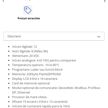
ATEX
Butoane Ex
Prețuri atractive
Lampi EXIT Ex
Bariere optice de protectie
Control si comutatie
Descriere
Surse de alimentare
MINI-PS
Intrari digitale: 12
Iesiri digitale: 8 (Releu 8A)
Modul Buffer
Alimentare: 24 VDC
Module DC-UPC
Intrari analogice: 4 (0-10V) pentru comparare
Temperatura operare: -10 la 60°C
Module redundanta
Programare: Lader sau functii block
QUINT-PS
Memorie: 32Kbyte Flash(EEPROM)
Seria Chrome
Display LCD 4 linii x 16 caractere
Card de memorie optional
Seria CliQ II
Modul optional de comunicatie: DeviceNet, Modbus, Profibus
Seria Dimensions
DP, Ethernet
Seria DRA
Procesor de mare viteza
Afisare 15 ecrane ( 4 linii x 12 caractere)
Seria Force-GT
Intrare de numarare rapida pana la 1kHz