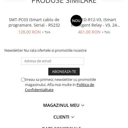
PRODUSE SIMILARE
Accesorii cleme
Cleme 10mm
Cleme 2.5mm
SMT-PC03 iSmart cablu de
SMT-ED-R12-V3, iSmart
NOU
Cleme 4mm
programare, Serial - RS232
Intelligent Relay - V3, 24
Cleme 6mm
VDC, HMI, 8 DC in, 2A/D in 4
128,00 RON
461,00 RON
+ TVA
+ TVA
Rly out (8A, 2A) Ladder, FBD,
Intrerupator general
15 Tmr, 15 Cntr
Convertor semnal si adaptor
Newsletter
Nu rata ofertele si promotiile noastre
Cutie distributie
Lichidare stoc
Limitatoare
Limitatoare de siguranta
Vreau sa primesc newsletter cu promotiile
magazinului. Afla mai multe in
Politica de
Limitatori tip pedala
Confidentialitate
Standard Heavy Duty
Protectia circuitului
MAGAZINUL MEU
Dispozitiv de detectare a
defectelor de arc electric AFDD+
CLIENTI
Limitator de supratensiuni