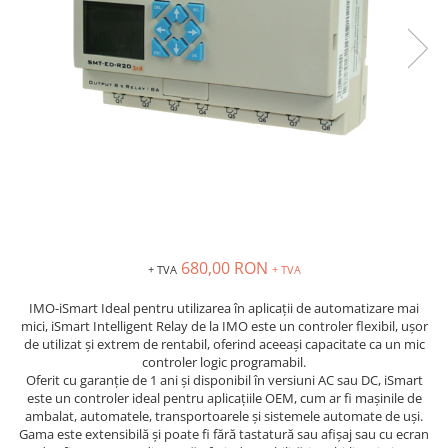
Inregistratoare
Solutii industriale Ethernet
Router si switch-uri industriale
Afisoare digitale
Actionari electrice si de miscare
Convertizoare de frecventa
Delta Electronics
Fuji Electric
Schneider Electric
Rezistente franare
680,00 RON
+ TVA
+ TVA
Accesorii generale
IMO-iSmart Ideal pentru utilizarea în aplicații de automatizare mai
Sisteme servo ( Servo-Drivere si
mici, iSmart Intelligent Relay de la IMO este un controler flexibil, ușor
Servo-Motoare )
de utilizat și extrem de rentabil, oferind aceeași capacitate ca un mic
controler logic programabil.
Soft Startere
Oferit cu garanție de 1 ani și disponibil în versiuni AC sau DC, iSmart
Comunicare Si Masurare
este un controler ideal pentru aplicațiile OEM, cum ar fi mașinile de
ambalat, automatele, transportoarele și sistemele automate de uși.
Encodere
Gama este extensibilă și poate fi fără tastatură sau afișaj sau cu ecran