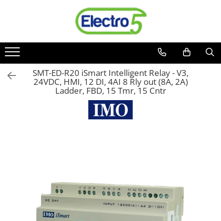
Toate Produsele
Sisteme de automatizare si control
Automate programabile
SMT-ED-R20 iSmart Intelligent Relay - V3,
24VDC, HMI, 12 DI, 4AI 8 Rly out (8A, 2A)
Seria DVP-Slim PLC-CPU
Ladder, FBD, 15 Tmr, 15 Cntr
Seria DVP Motion-CPU
Seria compacta AS
Simatic S7
Mini-automat programabil (Relee
inteligente)
Seria iSMART IMO
Seria EASY EATON
Terminale programabile ( HMI-uri )
Text Panel
Touch Panel / HMI