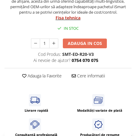
Power meter
de afișare, acesta din urmă oferind capabilități multi-lingvistice,
permițând OEM-urilor să adapteze îndeaproape pachetul iSmart
Regulatoare de temperatura si
pentru a se potrivi cerințelor lor ideale de cost/control.
proces
Fisa tehnica
Seria DTK
IN STOC
Seria DT3
Accesorii
ADAUGA IN COS
Controler PID avansat - Blue Line
Cod Produs:
SMT-ED-R20-V3
Counter Timer Tahometru
Ai nevoie de ajutor?
0754 070 075
Dispozitive comunicatie
Adauga la Favorite
Cere informatii
Senzori industriali
Senzori capacitivi
Senzori de presiune
Senzori distanta
Senzori fotoelectrici
Livrare rapidă
Modalități variate de plată
Senzori inductivi
Senzori magnetici-rezistivi
Senzori ultrasonici
Consultanță profesională
Producători de renume