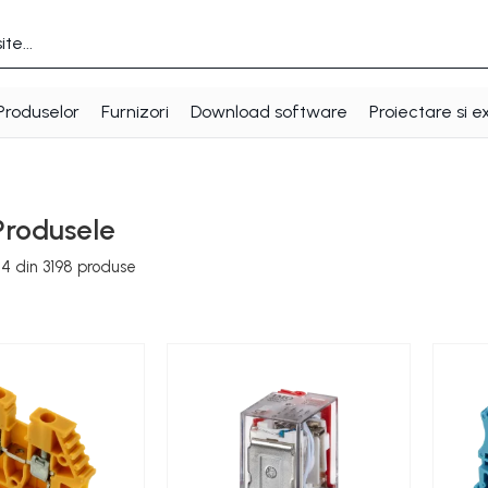
Produselor
Furnizori
Download software
Proiectare si e
Produsele
24
din
3198
produse