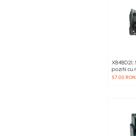
Seria Dimensions
Seria DRA
Seria Force-GT
Seria Lyte
Seria PMT&PMC
Seria Sync
STEP-PS
TRIO-PS
XB4BD21, 
TRIO-UPS
pozitii cu 
UNO-PS
57,00 RON
Contactoare
Butoane si accesorii
Lampa multi LED
Intrerupatoare de protectie
pentru motor
Direct-On-Line Starters