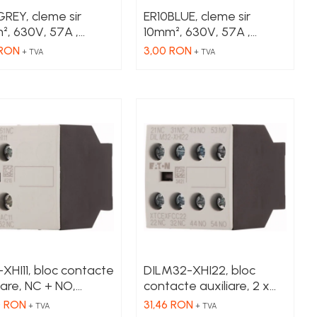
GREY, cleme sir
ER10BLUE, cleme sir
², 630V, 57A ,
10mm², 630V, 57A ,
re gri
culoare albastru
 RON
3,00 RON
+ TVA
+ TVA
XHI11, bloc contacte
DILM32-XHI22, bloc
iare, NC + NO,
contacte auxiliare, 2 x
aj frontal
NC + 2 x NO, 16 A, montaj
0 RON
31,46 RON
+ TVA
+ TVA