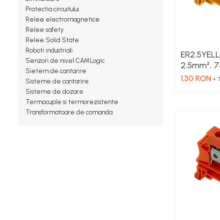
Touch Panel / HMI
Protectia circuitului
Inregistratoare
Relee electromagnetice
Relee safety
Solutii industriale Ethernet
Relee Solid State
Router si switch-uri industriale
Roboti industriali
ER2.5YELL
Senzori de nivel CAMLogic
Afisoare digitale
2.5mm², 7
Sietem de cantarire
culoare g
1,30 RON
Actionari electrice si de miscare
+ 
Sisteme de cantarire
Convertizoare de frecventa
Sisteme de dozare
Termocuple si termorezistente
Delta Electronics
Transformatoare de comanda
Fuji Electric
Schneider Electric
Rezistente franare
Accesorii generale
Sisteme servo ( Servo-Drivere si
Servo-Motoare )
Soft Startere
Comunicare Si Masurare