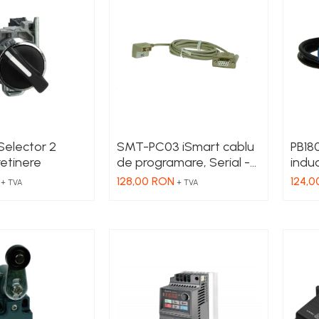
EMI i
Selector 2
SMT-PC03 iSmart cablu
PB18
retinere
de programare, Serial -
induc
RS232
36 V
128,00 RON
124,0
+ TVA
+ TVA
PNP, 