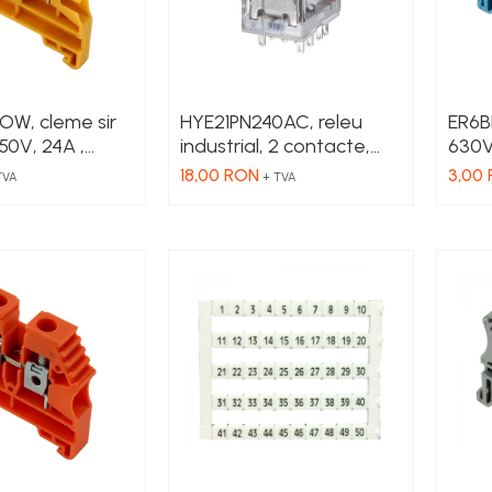
OW, cleme sir
HYE21PN240AC, releu
ER6B
50V, 24A ,
industrial, 2 contacte,
630V,
albena
10A, 240 VAC
alba
18,00 RON
3,00
TVA
+ TVA