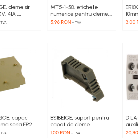
, cleme sir
MT5-1-50, etichete
ER10
V, 41A ,
numerice pentru cleme,
10mm
ortocalie
1-50, 10 buc in cutie
culoa
5,96 RON
3,00
 TVA
+ TVA
EIGE, capac
ES1BEIGE, suport pentru
DILA-
ema seria ER2.5,
capat de cleme
auxil
ER10 Beige
mont
1,00 RON
20,8
 TVA
+ TVA