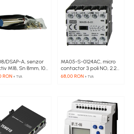
nclus
08/DSAP-A, senzor
MA05-S-0124AC, micro
tiv M18, Sn 8mm, 10-
contactor 3 poli NO, 2.2
DC, ecranat NO,
kW, 5 A, Aux Cont 1NC ,
0 RON
68,00 RON
+ TVA
+ TVA
precablat 2m, 3 fire
bobina 24 V AC