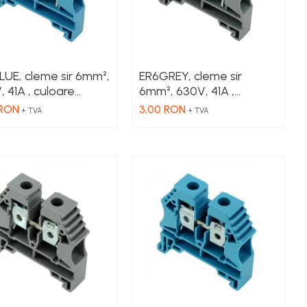
LUE, cleme sir 6mm²,
ER6GREY, cleme sir
 41A , culoare
6mm², 630V, 41A ,
stru
culoare gri
 RON
3,00 RON
+ TVA
+ TVA