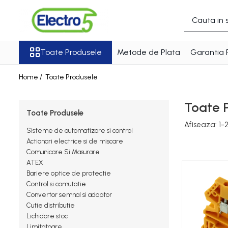
Toate Produsele
Toate Produsele
Metode de Plata
Garantia 
Sisteme de automatizare si control
Automate programabile
Home /
Toate Produsele
Seria DVP-Slim PLC-CPU
Seria DVP Motion-CPU
Toate 
Seria compacta AS
Toate Produsele
Simatic S7
Afiseaza:
1-
Sisteme de automatizare si control
Mini-automat programabil
Actionari electrice si de miscare
(Relee inteligente)
Comunicare Si Masurare
ATEX
Seria iSMART IMO
Bariere optice de protectie
Seria EASY EATON
Control si comutatie
Terminale programabile ( HMI-
Convertor semnal si adaptor
uri )
Cutie distributie
Lichidare stoc
Text Panel
Limitatoare