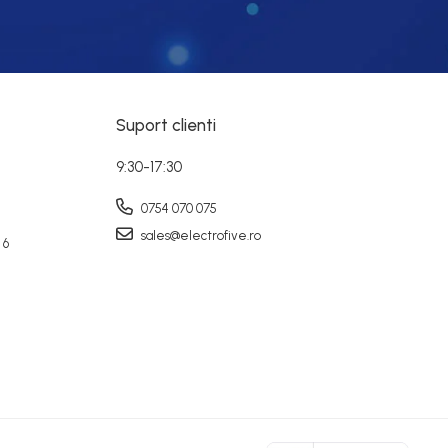
Suport clienti
9:30-17:30
0754 070 075
sales@electrofive.ro
 6