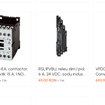
-EA, contactor,
RSL1PVBU, releu slim,1 pol,
VFD0
 kW, 15 A, 1 NO,
6 A, 24 VDC, soclu inclus
Conv
1x23
49,00 RON
690,
+ TVA
+ TVA
VAC, 
contr
tens
Funct