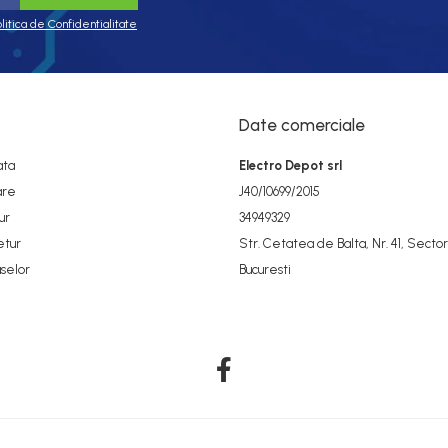
olitica de Confidentialitate
Date comerciale
ata
Electro Depot srl
are
J40/10699/2015
ur
34949329
etur
Str. Cetatea de Balta, Nr. 41, Sector
selor
Bucuresti