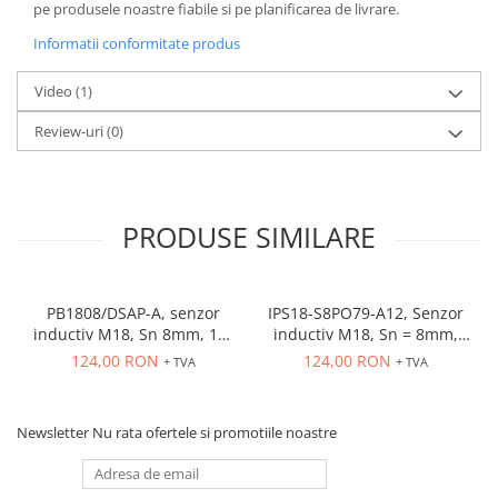
pe produsele noastre fiabile si pe planificarea de livrare.
Informatii conformitate produs
Video
(1)
Review-uri
(0)
PRODUSE SIMILARE
PB1808/DSAP-A, senzor
IPS18-S8PO79-A12, Senzor
inductiv M18, Sn 8mm, 10-
inductiv M18, Sn = 8mm,
36 VDC, ecranat NO, PNP,
ecranat, PNP NO, 10-30
124,00 RON
124,00 RON
+ TVA
+ TVA
precablat 2m, 3 fire
VDC, conector M12
Newsletter
Nu rata ofertele si promotiile noastre