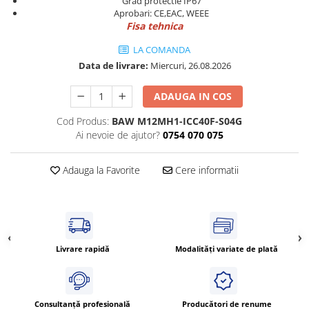
Grad protectie IP67
Cleme 4mm
Aprobari: CE,EAC, WEEE
Fisa tehnica
Cleme 6mm
Intrerupator general
LA COMANDA
Data de livrare:
Miercuri, 26.08.2026
ADAUGA IN COS
Cod Produs:
BAW M12MH1-ICC40F-S04G
Ai nevoie de ajutor?
0754 070 075
Adauga la Favorite
Cere informatii
Livrare rapidă
Modalități variate de plată
Consultanță profesională
Producători de renume