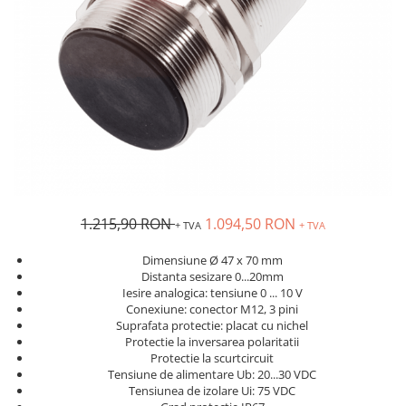
Solutii industriale Ethernet
Senzori distanta
STEP-PS
Router si switch-uri industriale
Senzori fotoelectrici
TRIO-PS
Afisoare digitale
Senzori inductivi
TRIO-UPS
Senzori magnetici-rezistivi
UNO-PS
Senzori ultrasonici
Contactoare
Butoane si accesorii
Lampa multi LED
Intrerupatoare de protectie
pentru motor
1.215,90 RON
1.094,50 RON
+ TVA
+ TVA
Direct-On-Line Starters
Dimensiune Ø 47 x 70 mm
Relee termice
Distanta sesizare 0...20mm
Cam Switches
Iesire analogica: tensiune 0 ... 10 V
Conexiune: conector M12, 3 pini
Cleme sir
Suprafata protectie: placat cu nichel
Protectie la inversarea polaritatii
Accesorii cleme
Protectie la scurtcircuit
Cleme 10mm
Tensiune de alimentare Ub: 20...30 VDC
Tensiunea de izolare Ui: 75 VDC
Cleme 2.5mm