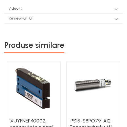
Video
(1)
Review-uri
(0)
Produse similare
XUYFNEP40002,
IPS18-S8PO79-A12,
senzor foto electric,
Senzor inductiv M18,