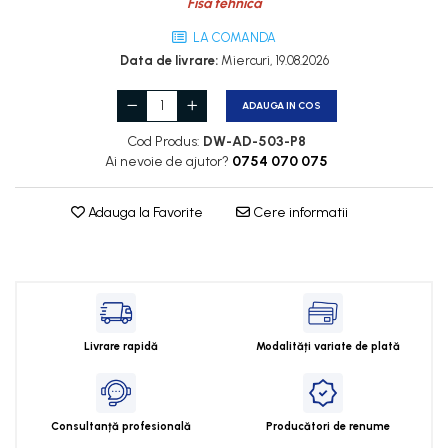
Fisa tehnica
Cleme 2.5mm
Cleme 4mm
LA COMANDA
Cleme 6mm
Data de livrare:
Miercuri, 19.08.2026
Intrerupator general
ADAUGA IN COS
Cod Produs:
DW-AD-503-P8
Ai nevoie de ajutor?
0754 070 075
Adauga la Favorite
Cere informatii
Livrare rapidă
Modalități variate de plată
Consultanță profesională
Producători de renume