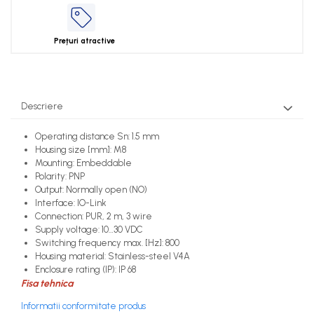
Prețuri atractive
Descriere
Operating distance Sn: 1.5 mm
Housing size [mm]: M8
Mounting: Embeddable
Polarity: PNP
Output: Normally open (NO)
Interface: IO-Link
Connection: PUR, 2 m, 3 wire
Supply voltage: 10…30 VDC
Switching frequency max. [Hz]: 800
Housing material: Stainless-steel V4A
Enclosure rating (IP): IP 68
Fisa tehnica
Informatii conformitate produs