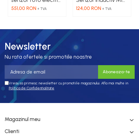
fork, pot +/-, 2X42
Sn = 8mm, ecranat,
551,00 RON
124,00 RON
+ TVA
+ TVA
mm, 12...24 VDC, M8
PNP NO, 10-30 VDC,
conector M12
Newsletter
Nu rata ofertele si promotiile noastre
Vreau sa primesc newsletter cu promotiile magazinului. Afla mai multe in
Politica de Confidentialitate
Magazinul meu
Clienti