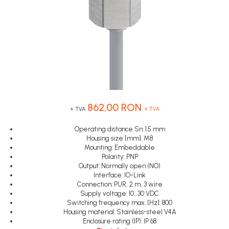
Inregistratoare
Senzori capacitivi
STEP-PS
Senzori de presiune
Solutii industriale Ethernet
TRIO-PS
Senzori distanta
Router si switch-uri industriale
TRIO-UPS
Senzori fotoelectrici
Afisoare digitale
UNO-PS
Senzori inductivi
Contactoare
Senzori magnetici-rezistivi
Butoane si accesorii
Senzori ultrasonici
Lampa multi LED
862,00 RON
+ TVA
+ TVA
Intrerupatoare de protectie
pentru motor
Operating distance Sn: 1.5 mm
Housing size [mm]: M8
Direct-On-Line Starters
Mounting: Embeddable
Polarity: PNP
Relee termice
Output: Normally open (NO)
Cam Switches
Interface: IO-Link
Connection: PUR, 2 m, 3 wire
Cleme sir
Supply voltage: 10…30 VDC
Switching frequency max. [Hz]: 800
Accesorii cleme
Housing material: Stainless-steel V4A
Cleme 10mm
Enclosure rating (IP): IP 68