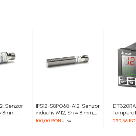
2, Senzor
IPS12-S8PO68-A12, Senzor
DT320RA,
m,
inductiv M12, Sn = 8 mm,
temperatu
 10-30
ecranat, PNP, NO, 10-30
seria, 80
100,00 RON
290,36 R
+ TVA
12
VDC, conector M12, 4 pini
universal
releu 5A,