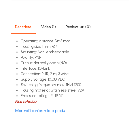
Encodere
Power meter
Regulatoare de temperatura si
Descriere
Video
(1)
Review-uri
(0)
proces
Seria DTK
Operating distance Sn: 3 mm
Housing size [mm] Ø 4
Seria DT3
Mounting: Non-embeddable
Accesorii
Polarity: PNP
Controler PID avansat - Blue
Output: Normally open (NO)
Line
Interface: IO-Link
Connection: PUR, 2 m, 3 wire
Counter Timer Tahometru
Supply voltage: 10…30 VDC
Switching frequency max. [Hz]: 1200
Dispozitive comunicatie
Housing material: Stainless-steel V2A
Enclosure rating (IP): IP 67
Senzori industriali
Fisa tehnica
Senzori capacitivi
Informatii conformitate produs
Senzori de presiune
Senzori distanta
Senzori fotoelectrici