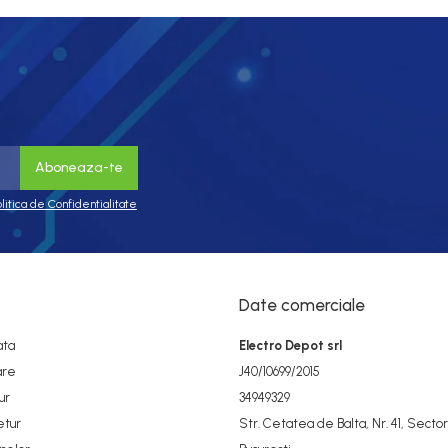
olitica de Confidentialitate
Date comerciale
ata
Electro Depot srl
are
J40/10699/2015
ur
34949329
etur
Str. Cetatea de Balta, Nr. 41, Sector