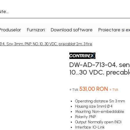
Produselor
Furnizori
Download software
Proiectare si e
Ø 4, Sn= 3mm, PNP, NO, 10…30 VDC, precablat 2m, 3 fire
DW-AD-713-04, senz
10…30 VDC, precabla
531,00 RON
+ TVA
+ TVA
Operating distance Sn: 3 mm
Housing size [mm] Ø 4
Mounting: Non-embeddable
Polarity: PNP
Output: Normally open (NO)
Interface: IO-Link