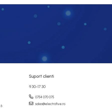
Suport clienti
9:30-17:30
0754 070 075
sales@electrofive.ro
 6