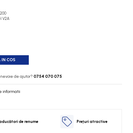
1200
el V2A
 IN COS
 nevoie de ajutor?
0754 070 075
 informatii
oducători de renume
Prețuri atractive