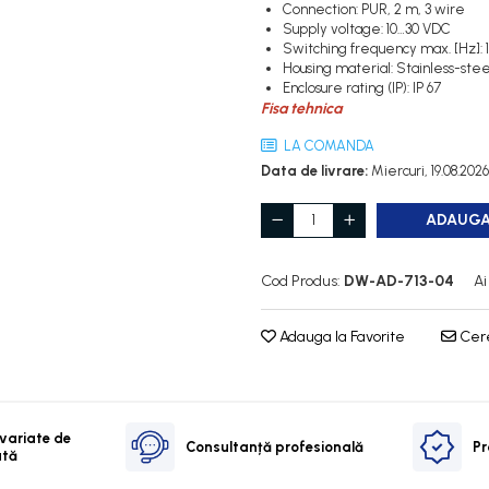
Connection: PUR, 2 m, 3 wire
Supply voltage: 10…30 VDC
Switching frequency max. [Hz]: 
Housing material: Stainless-ste
Enclosure rating (IP): IP 67
Fisa tehnica
LA COMANDA
Data de livrare:
Miercuri, 19.08.2026
ADAUGA
Cod Produs:
DW-AD-713-04
Ai
Adauga la Favorite
Cere
 variate de
Consultanță profesională
Pr
ată