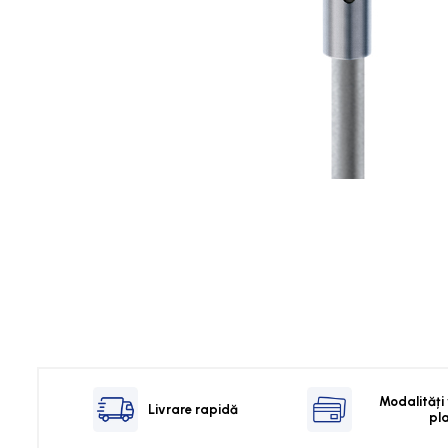
Touch Panel / HMI
Inregistratoare
Solutii industriale Ethernet
Router si switch-uri industriale
Afisoare digitale
Actionari electrice si de miscare
Convertizoare de frecventa
Delta Electronics
Fuji Electric
Schneider Electric
Rezistente franare
Accesorii generale
Sisteme servo ( Servo-Drivere si
Servo-Motoare )
Modalități
Soft Startere
Livrare rapidă
pl
Comunicare Si Masurare