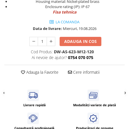
Housing material: Nickel-plated brass
Cleme 4mm
Enclosure rating (IP): IP 67
Cleme 6mm
Fisa tehnica
Intrerupator general
LA COMANDA
Data de livrare:
Miercuri, 19.08.2026
ADAUGA IN COS
Cod Produs:
DW-AS-623-M12-120
Ai nevoie de ajutor?
0754 070 075
Adauga la Favorite
Cere informatii
Livrare rapidă
Modalități variate de plată
Consultanță profesională
Producători de renume