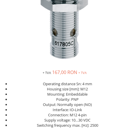
Solutii industriale Ethernet
Senzori distanta
STEP-PS
Router si switch-uri industriale
Senzori fotoelectrici
TRIO-PS
Afisoare digitale
Senzori inductivi
TRIO-UPS
Senzori magnetici-rezistivi
UNO-PS
Senzori ultrasonici
Contactoare
Butoane si accesorii
Lampa multi LED
Intrerupatoare de protectie
pentru motor
167,00 RON
+ TVA
+ TVA
Direct-On-Line Starters
Operating distance Sn: 4 mm
Relee termice
Housing size [mm]: M12
Cam Switches
Mounting: Embeddable
Polarity: PNP
Cleme sir
Output: Normally open (NO)
Interface: IO-Link
Accesorii cleme
Connection: M12 4-pin
Cleme 10mm
Supply voltage: 10…30 VDC
Switching frequency max. [Hz]: 2500
Cleme 2.5mm