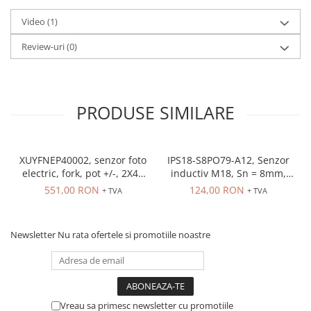
Video
(1)
Review-uri
(0)
PRODUSE SIMILARE
XUYFNEP40002, senzor foto
IPS18-S8PO79-A12, Senzor
electric, fork, pot +/-, 2X42
inductiv M18, Sn = 8mm,
mm, 12...24 VDC, M8
ecranat, PNP NO, 10-30
551,00 RON
124,00 RON
+ TVA
+ TVA
VDC, conector M12
Newsletter
Nu rata ofertele si promotiile noastre
Vreau sa primesc newsletter cu promotiile