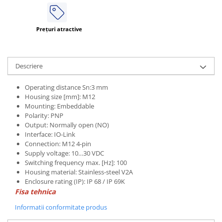
ATEX
Butoane Ex
Prețuri atractive
Lampi EXIT Ex
Bariere optice de protectie
Descriere
Control si comutatie
Surse de alimentare
Operating distance Sn:3 mm
MINI-PS
Housing size [mm]: M12
Mounting: Embeddable
Modul Buffer
Polarity: PNP
Module DC-UPC
Output: Normally open (NO)
Module redundanta
Interface: IO-Link
Connection: M12 4-pin
QUINT-PS
Supply voltage: 10…30 VDC
Seria Chrome
Switching frequency max. [Hz]: 100
Housing material: Stainless-steel V2A
Seria CliQ II
Enclosure rating (IP): IP 68 / IP 69K
Seria Dimensions
Fisa tehnica
Seria DRA
Informatii conformitate produs
Seria Force-GT