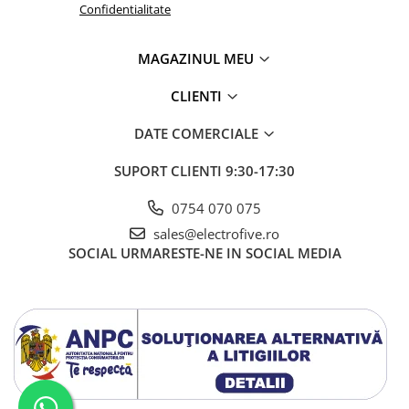
Accesorii cleme
Confidentialitate
Cleme 10mm
Cleme 2.5mm
MAGAZINUL MEU
Cleme 4mm
CLIENTI
Cleme 6mm
Intrerupator general
DATE COMERCIALE
Convertor semnal si adaptor
SUPORT CLIENTI
9:30-17:30
Cutie distributie
Lichidare stoc
0754 070 075
Limitatoare
sales@electrofive.ro
Limitatoare de siguranta
SOCIAL
URMARESTE-NE IN SOCIAL MEDIA
Limitatori tip pedala
Standard Heavy Duty
Protectia circuitului
Dispozitiv de detectare a
defectelor de arc electric AFDD+
Limitator de supratensiuni