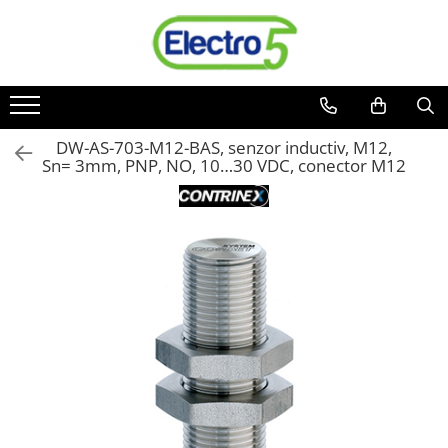
Toate Produsele
Sisteme de automatizare si control
Automate programabile
DW-AS-703-M12-BAS, senzor inductiv, M12,
Sn= 3mm, PNP, NO, 10…30 VDC, conector M12
Seria DVP-Slim PLC-CPU
Seria DVP Motion-CPU
Seria compacta AS
Simatic S7
Mini-automat programabil (Relee
inteligente)
Seria iSMART IMO
Seria EASY EATON
Terminale programabile ( HMI-uri )
Text Panel
Touch Panel / HMI