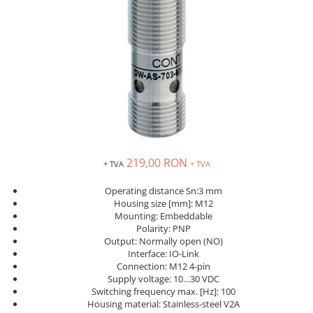
Inregistratoare
Solutii industriale Ethernet
Router si switch-uri industriale
Afisoare digitale
Actionari electrice si de miscare
Convertizoare de frecventa
Delta Electronics
Fuji Electric
219,00 RON
Schneider Electric
+ TVA
+ TVA
Rezistente franare
Operating distance Sn:3 mm
Accesorii generale
Housing size [mm]: M12
Mounting: Embeddable
Sisteme servo ( Servo-Drivere si
Polarity: PNP
Servo-Motoare )
Output: Normally open (NO)
Soft Startere
Interface: IO-Link
Connection: M12 4-pin
Comunicare Si Masurare
Supply voltage: 10…30 VDC
Switching frequency max. [Hz]: 100
Encodere
Housing material: Stainless-steel V2A