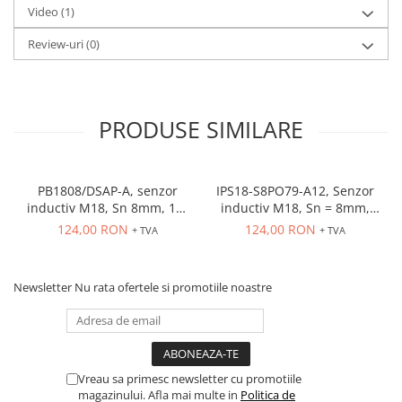
Seria Lyte
Video
(1)
Seria PMT&PMC
Review-uri
(0)
Seria Sync
STEP-PS
TRIO-PS
TRIO-UPS
PRODUSE SIMILARE
UNO-PS
Contactoare
PB1808/DSAP-A, senzor
IPS18-S8PO79-A12, Senzor
Butoane si accesorii
inductiv M18, Sn 8mm, 10-
inductiv M18, Sn = 8mm,
Lampa multi LED
36 VDC, ecranat NO, PNP,
ecranat, PNP NO, 10-30
124,00 RON
124,00 RON
+ TVA
+ TVA
precablat 2m, 3 fire
VDC, conector M12
Intrerupatoare de protectie
pentru motor
Newsletter
Nu rata ofertele si promotiile noastre
Direct-On-Line Starters
Relee termice
Cam Switches
Cleme sir
Vreau sa primesc newsletter cu promotiile
magazinului. Afla mai multe in
Politica de