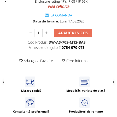
Power meter
Enclosure rating (IP): IP 68 / IP 69K
Fisa tehnica
Regulatoare de temperatura si
proces
LA COMANDA
Data de livrare:
Luni, 17.08.2026
Seria DTK
Seria DT3
ADAUGA IN COS
Accesorii
Cod Produs:
DW-AS-703-M12-BAS
Controler PID avansat - Blue Line
Ai nevoie de ajutor?
0754 070 075
Counter Timer Tahometru
Dispozitive comunicatie
Adauga la Favorite
Cere informatii
Senzori industriali
Senzori capacitivi
Senzori de presiune
Senzori distanta
Livrare rapidă
Modalități variate de plată
Senzori fotoelectrici
Senzori inductivi
Senzori magnetici-rezistivi
Consultanță profesională
Producători de renume
Senzori ultrasonici