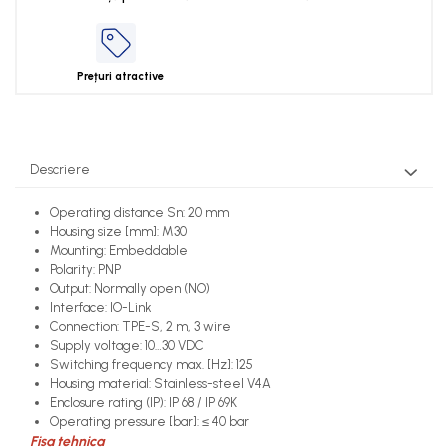
Prețuri atractive
Descriere
Operating distance Sn: 20 mm
Housing size [mm]: M30
Mounting: Embeddable
Polarity: PNP
Output: Normally open (NO)
Interface: IO-Link
Connection: TPE-S, 2 m, 3 wire
Supply voltage: 10…30 VDC
Switching frequency max. [Hz]: 125
Housing material: Stainless-steel V4A
Enclosure rating (IP): IP 68 / IP 69K
Operating pressure [bar]: ≤ 40 bar
Fisa tehnica