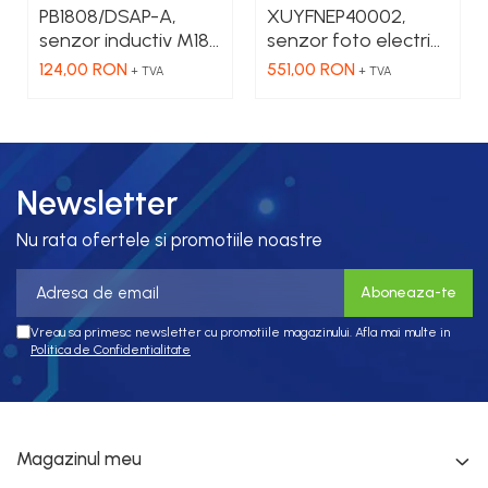
PB1808/DSAP-A,
XUYFNEP40002,
senzor inductiv M18,
senzor foto electric,
Sn 8mm, 10-36 VDC,
fork, pot +/-, 2X42
124,00 RON
551,00 RON
+ TVA
+ TVA
ecranat NO, PNP,
mm, 12...24 VDC, M8
precablat 2m, 3 fire
Newsletter
Nu rata ofertele si promotiile noastre
Vreau sa primesc newsletter cu promotiile magazinului. Afla mai multe in
Politica de Confidentialitate
Magazinul meu