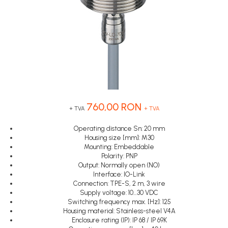
Inregistratoare
Senzori capacitivi
STEP-PS
Senzori de presiune
Solutii industriale Ethernet
TRIO-PS
Senzori distanta
Router si switch-uri industriale
TRIO-UPS
Senzori fotoelectrici
Afisoare digitale
UNO-PS
Senzori inductivi
Contactoare
Senzori magnetici-rezistivi
Butoane si accesorii
Senzori ultrasonici
Lampa multi LED
760,00 RON
+ TVA
+ TVA
Intrerupatoare de protectie
pentru motor
Operating distance Sn: 20 mm
Housing size [mm]: M30
Direct-On-Line Starters
Mounting: Embeddable
Polarity: PNP
Relee termice
Output: Normally open (NO)
Cam Switches
Interface: IO-Link
Connection: TPE-S, 2 m, 3 wire
Cleme sir
Supply voltage: 10…30 VDC
Switching frequency max. [Hz]: 125
Accesorii cleme
Housing material: Stainless-steel V4A
Cleme 10mm
Enclosure rating (IP): IP 68 / IP 69K