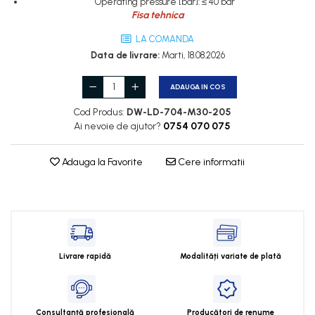
Operating pressure [bar]: ≤ 40 bar
Cleme 2.5mm
Fisa tehnica
Cleme 4mm
LA COMANDA
Cleme 6mm
Data de livrare:
Marti, 18.08.2026
Intrerupator general
ADAUGA IN COS
Cod Produs:
DW-LD-704-M30-205
Ai nevoie de ajutor?
0754 070 075
Adauga la Favorite
Cere informatii
Livrare rapidă
Modalități variate de plată
Consultanță profesională
Producători de renume