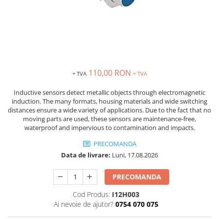
Solutii industriale Ethernet
Senzori distanta
STEP-PS
Router si switch-uri industriale
Senzori fotoelectrici
TRIO-PS
Afisoare digitale
Senzori inductivi
TRIO-UPS
Senzori magnetici-rezistivi
UNO-PS
Senzori ultrasonici
Contactoare
110,00 RON
+ TVA
+ TVA
Butoane si accesorii
Lampa multi LED
Inductive sensors detect metallic objects through electromagnetic
induction. The many formats, housing materials and wide switching
Intrerupatoare de protectie
distances ensure a wide variety of applications. Due to the fact that no
pentru motor
moving parts are used, these sensors are maintenance-free,
waterproof and impervious to contamination and impacts.
Direct-On-Line Starters
PRECOMANDA
Relee termice
Data de livrare:
Luni, 17.08.2026
Cam Switches
Cleme sir
PRECOMANDA
Accesorii cleme
Cod Produs:
I12H003
Cleme 10mm
Ai nevoie de ajutor?
0754 070 075
Cleme 2.5mm