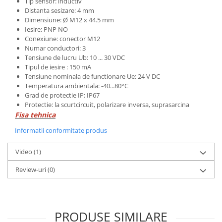
Tip sensor: inductiv
Distanta sesizare: 4 mm
Dimensiune: Ø M12 x 44.5 mm
Iesire: PNP NO
Conexiune: conector M12
Numar conductori: 3
Tensiune de lucru Ub: 10 ... 30 VDC
Tipul de iesire : 150 mA
Tensiune nominala de functionare Ue: 24 V DC
Temperatura ambientala: -40...80°C
Grad de protectie IP: IP67
Protectie: la scurtcircuit, polarizare inversa, suprasarcina
Fisa tehnica
Informatii conformitate produs
Video
(1)
Review-uri
(0)
PRODUSE SIMILARE