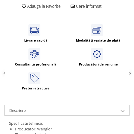
Cleme 4mm
Adauga la Favorite
Cere informatii
Cleme 6mm
Intrerupator general
Livrare rapidă
Modalități variate de plată
Consultanță profesională
Producători de renume
Prețuri atractive
Descriere
Specificatii tehnice:
Producator: Wenglor