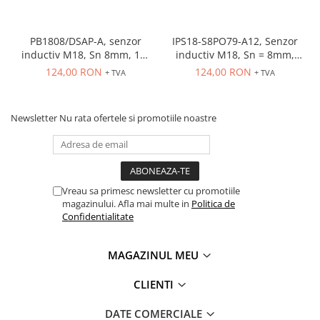
PB1808/DSAP-A, senzor
IPS18-S8PO79-A12, Senzor
inductiv M18, Sn 8mm, 10-
inductiv M18, Sn = 8mm,
36 VDC, ecranat NO, PNP,
ecranat, PNP NO, 10-30
124,00 RON
124,00 RON
+ TVA
+ TVA
precablat 2m, 3 fire
VDC, conector M12
Newsletter
Nu rata ofertele si promotiile noastre
Vreau sa primesc newsletter cu promotiile
magazinului. Afla mai multe in
Politica de
Confidentialitate
MAGAZINUL MEU
CLIENTI
DATE COMERCIALE