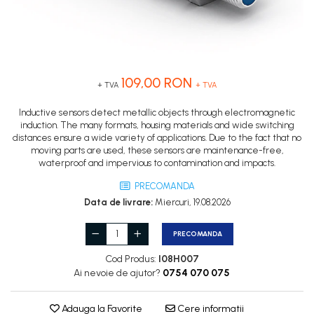
Inregistratoare
Senzori capacitivi
STEP-PS
Senzori de presiune
Solutii industriale Ethernet
TRIO-PS
Senzori distanta
Router si switch-uri industriale
TRIO-UPS
Senzori fotoelectrici
Afisoare digitale
UNO-PS
Senzori inductivi
109,00 RON
+ TVA
+ TVA
Contactoare
Senzori magnetici-rezistivi
Butoane si accesorii
Senzori ultrasonici
Inductive sensors detect metallic objects through electromagnetic
induction. The many formats, housing materials and wide switching
Lampa multi LED
distances ensure a wide variety of applications. Due to the fact that no
moving parts are used, these sensors are maintenance-free,
Intrerupatoare de protectie
waterproof and impervious to contamination and impacts.
pentru motor
PRECOMANDA
Direct-On-Line Starters
Data de livrare:
Miercuri, 19.08.2026
Relee termice
PRECOMANDA
Cam Switches
Cod Produs:
I08H007
Cleme sir
Ai nevoie de ajutor?
0754 070 075
Accesorii cleme
Cleme 10mm
Adauga la Favorite
Cere informatii