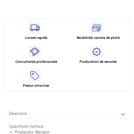
Cleme 2.5mm
Cleme 4mm
Cleme 6mm
Intrerupator general
Livrare rapidă
Modalități variate de plată
Consultanță profesională
Producători de renume
Prețuri atractive
Descriere
Specificatii tehnice:
Producator: Wenglor