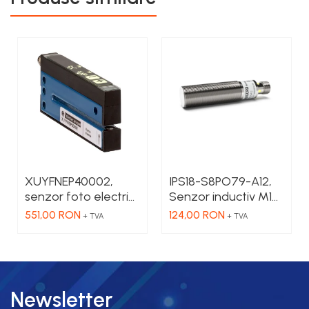
XUYFNEP40002,
IPS18-S8PO79-A12,
senzor foto electric,
Senzor inductiv M18,
fork, pot +/-, 2X42
Sn = 8mm, ecranat,
551,00 RON
124,00 RON
+ TVA
+ TVA
mm, 12...24 VDC, M8
PNP NO, 10-30 VDC,
conector M12
Newsletter