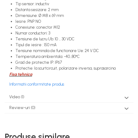
Tip sensor: inductiv
Distanta sesizare: 2 mm
Dimensiune: Ø M8 x 69 mm
Iesire: PNP NO
Conexiune: conector M12
Numar conductori: 3
Tensiune de lucru Ub: 10 ... 30 VDC
Tipul de iesire : 150 mA
Tensiune nominala de functionare Ue: 24 V DC
Temperatura ambientala: -40...80°C
Grad de protectie IP: IP67
Protectie: la scurtcircuit, polarizare inversa, suprasarcina
Fisa tehnica
Informatii conformitate produs
Video
(1)
Review-uri
(0)
Produse similare