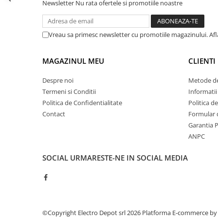
Seria Lyte
Newsletter
Nu rata ofertele si promotiile noastre
Seria PMT&PMC
Seria Sync
Vreau sa primesc newsletter cu promotiile magazinului. Af
STEP-PS
TRIO-PS
MAGAZINUL MEU
CLIENTI
TRIO-UPS
UNO-PS
Despre noi
Metode de
Contactoare
Termeni si Conditii
Informatii
Politica de Confidentialitate
Politica d
Butoane si accesorii
Contact
Formular 
Lampa multi LED
Garantia 
Intrerupatoare de protectie
ANPC
pentru motor
SOCIAL
URMARESTE-NE IN SOCIAL MEDIA
Direct-On-Line Starters
Relee termice
Cam Switches
Cleme sir
©Copyright Electro Depot srl 2026
Platforma E-commerce by