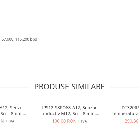
0, 57.600, 115.200 bps
PRODUSE SIMILARE
A12, Senzor
IPS12-S8PO68-A12, Senzor
DT320RA
 = 8mm,
inductiv M12, Sn = 8 mm,
temperatura 
O, 10-30 VDC,
ecranat, PNP, NO, 10-30 VDC,
80-260VAC, in
ON
100,00 RON
290,3
+ TVA
+ TVA
r M12
conector M12, 4 pini
OUT control r