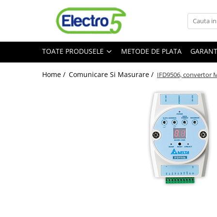
Toate Produsele
TOATE PRODUSELE
METODE DE PLATA
GARANT
Sisteme de automatizare si control
Automate programabile
Home /
Comunicare Si Masurare /
IFD9506, convertor 
Seria DVP-Slim PLC-CPU
Seria DVP Motion-CPU
Seria compacta AS
Simatic S7
Mini-automat programabil (Relee
inteligente)
Seria iSMART IMO
Seria EASY EATON
Terminale programabile ( HMI-uri )
Text Panel
Touch Panel / HMI