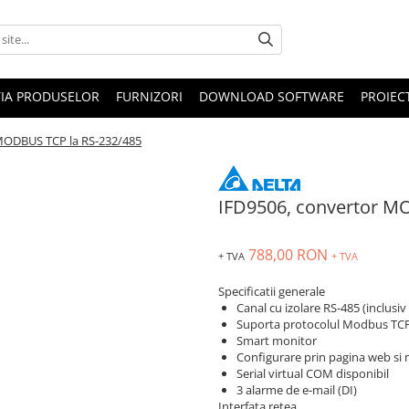
IA PRODUSELOR
FURNIZORI
DOWNLOAD SOFTWARE
PROIEC
MODBUS TCP la RS-232/485
IFD9506, convertor M
788,00 RON
+ TVA
+ TVA
Specificatii generale
Canal cu izolare RS-485 (inclusi
Suporta protocolul Modbus TC
Smart monitor
Configurare prin pagina web si 
Serial virtual COM disponibil
3 alarme de e-mail (DI)
Interfata retea