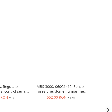
, Regulator
MBS 3000, 060G1412, Senzor
MBS 3000
si control seria,
presiune, domeniu marime
presiune
trare universala,
controlata: 0÷10 bar, iesire
controlat
6 RON
552,00 RON
552
+ TVA
+ TVA
eleu 5A, dim 48 x
4...20 mA, 9...32 V DC
4...20
48