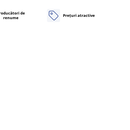
roducători de
Prețuri atractive
renume