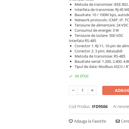
Metoda de transmisie: IEEE 802.
Interfata de transmisie: RJ-45 
Baudrate: 10 / 100M bps, autod
Network protocols: ICMP, IP, 
Tensiune de alimentare: 24 VDC
Consumul de energie: 3 W
Tensiune de izolare: 500 VDC
Interfata RS-485
Conector 1: RJ-11, 10-pin de ali
Conector 2: 3 pini, detasabili
Metoda de transmisie: RS-485
Baudrate serial: 1.200, 2.400, 4.
Tipul de date: Modbus ASCII / RT
IN STOC
ADAUG
Cod Produs:
IFD9506
Ai nevoie
Adauga la Favorite
Cere 