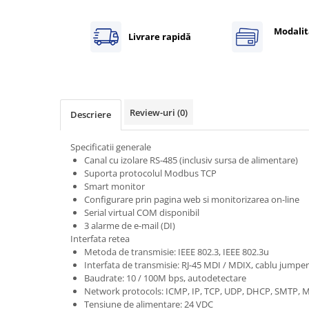
Power meter
Regulatoare de temperatura si
Modalit
Livrare rapidă
proces
Seria DTK
Seria DT3
Accesorii
Review-uri
(0)
Controler PID avansat - Blue Line
Descriere
Counter Timer Tahometru
Specificatii generale
Dispozitive comunicatie
Canal cu izolare RS-485 (inclusiv sursa de alimentare)
Suporta protocolul Modbus TCP
Senzori industriali
Smart monitor
Senzori capacitivi
Configurare prin pagina web si monitorizarea on-line
Serial virtual COM disponibil
Senzori de presiune
3 alarme de e-mail (DI)
Senzori distanta
Interfata retea
Metoda de transmisie: IEEE 802.3, IEEE 802.3u
Senzori fotoelectrici
Interfata de transmisie: RJ-45 MDI / MDIX, cablu jumpe
Senzori inductivi
Baudrate: 10 / 100M bps, autodetectare
Senzori magnetici-rezistivi
Network protocols: ICMP, IP, TCP, UDP, DHCP, SMTP,
Tensiune de alimentare: 24 VDC
Senzori ultrasonici