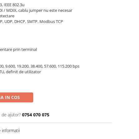
3, IEEE 802.3u
MDI / MDIX, cablu jumper nu este necesar
etectare
TCP, UDP, DHCP, SMTP, Modbus TCP
mentare prin terminal
800, 9.600, 19.200, 38.400, 57.600, 115.200 bps
U, definit de utilizator
A IN COS
 de ajutor?
0754 070 075
informatii