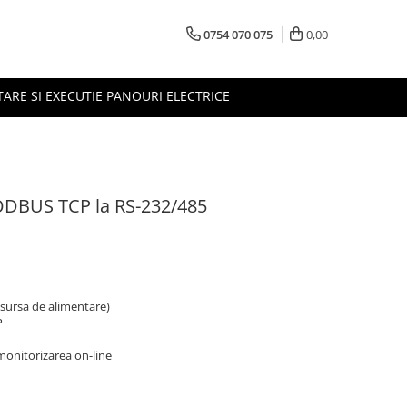
0754 070 075
0,00
TARE SI EXECUTIE PANOURI ELECTRICE
ODBUS TCP la RS-232/485
v sursa de alimentare)
P
monitorizarea on-line