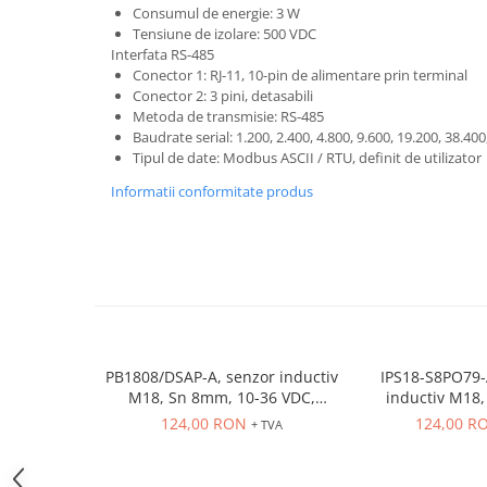
Consumul de energie: 3 W
ATEX
Tensiune de izolare: 500 VDC
Butoane Ex
Interfata RS-485
Conector 1: RJ-11, 10-pin de alimentare prin terminal
Lampi EXIT Ex
Conector 2: 3 pini, detasabili
Metoda de transmisie: RS-485
Bariere optice de protectie
Baudrate serial: 1.200, 2.400, 4.800, 9.600, 19.200, 38.40
Control si comutatie
Tipul de date: Modbus ASCII / RTU, definit de utilizator
Surse de alimentare
Informatii conformitate produs
MINI-PS
Modul Buffer
Module DC-UPC
Module redundanta
QUINT-PS
Seria Chrome
PB1808/DSAP-A, senzor inductiv
IPS18-S8PO79-
Seria CliQ II
M18, Sn 8mm, 10-36 VDC,
inductiv M18, Sn
Seria Dimensions
ecranat NO, PNP, precablat 2m,
ecranat, PNP N
124,00 RON
124,00 R
+ TVA
Seria DRA
3 fire
conecto
Seria Force-GT