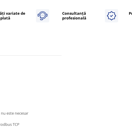
ăți variate de
Consultanță
P
plată
profesională
r nu este necesar
 Modbus TCP