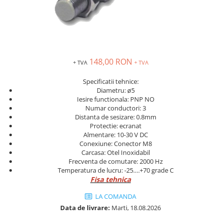
Solutii industriale Ethernet
Senzori distanta
STEP-PS
Router si switch-uri industriale
Senzori fotoelectrici
TRIO-PS
Afisoare digitale
Senzori inductivi
TRIO-UPS
Senzori magnetici-rezistivi
UNO-PS
Senzori ultrasonici
Contactoare
148,00 RON
+ TVA
+ TVA
Butoane si accesorii
Specificatii tehnice:
Diametru: ø5
Lampa multi LED
Iesire functionala: PNP NO
Intrerupatoare de protectie
Numar conductori: 3
pentru motor
Distanta de sesizare: 0.8mm
Protectie: ecranat
Direct-On-Line Starters
Almentare: 10-30 V DC
Conexiune: Conector M8
Relee termice
Carcasa: Otel Inoxidabil
Cam Switches
Frecventa de comutare: 2000 Hz
Temperatura de lucru: -25….+70 grade C
Cleme sir
Fisa tehnica
Accesorii cleme
LA COMANDA
Cleme 10mm
Data de livrare:
Marti, 18.08.2026
Cleme 2.5mm