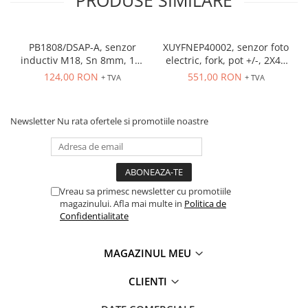
PRODUSE SIMILARE
PB1808/DSAP-A, senzor
XUYFNEP40002, senzor foto
inductiv M18, Sn 8mm, 10-
electric, fork, pot +/-, 2X42
36 VDC, ecranat NO, PNP,
mm, 12...24 VDC, M8
124,00 RON
551,00 RON
+ TVA
+ TVA
precablat 2m, 3 fire
Newsletter
Nu rata ofertele si promotiile noastre
Vreau sa primesc newsletter cu promotiile
magazinului. Afla mai multe in
Politica de
Confidentialitate
MAGAZINUL MEU
CLIENTI