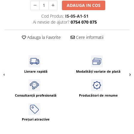
Cleme 4mm
ADAUGA IN COS
Cleme 6mm
Cod Produs:
IS-05-A1-S1
Intrerupator general
Ai nevoie de ajutor?
0754 070 075
Adauga la Favorite
Cere informatii
Livrare rapidă
Modalități variate de plată
Consultanță profesională
Producători de renume
Prețuri atractive