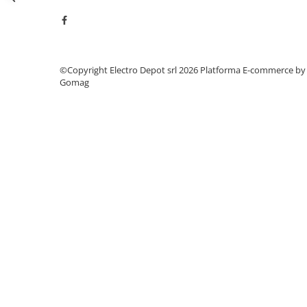
Seria Lyte
Seria PMT&PMC
Seria Sync
STEP-PS
©Copyright Electro Depot srl 2026
Platforma E-commerce by
TRIO-PS
Gomag
TRIO-UPS
UNO-PS
Contactoare
Butoane si accesorii
Lampa multi LED
Intrerupatoare de protectie
pentru motor
Direct-On-Line Starters
Relee termice
Cam Switches
Cleme sir