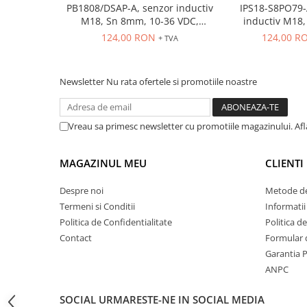
PB1808/DSAP-A, senzor inductiv
IPS18-S8PO79-
ATEX
M18, Sn 8mm, 10-36 VDC,
inductiv M18, Sn
Butoane Ex
ecranat NO, PNP, precablat 2m,
ecranat, PNP N
124,00 RON
124,00 R
+ TVA
3 fire
conecto
Lampi EXIT Ex
Bariere optice de protectie
Newsletter
Nu rata ofertele si promotiile noastre
Control si comutatie
Surse de alimentare
Vreau sa primesc newsletter cu promotiile magazinului. Af
MINI-PS
Modul Buffer
MAGAZINUL MEU
CLIENTI
Module DC-UPC
Module redundanta
Despre noi
Metode de
QUINT-PS
Termeni si Conditii
Informatii
Seria Chrome
Politica de Confidentialitate
Politica d
Contact
Formular 
Seria CliQ II
Garantia 
Seria Dimensions
ANPC
Seria DRA
Seria Force-GT
SOCIAL
URMARESTE-NE IN SOCIAL MEDIA