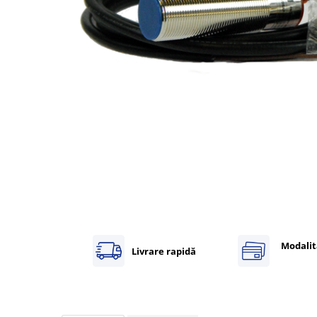
Inregistratoare
Solutii industriale Ethernet
Router si switch-uri industriale
Afisoare digitale
Actionari electrice si de miscare
Convertizoare de frecventa
Delta Electronics
Fuji Electric
Schneider Electric
Rezistente franare
Accesorii generale
Sisteme servo ( Servo-Drivere si
Servo-Motoare )
Modalit
Livrare rapidă
Soft Startere
Comunicare Si Masurare
Encodere