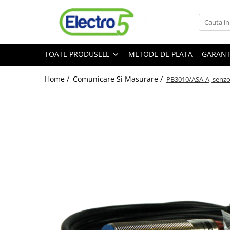
Toate Produsele
TOATE PRODUSELE
METODE DE PLATA
GARANT
Sisteme de automatizare si control
Automate programabile
Home /
Comunicare Si Masurare /
PB3010/ASA-A, senzor
Seria DVP-Slim PLC-CPU
Seria DVP Motion-CPU
Seria compacta AS
Simatic S7
Mini-automat programabil (Relee
inteligente)
Seria iSMART IMO
Seria EASY EATON
Terminale programabile ( HMI-uri )
Text Panel
Touch Panel / HMI