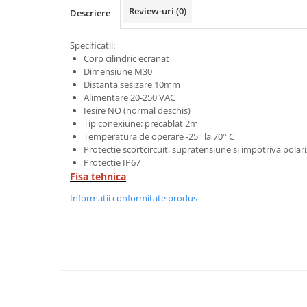
Power meter
Review-uri
(0)
Descriere
Regulatoare de temperatura si
proces
Specificatii:
Seria DTK
Corp cilindric ecranat
Dimensiune M30
Seria DT3
Distanta sesizare 10mm
Accesorii
Alimentare 20-250 VAC
Iesire NO (normal deschis)
Controler PID avansat - Blue Line
Tip conexiune: precablat 2m
Counter Timer Tahometru
Temperatura de operare -25° la 70° C
Protectie scortcircuit, supratensiune si impotriva polari
Dispozitive comunicatie
Protectie IP67
Senzori industriali
Fisa tehnica
Senzori capacitivi
Informatii conformitate produs
Senzori de presiune
Senzori distanta
Senzori fotoelectrici
Senzori inductivi
Senzori magnetici-rezistivi
Senzori ultrasonici