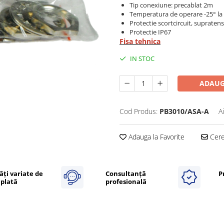
Tip conexiune: precablat 2m
Temperatura de operare -25° la
Protectie scortcircuit, supratens
Protectie IP67
Fisa tehnica
IN STOC
ADAUG
Cod Produs:
PB3010/ASA-A
A
Adauga la Favorite
Cere 
ăți variate de
Consultanță
P
plată
profesională