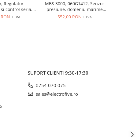
, Regulator
MBS 3000, 060G1412, Senzor
MBS 3000
si control seria,
presiune, domeniu marime
presiune
trare universala,
controlata: 0÷10 bar, iesire
controlat
6 RON
552,00 RON
552
+ TVA
+ TVA
eleu 5A, dim 48 x
4...20 mA, 9...32 V DC
4...20
48
SUPORT CLIENTI
9:30-17:30
0754 070 075
sales@electrofive.ro
 6