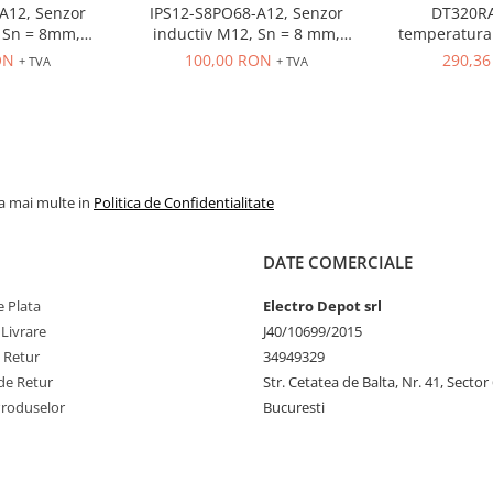
A12, Senzor
IPS12-S8PO68-A12, Senzor
DT320RA
 = 8mm,
inductiv M12, Sn = 8 mm,
temperatura 
O, 10-30 VDC,
ecranat, PNP, NO, 10-30 VDC,
80-260VAC, in
ON
100,00 RON
290,3
+ TVA
+ TVA
r M12
conector M12, 4 pini
OUT control r
la mai multe in
Politica de Confidentialitate
DATE COMERCIALE
 Plata
Electro Depot srl
 Livrare
J40/10699/2015
e Retur
34949329
de Retur
Str. Cetatea de Balta, Nr. 41, Sector
Produselor
Bucuresti