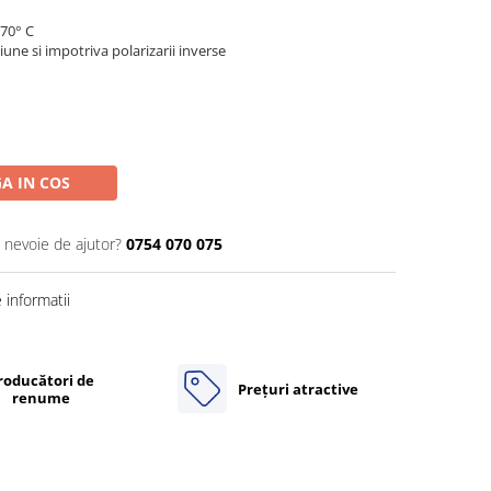
 70° C
iune si impotriva polarizarii inverse
A IN COS
i nevoie de ajutor?
0754 070 075
informatii
roducători de
Prețuri atractive
renume