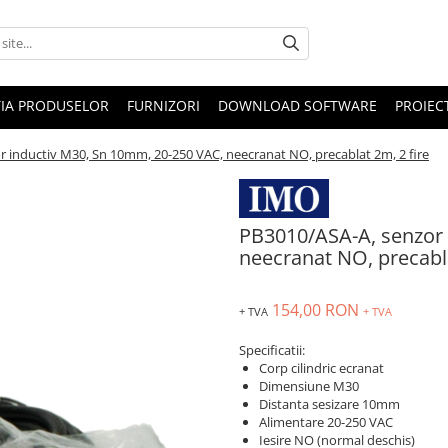
IA PRODUSELOR
FURNIZORI
DOWNLOAD SOFTWARE
PROIEC
 inductiv M30, Sn 10mm, 20-250 VAC, neecranat NO, precablat 2m, 2 fire
PB3010/ASA-A, senzor 
neecranat NO, precabla
154,00 RON
+ TVA
+ TVA
Specificatii:
Corp cilindric ecranat
Dimensiune M30
Distanta sesizare 10mm
Alimentare 20-250 VAC
Iesire NO (normal deschis)