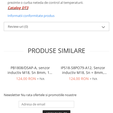
prezinte o curba neteda de control al temperaturii.
Catalog DT3
Informatii conformitate produs
Review-uri
(0)
PRODUSE SIMILARE
PB1808/DSAP-A, senzor
IPS18-S8PO79-A12, Senzor
inductiv M18, Sn 8mm, 10-
inductiv M18, Sn = 8mm,
36 VDC, ecranat NO, PNP,
ecranat, PNP NO, 10-30
124,00 RON
124,00 RON
+ TVA
+ TVA
precablat 2m, 3 fire
VDC, conector M12
Newsletter
Nu rata ofertele si promotiile noastre