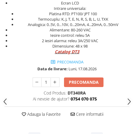
Ecran LCD
Cleme 4mm
Intrare universala:
Cleme 6mm
Platina RTD: PT100/ JPT 100
Termocuplu: K, J, T, E, N, R, S, B, L, U, TXK
Intrerupator general
Analogica: 0..5V, 0...10V, 0...20mA, 4...20mA, 0...50mV
Alimentare: 80-260 VAC
Iesire control: releu 5A
2 iesiri alarma: releu 3A/250 VAC
Dimensiune: 48 x 98
Catalog DT3
PRECOMANDA
Data de livrare:
Luni, 17.08.2026
PRECOMANDA
Cod Produs:
DT340RA
Ai nevoie de ajutor?
0754 070 075
Adauga la Favorite
Cere informatii