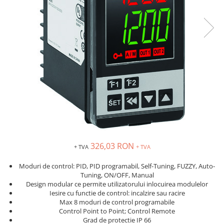
Solutii industriale Ethernet
Senzori distanta
STEP-PS
Router si switch-uri industriale
Senzori fotoelectrici
TRIO-PS
Afisoare digitale
Senzori inductivi
TRIO-UPS
Senzori magnetici-rezistivi
UNO-PS
Senzori ultrasonici
Contactoare
Butoane si accesorii
Lampa multi LED
Intrerupatoare de protectie
pentru motor
Direct-On-Line Starters
326,03 RON
+ TVA
+ TVA
Relee termice
Cam Switches
Moduri de control: PID, PID programabil, Self-Tuning, FUZZY, Auto-
Tuning, ON/OFF, Manual
Cleme sir
Design modular ce permite utilizatorului inlocuirea modulelor
Accesorii cleme
Iesire cu functie de control: incalzire sau racire
Max 8 moduri de control programabile
Cleme 10mm
Control Point to Point; Control Remote
Cleme 2.5mm
Grad de protectie IP 66