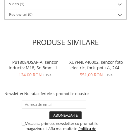
Video
(1)
Review-uri
(0)
PRODUSE SIMILARE
PB1808/DSAP-A, senzor
XUYFNEP40002, senzor foto
inductiv M18, Sn 8mm, 10-
electric, fork, pot +/-, 2X42
36 VDC, ecranat NO, PNP,
mm, 12...24 VDC, M8
124,00 RON
551,00 RON
+ TVA
+ TVA
precablat 2m, 3 fire
Newsletter
Nu rata ofertele si promotiile noastre
Vreau sa primesc newsletter cu promotiile
magazinului. Afla mai multe in
Politica de