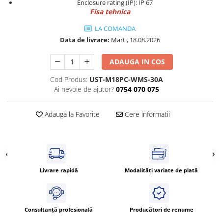
Enclosure rating (IP): IP 67
Cleme 4mm
Fisa tehnica
Cleme 6mm
LA COMANDA
Intrerupator general
Data de livrare:
Marti, 18.08.2026
ADAUGA IN COS
Cod Produs:
UST-M18PC-WMS-30A
Ai nevoie de ajutor?
0754 070 075
Adauga la Favorite
Cere informatii
Livrare rapidă
Modalități variate de plată
Consultanță profesională
Producători de renume