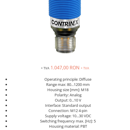
Solutii industriale Ethernet
Senzori distanta
STEP-PS
Router si switch-uri industriale
Senzori fotoelectrici
TRIO-PS
Afisoare digitale
Senzori inductivi
TRIO-UPS
Senzori magnetici-rezistivi
UNO-PS
Senzori ultrasonici
Contactoare
Butoane si accesorii
Lampa multi LED
Intrerupatoare de protectie
1.047,00 RON
pentru motor
+ TVA
+ TVA
Direct-On-Line Starters
Operating principle: Diffuse
Range max: 80...1200 mm
Relee termice
Housing size [mm]: M18
Cam Switches
Polarity: Analog
Output: 0...10 V
Cleme sir
Interface: Standard output
Connection: M12 4-pin
Accesorii cleme
Supply voltage: 10...30 VDC
Cleme 10mm
Switching frequency max. [Hz]: 5
Housing material: PBT
Cleme 2.5mm