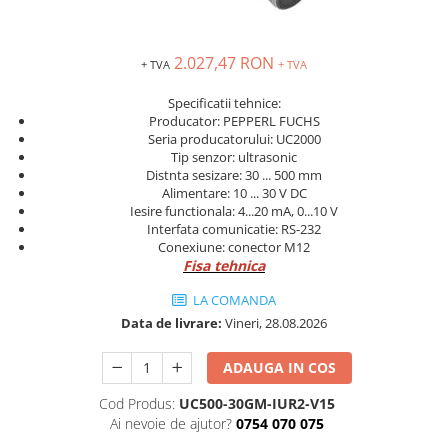
Solutii industriale Ethernet
Senzori distanta
STEP-PS
Router si switch-uri industriale
Senzori fotoelectrici
TRIO-PS
Afisoare digitale
2.027,47 RON
+ TVA
+ TVA
Senzori inductivi
TRIO-UPS
Senzori magnetici-rezistivi
UNO-PS
Specificatii tehnice:
Senzori ultrasonici
Producator: PEPPERL FUCHS
Contactoare
Seria producatorului: UC2000
Butoane si accesorii
Tip senzor: ultrasonic
Distnta sesizare: 30 ... 500 mm
Lampa multi LED
Alimentare: 10 ... 30 V DC
Iesire functionala: 4...20 mA, 0...10 V
Intrerupatoare de protectie
Interfata comunicatie: RS-232
pentru motor
Conexiune: conector M12
Fisa tehnica
Direct-On-Line Starters
Relee termice
LA COMANDA
Cam Switches
Data de livrare:
Vineri, 28.08.2026
Cleme sir
ADAUGA IN COS
Accesorii cleme
Cod Produs:
UC500-30GM-IUR2-V15
Cleme 10mm
Ai nevoie de ajutor?
0754 070 075
Cleme 2.5mm