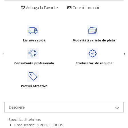
Cleme 4mm
Adauga la Favorite
Cere informatii
Cleme 6mm
Intrerupator general
Livrare rapidă
Modalități variate de plată
Consultanță profesională
Producători de renume
Prețuri atractive
Descriere
Specificatii tehnice:
Producator: PEPPERL FUCHS