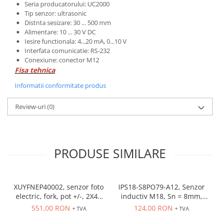
Seria producatorului: UC2000
Tip senzor: ultrasonic
Distnta sesizare: 30 ... 500 mm
Alimentare: 10 ... 30 V DC
Iesire functionala: 4...20 mA, 0...10 V
Interfata comunicatie: RS-232
Conexiune: conector M12
Fisa tehnica
Informatii conformitate produs
Review-uri
(0)
PRODUSE SIMILARE
XUYFNEP40002, senzor foto
IPS18-S8PO79-A12, Senzor
electric, fork, pot +/-, 2X42
inductiv M18, Sn = 8mm,
mm, 12...24 VDC, M8
ecranat, PNP NO, 10-30
551,00 RON
124,00 RON
+ TVA
+ TVA
VDC, conector M12