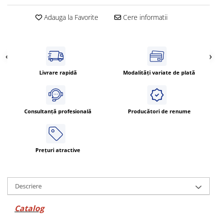
Cleme 4mm
Adauga la Favorite
Cere informatii
Cleme 6mm
Intrerupator general
Livrare rapidă
Modalități variate de plată
Consultanță profesională
Producători de renume
Prețuri atractive
Descriere
Catalog