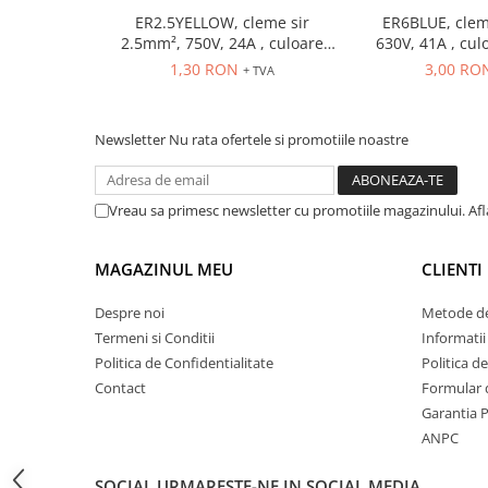
ER2.5YELLOW, cleme sir
ER6BLUE, clem
ATEX
2.5mm², 750V, 24A , culoare
630V, 41A , cul
Butoane Ex
galbena
1,30 RON
3,00 RO
+ TVA
Lampi EXIT Ex
Bariere optice de protectie
Newsletter
Nu rata ofertele si promotiile noastre
Control si comutatie
Surse de alimentare
MINI-PS
Vreau sa primesc newsletter cu promotiile magazinului. Af
Modul Buffer
Module DC-UPC
MAGAZINUL MEU
CLIENTI
Module redundanta
Despre noi
Metode de
QUINT-PS
Termeni si Conditii
Informatii
Seria Chrome
Politica de Confidentialitate
Politica d
Seria CliQ II
Contact
Formular 
Seria Dimensions
Garantia 
Seria DRA
ANPC
Seria Force-GT
SOCIAL
URMARESTE-NE IN SOCIAL MEDIA