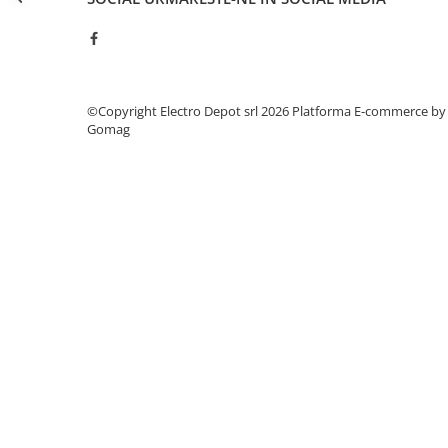
Seria Lyte
Seria PMT&PMC
Seria Sync
STEP-PS
TRIO-PS
©Copyright Electro Depot srl 2026
Platforma E-commerce by
Gomag
TRIO-UPS
UNO-PS
Contactoare
Butoane si accesorii
Lampa multi LED
Intrerupatoare de protectie
pentru motor
Direct-On-Line Starters
Relee termice
Cam Switches
Cleme sir