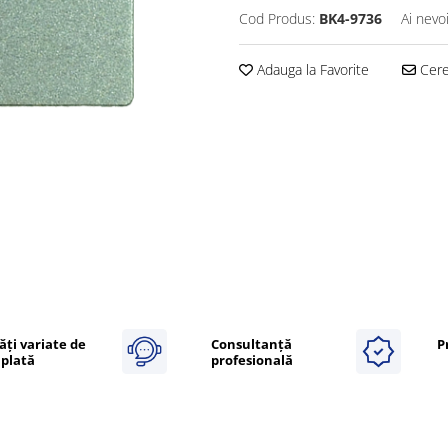
Cod Produs:
BK4-9736
Ai nevo
Adauga la Favorite
Cere 
ăți variate de
Consultanță
P
plată
profesională