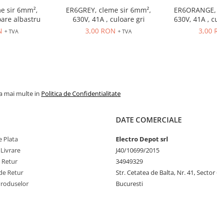
e sir 6mm²,
ER6GREY, cleme sir 6mm²,
ER6ORANGE, 
oare albastru
630V, 41A , culoare gri
630V, 41A , c
N
3,00 RON
3,00
+ TVA
+ TVA
la mai multe in
Politica de Confidentialitate
DATE COMERCIALE
 Plata
Electro Depot srl
 Livrare
J40/10699/2015
e Retur
34949329
de Retur
Str. Cetatea de Balta, Nr. 41, Sector
Produselor
Bucuresti