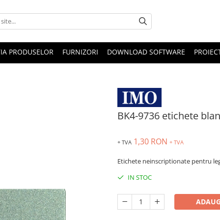
IA PRODUSELOR
FURNIZORI
DOWNLOAD SOFTWARE
PROIEC
BK4-9736 etichete bla
1,30 RON
+ TVA
+ TVA
Etichete neinscriptionate pentru l
IN STOC
ADAUG