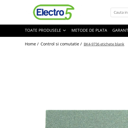
Toate Produsele
TOATE PRODUSELE
METODE DE PLATA
GARANT
Sisteme de automatizare si control
Automate programabile
Home /
Control si comutatie /
BK4-9736 etichete blank
Seria DVP-Slim PLC-CPU
Seria DVP Motion-CPU
Seria compacta AS
Simatic S7
Mini-automat programabil (Relee
inteligente)
Seria iSMART IMO
Seria EASY EATON
Terminale programabile ( HMI-uri )
Text Panel
Touch Panel / HMI