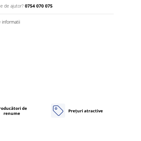
ie de ajutor?
0754 070 075
informatii
roducători de
Prețuri atractive
renume