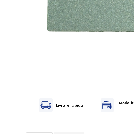
Inregistratoare
Solutii industriale Ethernet
Router si switch-uri industriale
Afisoare digitale
Actionari electrice si de miscare
Convertizoare de frecventa
Delta Electronics
Fuji Electric
Schneider Electric
Rezistente franare
Accesorii generale
Sisteme servo ( Servo-Drivere si
Servo-Motoare )
Modalit
Livrare rapidă
Soft Startere
Comunicare Si Masurare
Encodere