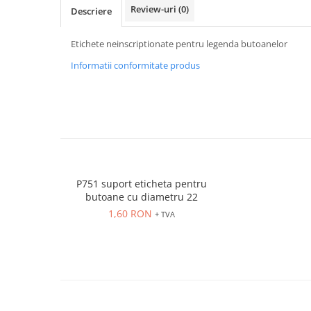
Power meter
Review-uri
(0)
Descriere
Regulatoare de temperatura si
proces
Etichete neinscriptionate pentru legenda butoanelor
Seria DTK
Informatii conformitate produs
Seria DT3
Accesorii
Controler PID avansat - Blue Line
Counter Timer Tahometru
Dispozitive comunicatie
Senzori industriali
P751 suport eticheta pentru
butoane cu diametru 22
Senzori capacitivi
1,60 RON
+ TVA
Senzori de presiune
Senzori distanta
Senzori fotoelectrici
Senzori inductivi
Senzori magnetici-rezistivi
Senzori ultrasonici