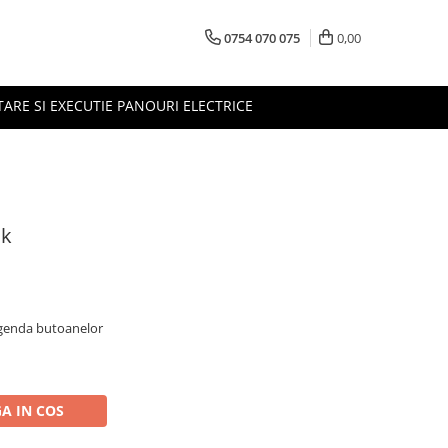
0754 070 075
0,00
TARE SI EXECUTIE PANOURI ELECTRICE
nk
egenda butoanelor
A IN COS