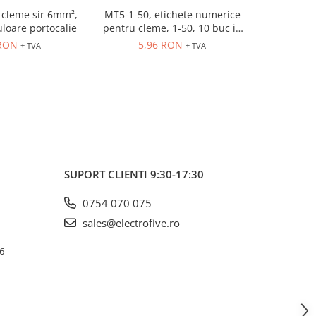
cleme sir 6mm²,
MT5-1-50, etichete numerice
ER10GREY
uloare portocalie
pentru cleme, 1-50, 10 buc in
630V, 
cutie
 RON
5,96 RON
3,
+ TVA
+ TVA
SUPORT CLIENTI
9:30-17:30
0754 070 075
sales@electrofive.ro
 6