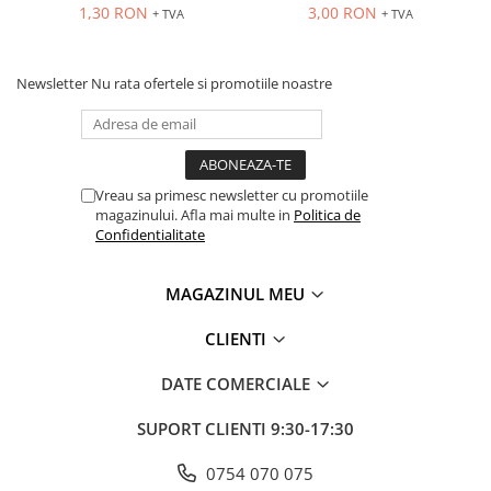
Seria Lyte
galbena
1,30 RON
3,00 RON
+ TVA
+ TVA
Seria PMT&PMC
Seria Sync
Newsletter
Nu rata ofertele si promotiile noastre
STEP-PS
TRIO-PS
TRIO-UPS
UNO-PS
Vreau sa primesc newsletter cu promotiile
Contactoare
magazinului. Afla mai multe in
Politica de
Confidentialitate
Butoane si accesorii
Lampa multi LED
MAGAZINUL MEU
Intrerupatoare de protectie
pentru motor
CLIENTI
Direct-On-Line Starters
DATE COMERCIALE
Relee termice
Cam Switches
SUPORT CLIENTI
9:30-17:30
Cleme sir
0754 070 075