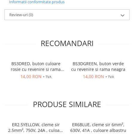
Informatii conformitate produs
ATEX
Butoane Ex
Review-uri
(0)
Lampi EXIT Ex
Bariere optice de protectie
Control si comutatie
RECOMANDARI
Surse de alimentare
MINI-PS
BS3DRED, buton culoare
BS3DGREEN, buton verde
Modul Buffer
rosie cu revenire si rama
cu revenire si rama neagra
Module DC-UPC
neagra
14,00 RON
14,00 RON
+ TVA
+ TVA
Module redundanta
QUINT-PS
Seria Chrome
PRODUSE SIMILARE
Seria CliQ II
Seria Dimensions
Seria DRA
ER2.5YELLOW, cleme sir
ER6BLUE, cleme sir 6mm²,
Seria Force-GT
2.5mm², 750V, 24A , culoare
630V, 41A , culoare albastru