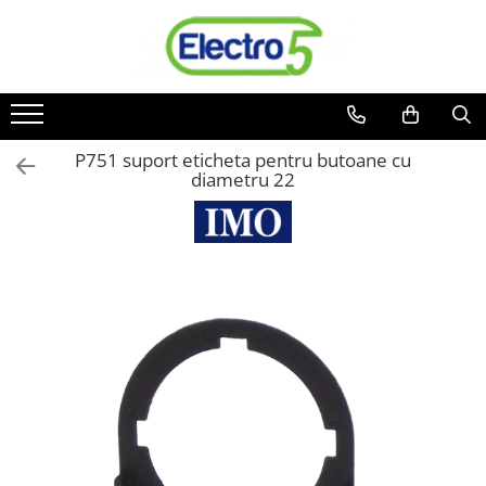
Toate Produsele
Sisteme de automatizare si control
Automate programabile
P751 suport eticheta pentru butoane cu
diametru 22
Seria DVP-Slim PLC-CPU
Seria DVP Motion-CPU
Seria compacta AS
Simatic S7
Mini-automat programabil (Relee
inteligente)
Seria iSMART IMO
Seria EASY EATON
Terminale programabile ( HMI-uri )
Text Panel
Touch Panel / HMI