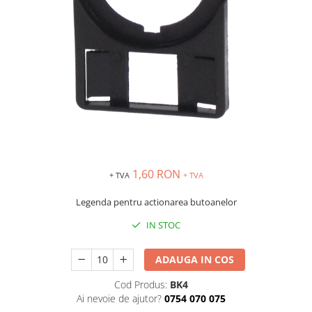
Inregistratoare
Solutii industriale Ethernet
Router si switch-uri industriale
Afisoare digitale
Actionari electrice si de miscare
Convertizoare de frecventa
Delta Electronics
Fuji Electric
Schneider Electric
1,60 RON
+ TVA
+ TVA
Rezistente franare
Accesorii generale
Legenda pentru actionarea butoanelor
Sisteme servo ( Servo-Drivere si
IN STOC
Servo-Motoare )
Soft Startere
ADAUGA IN COS
Comunicare Si Masurare
Cod Produs:
BK4
Encodere
Ai nevoie de ajutor?
0754 070 075