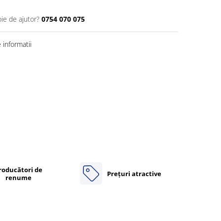
oie de ajutor?
0754 070 075
informatii
roducători de
Prețuri atractive
renume