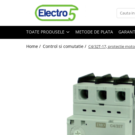
Toate Produsele
TOATE PRODUSELE
METODE DE PLATA
GARANT
Sisteme de automatizare si control
Automate programabile
Home /
Control si comutatie /
C4/32T-17, protectie motor
Seria DVP-Slim PLC-CPU
Seria DVP Motion-CPU
Seria compacta AS
Simatic S7
Mini-automat programabil (Relee
inteligente)
Seria iSMART IMO
Seria EASY EATON
Terminale programabile ( HMI-uri )
Text Panel
Touch Panel / HMI