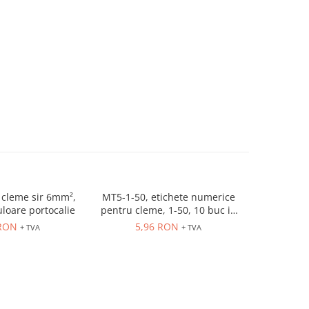
cleme sir 6mm²,
MT5-1-50, etichete numerice
ER10GREY
uloare portocalie
pentru cleme, 1-50, 10 buc in
630V, 
cutie
 RON
5,96 RON
3,
+ TVA
+ TVA