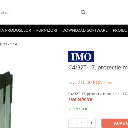
IA PRODUSELOR
FURNIZORI
DOWNLOAD SOFTWARE
PROIEC
, 11 - 17 A
C4/32T-17, protectie mo
210,00 RON
+ TVA
+ TVA
C4/32T-17, protectie motor, 11 - 17
Fisa tehnica
IN STOC
ADAUG