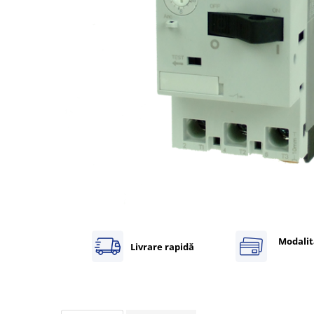
Inregistratoare
Solutii industriale Ethernet
Router si switch-uri industriale
Afisoare digitale
Actionari electrice si de miscare
Convertizoare de frecventa
Delta Electronics
Fuji Electric
Schneider Electric
Rezistente franare
Accesorii generale
Sisteme servo ( Servo-Drivere si
Servo-Motoare )
Modalit
Livrare rapidă
Soft Startere
Comunicare Si Masurare
Encodere