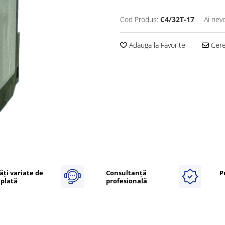
Cod Produs:
C4/32T-17
Ai nev
Adauga la Favorite
Cere 
ăți variate de
Consultanță
P
plată
profesională