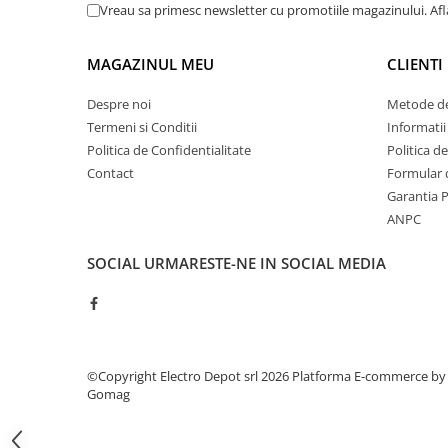
Vreau sa primesc newsletter cu promotiile magazinului. Af
ATEX
Butoane Ex
MAGAZINUL MEU
CLIENTI
Lampi EXIT Ex
Despre noi
Metode de
Bariere optice de protectie
Termeni si Conditii
Informatii
Control si comutatie
Politica de Confidentialitate
Politica d
Surse de alimentare
Contact
Formular 
MINI-PS
Garantia 
Modul Buffer
ANPC
Module DC-UPC
SOCIAL
URMARESTE-NE IN SOCIAL MEDIA
Module redundanta
QUINT-PS
Seria Chrome
Seria CliQ II
Seria Dimensions
©Copyright Electro Depot srl 2026
Platforma E-commerce by
Gomag
Seria DRA
Seria Force-GT