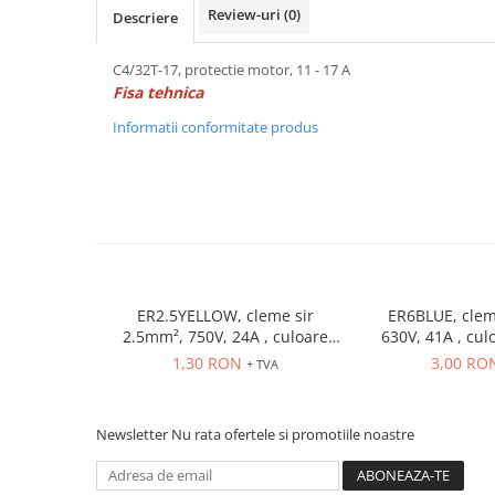
Power meter
Review-uri
(0)
Descriere
Regulatoare de temperatura si
proces
C4/32T-17, protectie motor, 11 - 17 A
Fisa tehnica
Seria DTK
Seria DT3
Informatii conformitate produs
Accesorii
Controler PID avansat - Blue Line
Counter Timer Tahometru
Dispozitive comunicatie
Senzori industriali
ER2.5YELLOW, cleme sir
ER6BLUE, clem
Senzori capacitivi
2.5mm², 750V, 24A , culoare
630V, 41A , cul
Senzori de presiune
galbena
1,30 RON
3,00 RO
+ TVA
Senzori distanta
Senzori fotoelectrici
Senzori inductivi
Newsletter
Nu rata ofertele si promotiile noastre
Senzori magnetici-rezistivi
Senzori ultrasonici