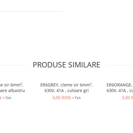
PRODUSE SIMILARE
e sir 6mm²,
ER6GREY, cleme sir 6mm²,
ER6ORANGE, 
oare albastru
630V, 41A , culoare gri
630V, 41A , c
N
3,00 RON
3,00
+ TVA
+ TVA