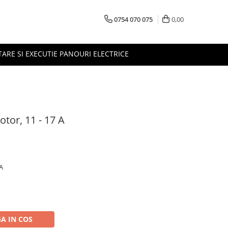
0754 070 075
0,00
TARE SI EXECUTIE PANOURI ELECTRICE
tor, 11 - 17 A
 A
A IN COS