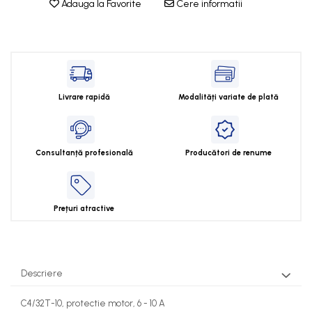
Adauga la Favorite
Cere informatii
Cleme 2.5mm
Cleme 4mm
Cleme 6mm
Intrerupator general
Livrare rapidă
Modalități variate de plată
Consultanță profesională
Producători de renume
Prețuri atractive
Descriere
C4/32T-10, protectie motor, 6 - 10 A