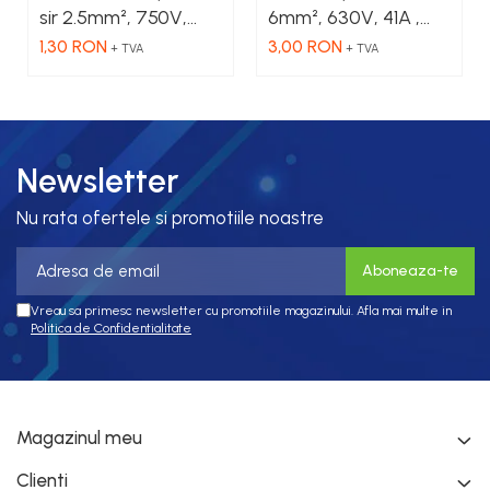
sir 2.5mm², 750V,
6mm², 630V, 41A ,
24A , culoare
culoare albastru
1,30 RON
3,00 RON
+ TVA
+ TVA
galbena
Newsletter
Nu rata ofertele si promotiile noastre
Vreau sa primesc newsletter cu promotiile magazinului. Afla mai multe in
Politica de Confidentialitate
Magazinul meu
Clienti