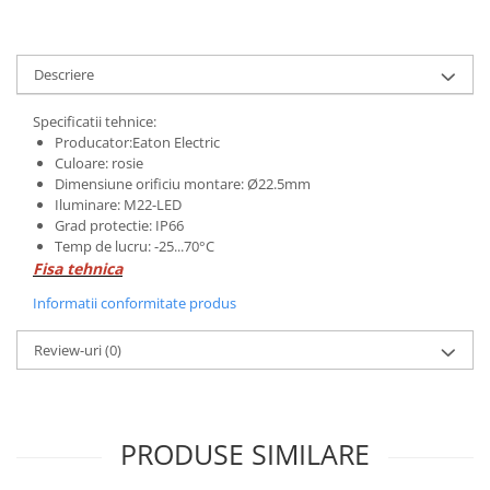
ATEX
Butoane Ex
Descriere
Lampi EXIT Ex
Bariere optice de protectie
Specificatii tehnice:
Producator:Eaton Electric
Control si comutatie
Culoare: rosie
Surse de alimentare
Dimensiune orificiu montare: Ø22.5mm
Iluminare: M22-LED
MINI-PS
Grad protectie: IP66
Modul Buffer
Temp de lucru: -25...70°C
Module DC-UPC
Fisa tehnica
Module redundanta
Informatii conformitate produs
QUINT-PS
Review-uri
(0)
Seria Chrome
Seria CliQ II
Seria Dimensions
Seria DRA
PRODUSE SIMILARE
Seria Force-GT