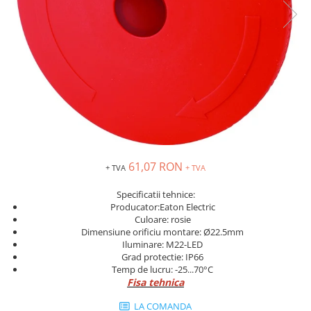
Inregistratoare
Solutii industriale Ethernet
Router si switch-uri industriale
Afisoare digitale
Actionari electrice si de miscare
Convertizoare de frecventa
Delta Electronics
Fuji Electric
Schneider Electric
61,07 RON
+ TVA
+ TVA
Rezistente franare
Specificatii tehnice:
Accesorii generale
Producator:Eaton Electric
Sisteme servo ( Servo-Drivere si
Culoare: rosie
Servo-Motoare )
Dimensiune orificiu montare: Ø22.5mm
Iluminare: M22-LED
Soft Startere
Grad protectie: IP66
Temp de lucru: -25...70°C
Comunicare Si Masurare
Fisa tehnica
Encodere
LA COMANDA