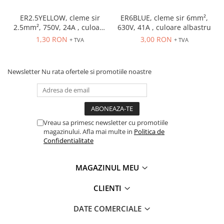
Seria Lyte
Seria PMT&PMC
ER2.5YELLOW, cleme sir
ER6BLUE, cleme sir 6mm²,
2.5mm², 750V, 24A , culoare
630V, 41A , culoare albastru
Seria Sync
galbena
1,30 RON
3,00 RON
+ TVA
+ TVA
STEP-PS
TRIO-PS
TRIO-UPS
Newsletter
Nu rata ofertele si promotiile noastre
UNO-PS
Contactoare
Butoane si accesorii
Vreau sa primesc newsletter cu promotiile
Lampa multi LED
magazinului. Afla mai multe in
Politica de
Intrerupatoare de protectie
Confidentialitate
pentru motor
Direct-On-Line Starters
MAGAZINUL MEU
Relee termice
CLIENTI
Cam Switches
DATE COMERCIALE
Cleme sir