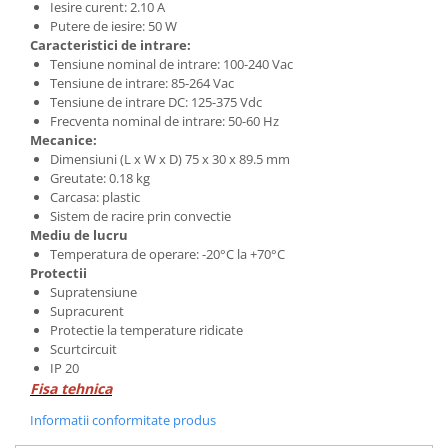
Iesire curent: 2.10 A
Putere de iesire: 50 W
Caracteristici de intrare:
Tensiune nominal de intrare: 100-240 Vac
Tensiune de intrare: 85-264 Vac
Tensiune de intrare DC: 125-375 Vdc
Frecventa nominal de intrare: 50-60 Hz
Mecanice:
Dimensiuni (L x W x D) 75 x 30 x 89.5 mm
Greutate: 0.18 kg
Carcasa: plastic
Sistem de racire prin convectie
Mediu de lucru
Temperatura de operare: -20°C la +70°C
Protectii
Supratensiune
Supracurent
Protectie la temperature ridicate
Scurtcircuit
IP 20
Fisa tehnica
Informatii conformitate produs