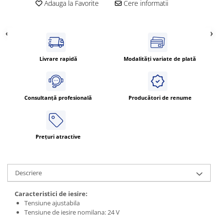
Adauga la Favorite
Cere informatii
Livrare rapidă
Modalități variate de plată
Consultanță profesională
Producători de renume
Prețuri atractive
Descriere
Caracteristici de iesire:
Tensiune ajustabila
Tensiune de iesire nomilana: 24 V