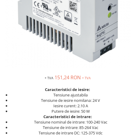
Solutii industriale Ethernet
Senzori distanta
STEP-PS
Router si switch-uri industriale
Senzori fotoelectrici
TRIO-PS
Afisoare digitale
Senzori inductivi
TRIO-UPS
Senzori magnetici-rezistivi
UNO-PS
Senzori ultrasonici
Contactoare
Butoane si accesorii
Lampa multi LED
Intrerupatoare de protectie
pentru motor
151,24 RON
+ TVA
+ TVA
Direct-On-Line Starters
Relee termice
Caracteristici de iesire:
Tensiune ajustabila
Cam Switches
Tensiune de iesire nomilana: 24 V
Iesire curent: 2.10 A
Cleme sir
Putere de iesire: 50 W
Accesorii cleme
Caracteristici de intrare:
Tensiune nominal de intrare: 100-240 Vac
Cleme 10mm
Tensiune de intrare: 85-264 Vac
Cleme 2.5mm
Tensiune de intrare DC: 125-375 Vdc