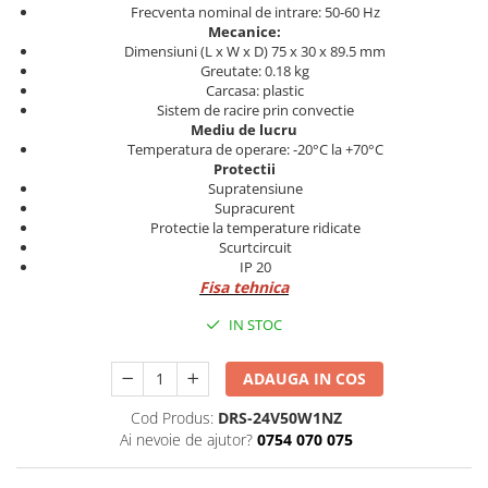
Frecventa nominal de intrare: 50-60 Hz
Cleme 4mm
Mecanice:
Cleme 6mm
Dimensiuni (L x W x D) 75 x 30 x 89.5 mm
Greutate: 0.18 kg
Intrerupator general
Carcasa: plastic
Sistem de racire prin convectie
Mediu de lucru
Temperatura de operare: -20°C la +70°C
Protectii
Supratensiune
Supracurent
Protectie la temperature ridicate
Scurtcircuit
IP 20
Fisa tehnica
IN STOC
ADAUGA IN COS
Cod Produs:
DRS-24V50W1NZ
Ai nevoie de ajutor?
0754 070 075