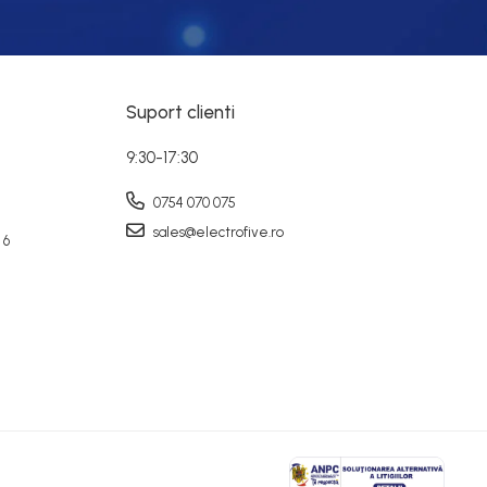
Suport clienti
9:30-17:30
0754 070 075
sales@electrofive.ro
 6