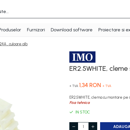
Produselor
Furnizori
Download software
Proiectare si e
4A , culoare alb
ER2.5WHITE, cleme s
1,34 RON
+ TVA
+ TVA
ER2.5WHITE, clema cu montare pe s
Fisa tehnica
IN STOC
ADAUGA