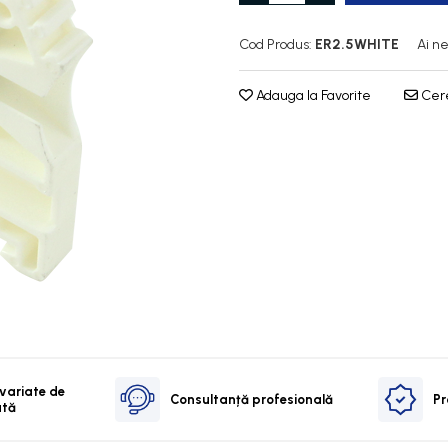
Cod Produs:
ER2.5WHITE
Ai ne
Adauga la Favorite
Cere
 variate de
Consultanță profesională
Pr
ată