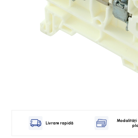
Touch Panel / HMI
Inregistratoare
Solutii industriale Ethernet
Router si switch-uri industriale
Afisoare digitale
Actionari electrice si de miscare
Convertizoare de frecventa
Delta Electronics
Fuji Electric
Schneider Electric
Rezistente franare
Accesorii generale
Sisteme servo ( Servo-Drivere si
Servo-Motoare )
Modalități
Livrare rapidă
Soft Startere
pl
Comunicare Si Masurare