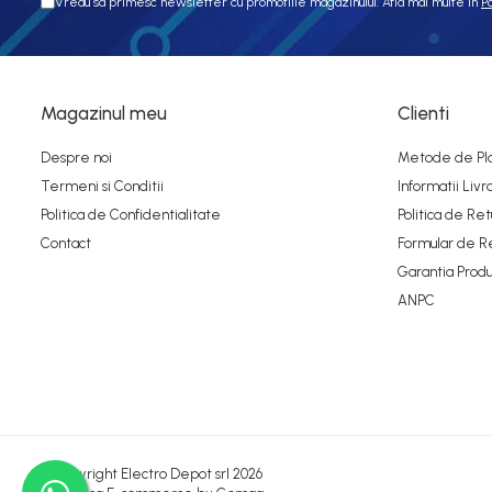
Vreau sa primesc newsletter cu promotiile magazinului. Afla mai multe in
P
Seria Dimensions
Seria DRA
Seria Force-GT
Seria Lyte
Magazinul meu
Clienti
Seria PMT&PMC
Seria Sync
Despre noi
Metode de Pl
STEP-PS
Termeni si Conditii
Informatii Livr
TRIO-PS
Politica de Confidentialitate
Politica de Ret
TRIO-UPS
Contact
Formular de R
UNO-PS
Garantia Produ
Contactoare
ANPC
Butoane si accesorii
Lampa multi LED
Intrerupatoare de protectie
pentru motor
Direct-On-Line Starters
©Copyright Electro Depot srl 2026