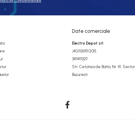
olitica de Confidentialitate
Date comerciale
ata
Electro Depot srl
are
J40/10699/2015
ur
34949329
etur
Str. Cetatea de Balta, Nr. 41, Sector
selor
Bucuresti