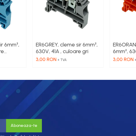
ir 6mm²,
ER6GREY, cleme sir 6mm²,
ER6ORANG
re
630V, 41A , culoare gri
6mm², 630
portocali
3,00 RON
3,00 RON
+ TVA