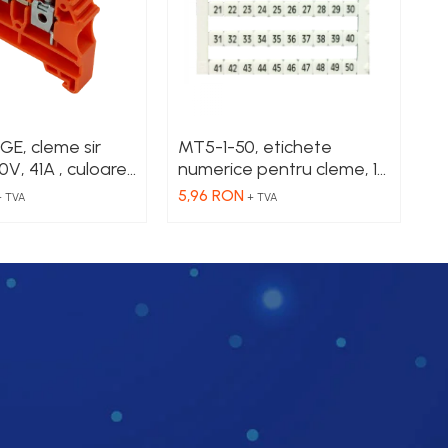
E, cleme sir
MT5-1-50, etichete
E
V, 41A , culoare
numerice pentru cleme, 1-
1
e
50, 10 buc in cutie
cu
5,96 RON
3
+ TVA
+ TVA