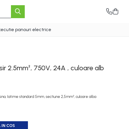
xecutie panouri electrice
ir 2.5mm², 750V, 24A , culoare alb
ina, latime standard 5mm, sectiune 2,5mm², culoare alba
 IN COS