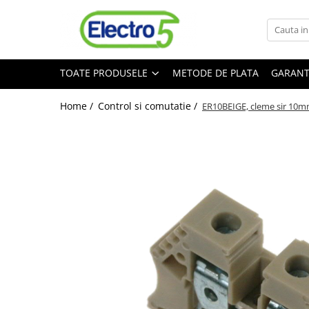
Toate Produsele
TOATE PRODUSELE
METODE DE PLATA
GARANT
Sisteme de automatizare si control
Automate programabile
Home /
Control si comutatie /
ER10BEIGE, cleme sir 10mm
Seria DVP-Slim PLC-CPU
Seria DVP Motion-CPU
Seria compacta AS
Simatic S7
Mini-automat programabil (Relee
inteligente)
Seria iSMART IMO
Seria EASY EATON
Terminale programabile ( HMI-uri )
Text Panel
Touch Panel / HMI