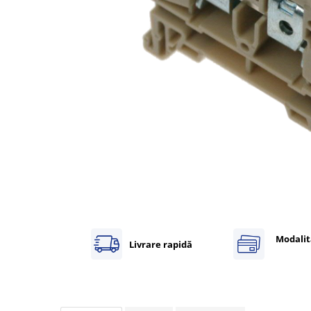
Inregistratoare
Solutii industriale Ethernet
Router si switch-uri industriale
Afisoare digitale
Actionari electrice si de miscare
Convertizoare de frecventa
Delta Electronics
Fuji Electric
Schneider Electric
Rezistente franare
Accesorii generale
Sisteme servo ( Servo-Drivere si
Servo-Motoare )
Modalit
Livrare rapidă
Soft Startere
Comunicare Si Masurare
Encodere