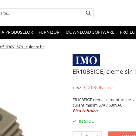
IA PRODUSELOR
FURNIZORI
DOWNLOAD SOFTWARE
PROIEC
², 630V, 57A , culoare bej
ER10BEIGE, cleme sir 1
3,00 RON
+ TVA
+ TVA
ER10BEIGE clema cu montare pe sin
curent maxim 57A / 630VAC
Fisa tehnica
IN STOC