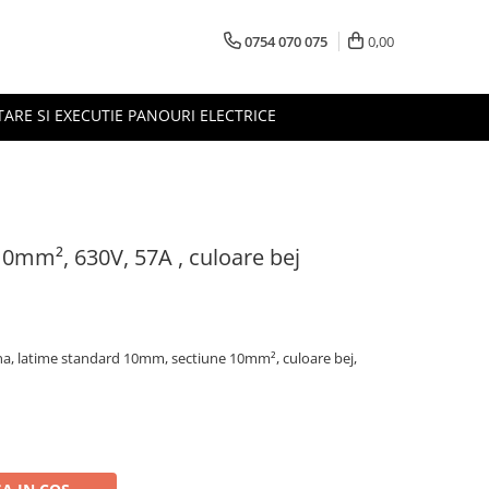
0754 070 075
0,00
TARE SI EXECUTIE PANOURI ELECTRICE
0mm², 630V, 57A , culoare bej
a, latime standard 10mm, sectiune 10mm², culoare bej,