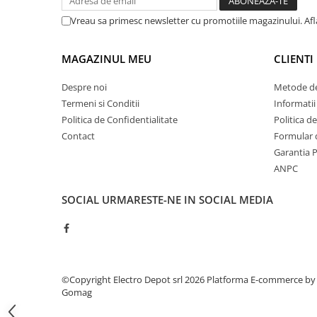
ATEX
Vreau sa primesc newsletter cu promotiile magazinului. Af
Butoane Ex
Lampi EXIT Ex
MAGAZINUL MEU
CLIENTI
Bariere optice de protectie
Despre noi
Metode de
Control si comutatie
Termeni si Conditii
Informatii
Surse de alimentare
Politica de Confidentialitate
Politica d
MINI-PS
Contact
Formular 
Garantia 
Modul Buffer
ANPC
Module DC-UPC
Module redundanta
SOCIAL
URMARESTE-NE IN SOCIAL MEDIA
QUINT-PS
Seria Chrome
Seria CliQ II
Seria Dimensions
©Copyright Electro Depot srl 2026
Platforma E-commerce by
Seria DRA
Gomag
Seria Force-GT