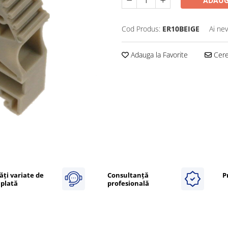
ADAUG
Cod Produs:
ER10BEIGE
Ai nev
Adauga la Favorite
Cere 
ăți variate de
Consultanță
P
plată
profesională