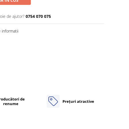
A IN COS
oie de ajutor?
0754 070 075
informatii
roducători de
Prețuri atractive
renume