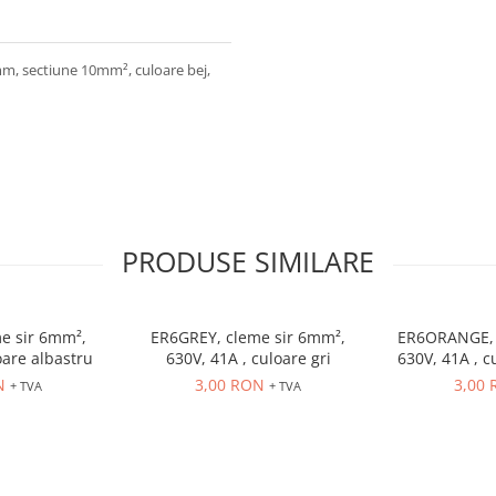
m, sectiune 10mm², culoare bej,
PRODUSE SIMILARE
e sir 6mm²,
ER6GREY, cleme sir 6mm²,
ER6ORANGE, 
oare albastru
630V, 41A , culoare gri
630V, 41A , c
N
3,00 RON
3,00
+ TVA
+ TVA