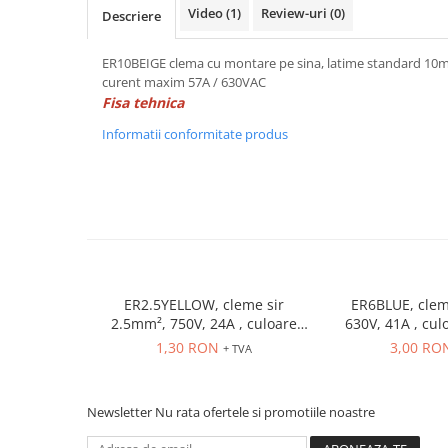
Power meter
Video
(1)
Review-uri
(0)
Descriere
Regulatoare de temperatura si
proces
ER10BEIGE clema cu montare pe sina, latime standard 10m
curent maxim 57A / 630VAC
Seria DTK
Fisa tehnica
Seria DT3
Informatii conformitate produs
Accesorii
Controler PID avansat - Blue Line
Counter Timer Tahometru
Dispozitive comunicatie
Senzori industriali
Senzori capacitivi
ER2.5YELLOW, cleme sir
ER6BLUE, clem
Senzori de presiune
2.5mm², 750V, 24A , culoare
630V, 41A , cul
Senzori distanta
galbena
1,30 RON
3,00 RO
+ TVA
Senzori fotoelectrici
Senzori inductivi
Newsletter
Nu rata ofertele si promotiile noastre
Senzori magnetici-rezistivi
Senzori ultrasonici