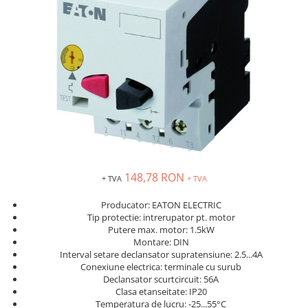
Solutii industriale Ethernet
Senzori distanta
STEP-PS
Router si switch-uri industriale
Senzori fotoelectrici
TRIO-PS
Afisoare digitale
Senzori inductivi
TRIO-UPS
Senzori magnetici-rezistivi
UNO-PS
Senzori ultrasonici
Contactoare
Butoane si accesorii
Lampa multi LED
Intrerupatoare de protectie
pentru motor
148,78 RON
+ TVA
+ TVA
Direct-On-Line Starters
Relee termice
Producator: EATON ELECTRIC
Tip protectie: intrerupator pt. motor
Cam Switches
Putere max. motor: 1.5kW
Montare: DIN
Cleme sir
Interval setare declansator supratensiune: 2.5...4A
Accesorii cleme
Conexiune electrica: terminale cu surub
Declansator scurtcircuit: 56A
Cleme 10mm
Clasa etanseitate: IP20
Cleme 2.5mm
Temperatura de lucru: -25...55°C