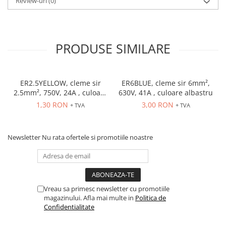
Review-uri
(0)
PRODUSE SIMILARE
ER2.5YELLOW, cleme sir
ER6BLUE, cleme sir 6mm²,
2.5mm², 750V, 24A , culoare
630V, 41A , culoare albastru
galbena
1,30 RON
3,00 RON
+ TVA
+ TVA
Newsletter
Nu rata ofertele si promotiile noastre
Vreau sa primesc newsletter cu promotiile
magazinului. Afla mai multe in
Politica de
Confidentialitate