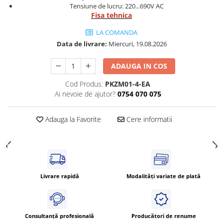
Tensiune de lucru: 220...690V AC
Cleme 4mm
Fisa tehnica
Cleme 6mm
LA COMANDA
Intrerupator general
Data de livrare:
Miercuri, 19.08.2026
ADAUGA IN COS
Cod Produs:
PKZM01-4-EA
Ai nevoie de ajutor?
0754 070 075
Adauga la Favorite
Cere informatii
Livrare rapidă
Modalități variate de plată
Consultanță profesională
Producători de renume