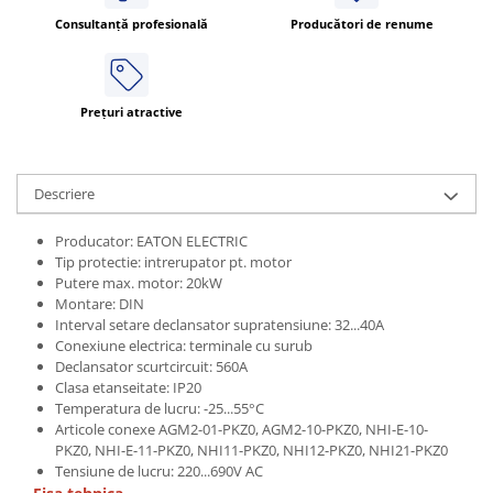
Consultanță profesională
Producători de renume
Prețuri atractive
Descriere
Producator: EATON ELECTRIC
Tip protectie: intrerupator pt. motor
Putere max. motor: 20kW
Montare: DIN
Interval setare declansator supratensiune: 32...40A
Conexiune electrica: terminale cu surub
Declansator scurtcircuit: 560A
Clasa etanseitate: IP20
Temperatura de lucru: -25...55°C
Articole conexe AGM2-01-PKZ0, AGM2-10-PKZ0, NHI-E-10-
PKZ0, NHI-E-11-PKZ0, NHI11-PKZ0, NHI12-PKZ0, NHI21-PKZ0
Tensiune de lucru: 220...690V AC