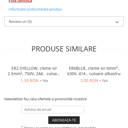
Fisa tehnica
Informatii conformitate produs
Review-uri
(0)
PRODUSE SIMILARE
ER2.5YELLOW, cleme sir
ER6BLUE, cleme sir 6mm²,
2.5mm², 750V, 24A , culoare
630V, 41A , culoare albastru
galbena
1,30 RON
3,00 RON
+ TVA
+ TVA
Newsletter
Nu rata ofertele si promotiile noastre