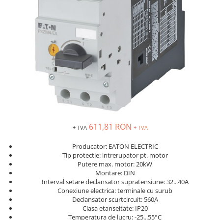
Solutii industriale Ethernet
Senzori distanta
STEP-PS
Router si switch-uri industriale
Senzori fotoelectrici
TRIO-PS
Afisoare digitale
Senzori inductivi
TRIO-UPS
Senzori magnetici-rezistivi
UNO-PS
Senzori ultrasonici
Contactoare
Butoane si accesorii
Lampa multi LED
Intrerupatoare de protectie
pentru motor
611,81 RON
+ TVA
+ TVA
Direct-On-Line Starters
Relee termice
Producator: EATON ELECTRIC
Tip protectie: intrerupator pt. motor
Cam Switches
Putere max. motor: 20kW
Montare: DIN
Cleme sir
Interval setare declansator supratensiune: 32...40A
Accesorii cleme
Conexiune electrica: terminale cu surub
Declansator scurtcircuit: 560A
Cleme 10mm
Clasa etanseitate: IP20
Cleme 2.5mm
Temperatura de lucru: -25...55°C