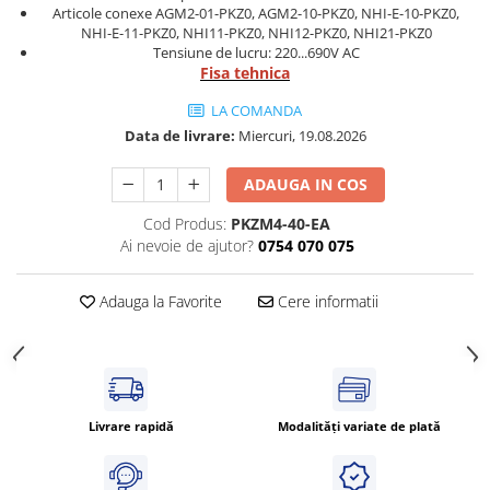
Articole conexe AGM2-01-PKZ0, AGM2-10-PKZ0, NHI-E-10-PKZ0,
Cleme 4mm
NHI-E-11-PKZ0, NHI11-PKZ0, NHI12-PKZ0, NHI21-PKZ0
Cleme 6mm
Tensiune de lucru: 220...690V AC
Fisa tehnica
Intrerupator general
LA COMANDA
Data de livrare:
Miercuri, 19.08.2026
ADAUGA IN COS
Cod Produs:
PKZM4-40-EA
Ai nevoie de ajutor?
0754 070 075
Adauga la Favorite
Cere informatii
Livrare rapidă
Modalități variate de plată